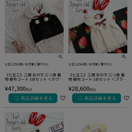
七五三のお祝いを可愛く華やかに
七五三のお祝いを可愛く華やかに
《七五三》三歳 女の子 三つ身 着
《七五三》三歳 女の子 三つ身 着
物 被布コート 3点セット ＜ホワイ
物 被布コート 3点セット ＜ブラッ
ト×ブラック／レース・ファー＞
ク×ホワイト／イチゴ・ファー＞
¥
47,300
¥
28,600
3歳 女の子
3歳 女の子
税込
税込