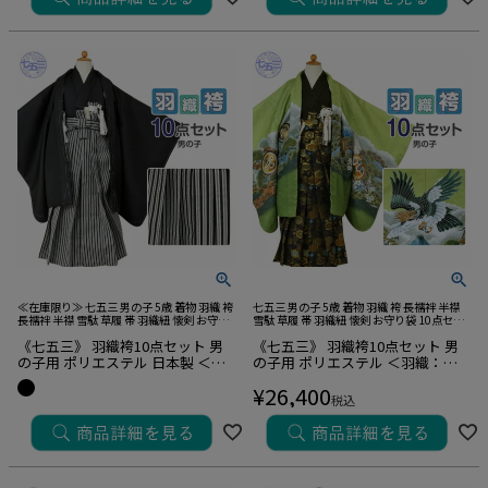
≪在庫限り≫ 七五三 男の子 5歳 着物 羽織 袴
七五三 男の子 5歳 着物 羽織 袴 長襦袢 半襟
長襦袢 半襟 雪駄 草履 帯 羽織紐 懐剣 お守り
雪駄 草履 帯 羽織紐 懐剣 お守り袋 10点セッ
袋 10点セット 衣装 服装 子供 レトロ 販売
ト 衣装 服装 子供 レトロ 販売
《七五三》 羽織袴10点セット 男
《七五三》 羽織袴10点セット 男
の子用 ポリエステル 日本製 ＜羽
の子用 ポリエステル ＜羽織：緑
織・着物：黒／袴：黒系×縞＞ ５
色系×鷹柄／袴：紺色×亀甲／着
¥
26,400
歳 黒無地
物：黒色＞ ５歳
税込
¥
36,300
税込