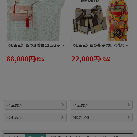
《七五三》 四つ身着物 11点セット ＜アクア×ピンク／レース＞ 日本製 7歳 女の子
《七五三》結び帯 子供用 ＜花わらべ＞ 日本製＜茶／格子＞ ７歳
88,000円
22,000円
(税込)
(税込)
＜三歳＞
＜五歳＞
＜七歳＞
和装小物