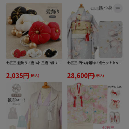
七五三 髪飾り 3歳 3才 三歳 7歳 7才 七歳 赤 白 黒 レッド ホワイト ブラック 3色展開 梅 水引 ちりめん 花飾り 日本製
七五三 四つ身着物 3点セット bonheur saisons 着物 長襦袢 重ね衿 薄グレー
2,035円
28,600円
(税込)
(税込)