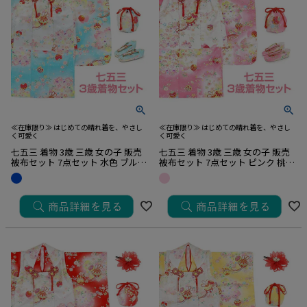
≪在庫限り≫ はじめての晴れ着を、やさし
≪在庫限り≫ はじめての晴れ着を、やさし
く可愛く
く可愛く
七五三 着物 3歳 三歳 女の子 販売
七五三 着物 3歳 三歳 女の子 販売
被布セット 7点セット 水色 ブルー
被布セット 7点セット ピンク 桃色
白 鞠 毬 桜 被布 着物 襦袢 重ね衿
白 鞠 毬 桜 被布 着物 襦袢 重ね衿
草履 髪飾り 巾着 フルセット
草履 髪飾り 巾着 フルセット
¥
11,000
¥
11,000
税込
税込