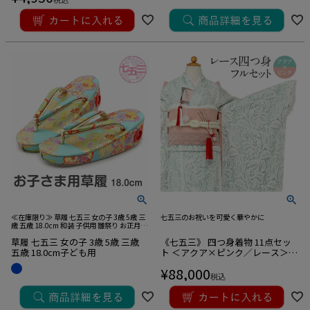
¥
8,250
税込
≪在庫限り≫ 草履 七五三 女の子 3歳 5歳 三
七五三のお祝いを可愛く華やかに
歳 五歳 18.0cm 和装 子供用 雛祭り お正月
草履 七五三 女の子 3歳 5歳 三歳
《七五三》 四つ身着物 11点セッ
五歳 18.0cm子ども用
ト ＜アクア×ピンク／レース＞
日本製 7歳 女の子
¥
88,000
税込
¥
9,350
税込