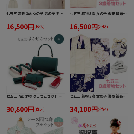
七五三 着物 3歳 女の子 男の子 男女兼用 被布コート 単品 ニュアンスカラー 全3色 生成色 空色 灰桜 アイボリー 水色 グレージュ ジェンダーレス
七五三 着物 3歳 女の子 販売 被布セット 牡丹 格子 花模様 子供
16,500円
16,500円
(税込)
(税込)
七五三 7歳 小物 はこせこセット 草履 21cm 女の子 販売 ＜緑／無地＞
七五三 着物 3歳 女の子 販売 被布セット 6点 白牡丹
30,800円
34,100円
(税込)
(税込)