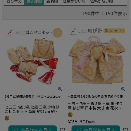
優先度順
新着順
価格が安い順
価格が高い順
並び替え
190
件中
1
-
190
件表示
7歳用と3歳用の帯周り小物のハコセコセッ
七五三 帯 7歳 3歳 女の子 金 黄 花紋 作り帯
ト
七五三 7歳 七歳 3歳 三歳 帯 作り
七五三 7歳 3歳 七歳 三歳 小物 は
帯 結び帯 日本製 大寸 金 花紋 5歳
こせこセット 草履 約21cm 約
７歳 ３歳 7才 3才 かわいい 祝い帯
17cm女の子 販売 日本製 金 花紋
祝帯び帯
¥
25,300
税込
¥
28,600
税込