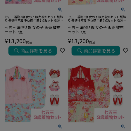
七五三 着物 3歳 女の子 販売 被布セット 髪飾
七五三 着物 3歳 女の子 販売 被布セット 髪飾
り 長襦袢 草履 重ね襟 巾着 7点セット 衣装 服
り 長襦袢 草履 重ね襟 巾着 7点セット 衣装 服
装 子供 レトロ
装 子供 レトロ レトロモダン
七五三 着物 3歳 女の子 販売 被布
七五三 着物 3歳 女の子 販売 被布
セット 7点
セット 7点
¥
13,200
¥
13,200
税込
税込