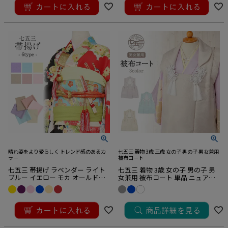
¥
2,035
税込
晴れ姿をより愛らしく トレンド感のあるカ
七五三 着物 3歳 三歳 女の子 男の子 男女兼用
ラー
被布コート
七五三 帯揚げ ラベンダー ライト
七五三 着物 3歳 女の子 男の子 男
ブルー イエロー モカ オールドロ
女兼用 被布コート 単品 ニュアン
ーズ ピンク ちりめん パステル ニ
スカラー 全3色 生成色 空色 灰桜
ュアンス ７歳 七歳 日本製 メール
アイボリー 水色 グレージュ ジェ
¥
2,970
¥
16,500
便対応可
ンダーレス
税込
税込