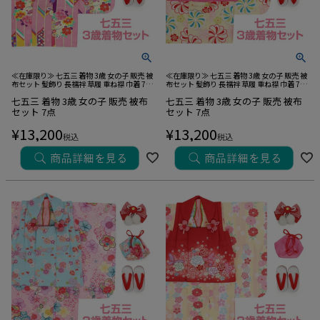
≪在庫限り≫ 七五三 着物 3歳 女の子 販売 被
≪在庫限り≫ 七五三 着物 3歳 女の子 販売 被
布セット 髪飾り 長襦袢 草履 重ね襟 巾着 7点
布セット 髪飾り 長襦袢 草履 重ね襟 巾着 7点
セット 衣装 服装 子供 レトロ
セット 衣装 服装 子供 レトロ
七五三 着物 3歳 女の子 販売 被布
七五三 着物 3歳 女の子 販売 被布
セット 7点
セット 7点
¥
13,200
¥
13,200
税込
税込