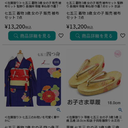
≪在庫限り≫ 七五三 着物 3歳 女の子 販売 被
七五三 着物 3歳 女の子 販売 被布セット 髪飾
布セット 髪飾り 長襦袢 草履 重ね襟 巾着 7点
り 長襦袢 草履 重ね襟 巾着 7点セット 衣装 服
セット 衣装 服装 子供 レトロ
装 子供 レトロ
七五三 着物 3歳 女の子 販売 被布
七五三 着物 3歳 女の子 販売 被布
セット 7点
セット 7点
¥
13,200
¥
13,200
税込
税込
≪在庫限り≫ 七五三のお祝いを可愛く華や
≪在庫限り≫ 草履 七五三 女の子 3歳 5歳 三
かに
歳 五歳 18.0cm 和装 子供用 雛祭り お正月
七五三 着物 7歳 女の子 四つ身 正
草履 七五三 女の子 3歳 5歳 三歳