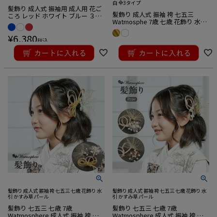
白 全3タイプ
髪飾り 成人式 振袖用 成人用 花ご
髪飾り 成人式 振袖 袴 七五三
ころ レッド ホワイト ブルー ３色
Watmosphe 7歳 七歳 花飾り 水引
展開 花 水引き ロープ チュール リ
かすみ草 チュール パール 白 金 白
ボン 玉飾り 日本製 七五三 振袖 卒
¥
6,380
全3タイプ かみかざり ヘアアクセ
業袴 振り袖
税込
¥
6,380
成人式 卒業式
税込
髪飾り 成人式 振袖 袴 七五三 七歳 花飾り 水
髪飾り 成人式 振袖 袴 七五三 七歳 花飾り 水
引 かすみ草 パール
引 かすみ草 パール
髪飾り 七五三 七歳 7歳
髪飾り 七五三 七歳 7歳
Watmosphere 成人式 振袖 袴 花
Watmosphere 成人式 振袖 袴 花