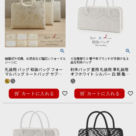
結婚式や式典、お茶会など幅広いフォーマル
≪在庫限り≫ 華千年ブランドが手掛ける上
シーンに
品な利休バッグ
礼装用 バッグ 和装バッグ フォー
利休バッグ 夏用 礼装用 準礼装用
マルバッグ トートバッグ サブバ
オフホワイト シルバー 白 銀 亀甲
ッグ 全6種類 シルバー ゴールド
華紋 帯地 日本製 訪問着 付け下げ
クリーム 唐花 花菱 洋唐花 日本製
色無地 小紋 春 夏 秋 セミフォーマ
¥
16,500
¥
27,500
ポリエステル
ル
税込
税込