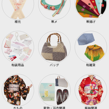
襟元
帯〆
帯揚げ
和装用品
バッグ
和雑貨
きもの
夏物・浴衣関連
振袖関連