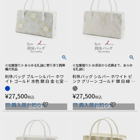
≪在庫限り≫ あらゆる礼装に寄り添う西陣
≪在庫限り≫ お茶会から式典まで、あらゆ
織の気品
る礼装に
利休バッグ ブルーシルバー ホワ
利休バッグ シルバー ホワイト ピ
イト ゴールド 水色 銀 白 金 七宝
ンク グリーン ゴールド 銀 白 緑 金
華紋 西陣織 正絹帯地 日本製 訪問
幾何学 ライン 西陣織 正絹帯地 日
着 礼装用 フォーマル
本製 訪問着 礼装用 フォーマル
¥
27,500
¥
27,500
税込
税込
再入荷お知らせ
再入荷お知らせ
在庫切れ
在庫切れ