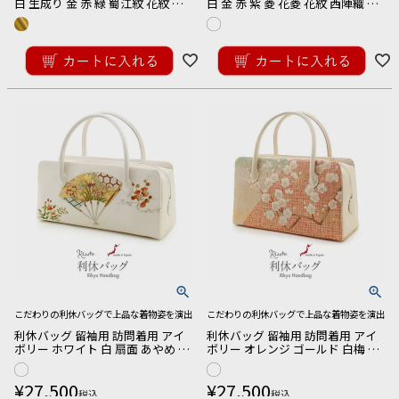
白 生成り 金 赤 緑 蜀江紋 花紋 西
白 金 赤 紫 菱 花菱 花紋 西陣織 正
陣織 正絹帯地 日本製 黒留袖 色留
絹帯地 日本製 黒留袖 色留袖 訪問
袖 訪問着 礼装用 フォーマル
着 礼装用 フォーマル
¥
27,500
¥
27,500
税込
税込
こだわりの利休バッグで上品な着物姿を演出
こだわりの利休バッグで上品な着物姿を演出
利休バッグ 留袖用 訪問着用 アイ
利休バッグ 留袖用 訪問着用 アイ
ボリー ホワイト 白 扇面 あやめ 花
ボリー オレンジ ゴールド 白梅 う
螺鈿 正絹帯地 日本製
め 正絹帯地 日本製
¥
27,500
¥
27,500
税込
税込