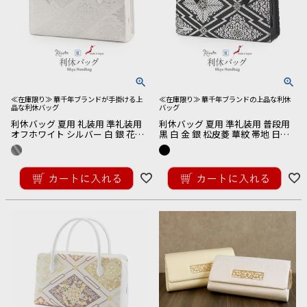
≪在庫限り≫ 華千年ブランドが手掛ける上
≪在庫限り≫ 華千年ブランドの上品な利休
品な利休バッグ
バッグ
利休バッグ 夏用 礼装用 準礼装用
利休バッグ 夏用 準礼装用 普段用
オフホワイト シルバー 白 銀 花菱
黒 白 金 銀 松皮菱 華紋 帯地 日本
帯地 日本製 訪問着 付け下げ 色無
製 訪問着 付け下げ 色無地 小紋 紬
地 小紋 春 夏 秋 セミフォーマル
春 夏 秋 セミフォーマル
¥
27,500
¥
27,500
税込
税込