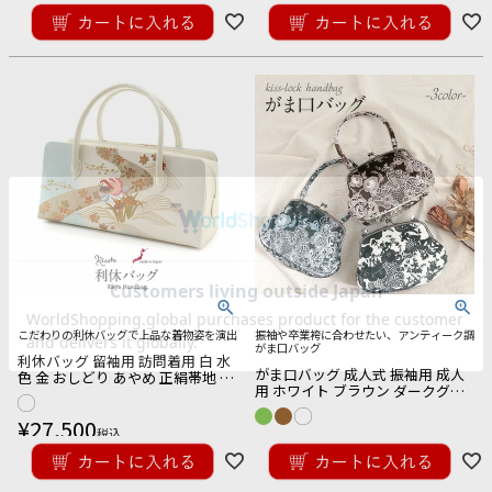
こだわりの利休バッグで上品な着物姿を演出
振袖や卒業袴に合わせたい、アンティーク調
がま口バッグ
利休バッグ 留袖用 訪問着用 白 水
がま口バッグ 成人式 振袖用 成人
色 金 おしどり あやめ 正絹帯地 日
用 ホワイト ブラウン ダークグリ
本製
ーン レース柄 ポリエステル 中国
¥
27,500
製 振袖 卒業袴
税込
¥
8,800
税込