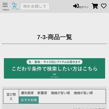
LLサイズ（24.5cm-）
ログイン
在庫なし商品
在庫なし商品を表示しない
7-3-商品一覧
価格
〜
検索
優先度順
新着順
価格が安い順
価格が高い順
並び替
え
おすすめ順