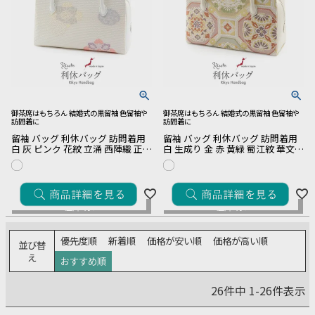
御茶席はもちろん 結婚式の黒留袖 色留袖や
御茶席はもちろん 結婚式の黒留袖 色留袖や
訪問着に
訪問着に
留袖 バッグ 利休バッグ 訪問着用
留袖 バッグ 利休バッグ 訪問着用
白 灰 ピンク 花紋 立涌 西陣織 正絹
白 生成り 金 赤 黄緑 蜀江紋 華文
帯地 日本製 黒留袖 色留袖 訪問着
西陣織 正絹帯地 日本製 黒留袖 色
礼装用 フォーマル
留袖 訪問着 礼装用 フォーマル
¥
27,500
¥
27,500
税込
税込
在庫切れ
在庫切れ
優先度順
新着順
価格が安い順
価格が高い順
並び替
え
おすすめ順
26
件中
1
-
26
件表示