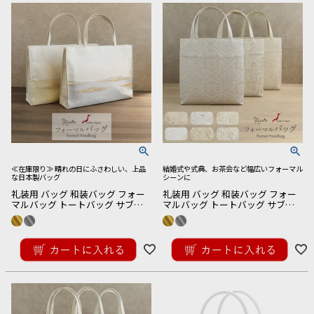
≪在庫限り≫ 晴れの日にふさわしい、上品
結婚式や式典、お茶会など幅広いフォーマル
な日本製バッグ
シーンに
礼装用 バッグ 和装バッグ フォー
礼装用 バッグ 和装バッグ フォー
マルバッグ トートバッグ サブバ
マルバッグ トートバッグ サブバ
ッグ 全2色 ゴールド シルバー 金
ッグ 全6種類 シルバー ゴールド
銀 白 霞 日本製 軽い A4
クリーム 唐花 花菱 洋唐花 日本製
¥
11,000
¥
16,500
ポリエステル
税込
税込