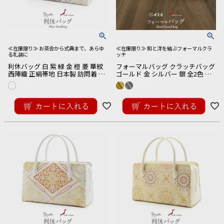
≪在庫限り≫ お茶会から式典まで、あらゆ
≪在庫限り≫ 和と洋を結ぶフォーマルクラ
る礼装に
ッチ
利休バッグ 白 紫 緑 金 橙 菱 華紋
フォーマルバッグ クラッチバッグ
西陣織 正絹帯地 日本製 訪問着 礼
ゴールド 金 シルバー 銀 全2色 世
装用 フォーマル 色無地 付け下げ
美庵 日本製 クラッチ フォーマル
結婚式 お宮参り 七五三 和装バッ
¥
27,500
¥
30,800
グ フォーマル
税込
税込