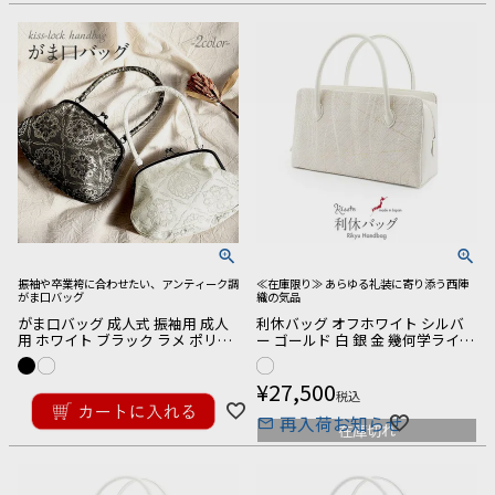
振袖や卒業袴に合わせたい、アンティーク調
≪在庫限り≫ あらゆる礼装に寄り添う西陣
がま口バッグ
織の気品
がま口バッグ 成人式 振袖用 成人
利休バッグ オフホワイト シルバ
用 ホワイト ブラック ラメ ポリエ
ー ゴールド 白 銀 金 幾何学ライン
ステル 中国製 振袖 卒業袴 振り袖
西陣織 正絹帯地 日本製 訪問着 礼
ママ振
装用 フォーマル
¥
8,800
¥
27,500
税込
税込
再入荷お知らせ
在庫切れ