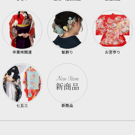
卒業袴関連
髪飾り
お宮参り
七五三
新商品