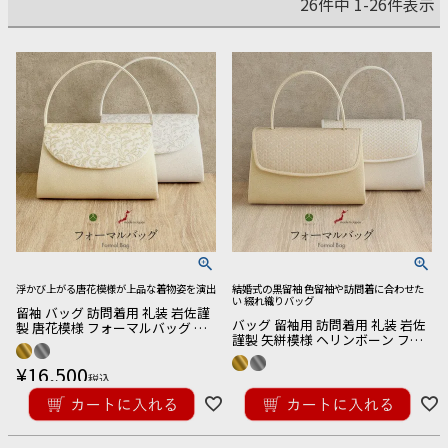
26
件中
1
-
26
件表示
浮かび上がる唐花模様が上品な着物姿を演出
結婚式の黒留袖 色留袖や訪問着に合わせた
い 綴れ織りバッグ
留袖 バッグ 訪問着用 礼装 岩佐謹
バッグ 留袖用 訪問着用 礼装 岩佐
製 唐花模様 フォーマルバッグ ゴ
謹製 矢絣模様 ヘリンボーン フォ
ールド シルバー 金 銀 綴れ織 日本
ーマルバッグ ゴールド シルバー
製
¥
16,500
金 銀 綴れ織 日本製
税込
¥
16,500
税込