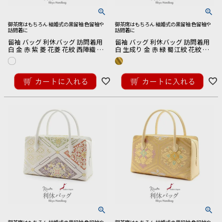
御茶席はもちろん 結婚式の黒留袖 色留袖や
御茶席はもちろん 結婚式の黒留袖 色留袖や
訪問着に
訪問着に
留袖 バッグ 利休バッグ 訪問着用
留袖 バッグ 利休バッグ 訪問着用
白 金 赤 紫 菱 花菱 花紋 西陣織 正
白 生成り 金 赤 緑 蜀江紋 花紋 西
絹帯地 日本製 黒留袖 色留袖 訪問
陣織 正絹帯地 日本製 黒留袖 色留
着 礼装用 フォーマル
袖 訪問着 礼装用 フォーマル
¥
27,500
¥
27,500
税込
税込