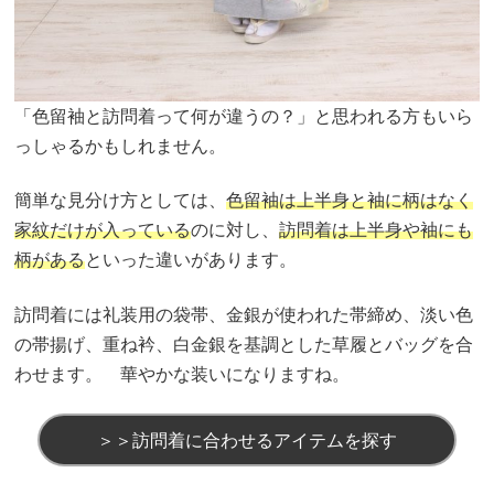
「色留袖と訪問着って何が違うの？」と思われる方もいら
っしゃるかもしれません。
簡単な見分け方としては、
色留袖は上半身と袖に柄はなく
家紋だけが入っている
のに対し、
訪問着は上半身や袖にも
柄がある
といった違いがあります。
訪問着には礼装用の袋帯、金銀が使われた帯締め、淡い色
の帯揚げ、重ね衿、白金銀を基調とした草履とバッグを合
わせます。 華やかな装いになりますね。
＞＞訪問着に合わせるアイテムを探す