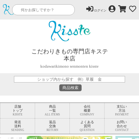
ログイン
こだわりきもの専門店キステ
本店
kodawarikimono senmonten kisste
店舗
商品
会社
支払い
トップ
一覧
概要
方法
KISSTE
ALL ITEMS
COMPANY
PAYMENT
発送
返品
よくある
お問い
送料
交換
質問
合わせ
SENDING
RETURN
QUESTION
CONTACT