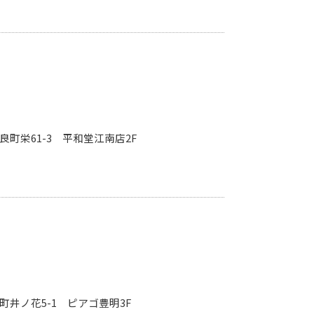
奈良町栄61-3 平和堂江南店2F
崎町井ノ花5-1 ピアゴ豊明3F