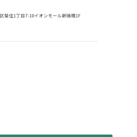
市南区菊住1丁目7-10イオンモール新瑞橋1F
庫なし商品を表示しない
〜