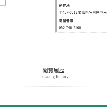
所在地
在庫なし商品
〒457-0012 愛知県名古屋
在
電話番号
052-746-2100
価格
閲覧履歴
戸小紋
振袖
卒業袴
- browsing history -
n
■
Khaki
■
Blue
■
Navy
■
Gold
■
Silver
■
White