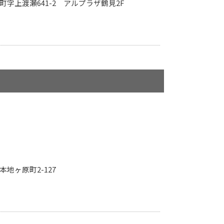
見町字上渡瀬641-2 アルプラザ鶴見2F
南本地ヶ原町2-127