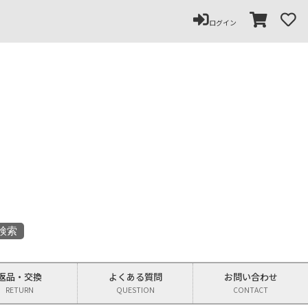
ペー
ジト
ログイン
ップ
へ
返品
・
交換
よくある
質問
お問い
合わせ
RETURN
QUESTION
CONTACT