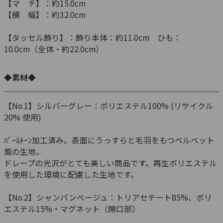
【マ チ】：約15.0cm
【横 幅】：約32.0cm
【タッセル飾り】：飾り本体：約11.0cm ひも：
10.0cm（全体・約22.0cm）
◆素材◆
【No.1】シルバーグレー：ポリエステル100% (リサイクル
20% 使用)
ﾊﾟｰﾙﾄｰﾝ加工済み。表面にうっすらと毛羽をもつベルベット
風の生地。
ドレープの光沢がとても美しい商品です。再生ポリエステル
を使用した環境に配慮した生地です。
【No.2】シャンパンベージュ：トリアセテート85%、ポリ
エステル15%・マグネット（開口部）