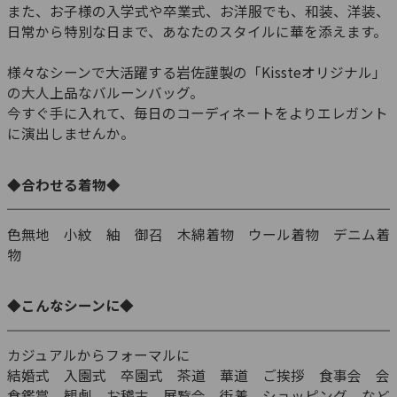
また、お子様の入学式や卒業式、お洋服でも、和装、洋装、
日常から特別な日まで、あなたのスタイルに華を添えます。
様々なシーンで大活躍する岩佐謹製の「Kissteオリジナル」
の大人上品なバルーンバッグ。
今すぐ手に入れて、毎日のコーディネートをよりエレガント
に演出しませんか。
◆合わせる着物◆
色無地 小紋 紬 御召 木綿着物 ウール着物 デニム着
物
◆こんなシーンに◆
カジュアルからフォーマルに
結婚式 入園式 卒園式 茶道 華道 ご挨拶 食事会 会
食鑑賞 観劇 お稽古 展覧会 街着 ショッピング など