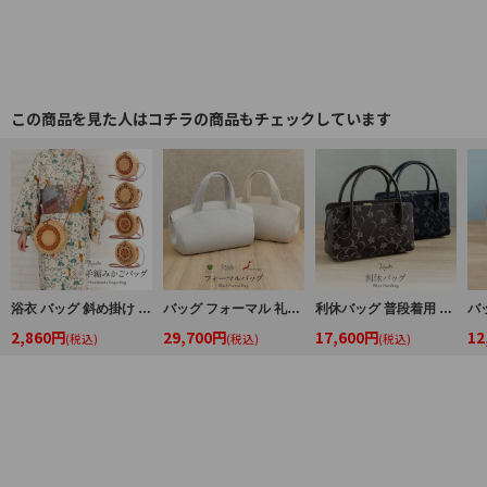
この商品を見た人はコチラの商品もチェックしています
浴衣 バッグ 斜め掛け かご巾着 浴衣 バッグ レディース 和柄 黒かご 茶かご 浴衣バッグ 浴衣バック かごバック カゴ 籠 巾着 ベトナムバッグ
バッグ フォーマル 礼装 Kissteオリジナル インナーマグネット シルバーグレー ゴールドベージュ 日本製
利休バッグ 普段着用 カジュアル用 バッグ 牛革 刺繍 全2色 ネイビー ブラウン 紺 茶 花唐草 百華園 お茶席 茶会 利休 色無地 小紋 御召 紬
2,860円
29,700円
17,600円
12
(税込)
(税込)
(税込)