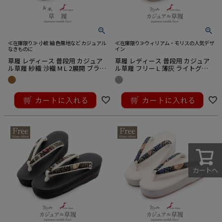
≪在庫限り≫ 小紋 紬 色無地など カジュアル
≪在庫限り≫ウィリアム・モリスの人気デザ
なきものに
イン
草履 レディース 普段用 カジュア
草履 レディース 普段用 カジュア
ル草履 紗織 沙織 M L 2展開 ブラウ
ル草履 フリー L 薄灰 ライトグレ
ン 茶 蛇柄 パイソン風 合皮 スクエ
ー ブラック モリス コレクション
ア 3枚芯 クッション草履 Hi-クッ
いちご泥棒 日本製 京都 万里小路
¥
17,600
¥
15,400
ション EVA素材 日本製
税込
税込
カートへ