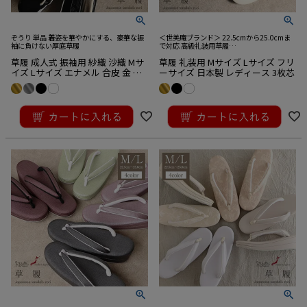
ぞうり 単品 着姿を華やかにする、豪華な振
＜世美庵ブランド＞ 22.5cmから25.0cmま
袖に負けない厚底草履
で対応 高級礼装用草履
草履 成人式 振袖用 紗織 沙織 Mサ
草履 礼装用 Mサイズ Lサイズ フリ
イズ Lサイズ エナメル 合皮 金 銀
ーサイズ 日本製 レディース 3枚芯
黒 白 変り網代模様 幾何学 紗織謹
製 厚底 日本製
¥
19,800
¥
22,000
税込
税込