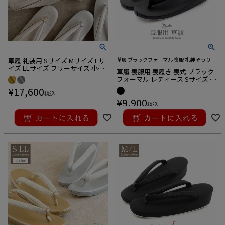
草履 礼装用 Sサイズ Mサイズ Lサ
草履 ブラックフォーマル 喪服 礼装 ぞうり
イズ LLサイズ フリーサイズ 小さ
草履 喪服用 喪履き 喪式 ブラック
いサイズ 大きいサイズ ゴールド
フォーマル レディース Sサイズ M
シルバー シャンパンゴールド 金
サイズ Lサイズ LLサイズ 小さい
¥
17,600
銀 日本製
税込
大きい フリー 合皮 1枚芯 女性 礼
¥
9,900
装用
税込