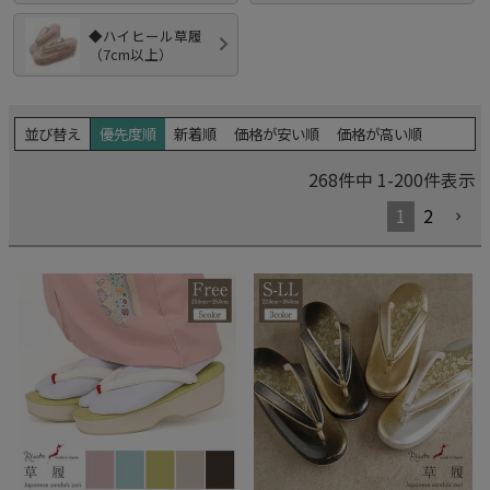
◆ハイヒール草履
（7cm以上）
優先度順
新着順
価格が安い順
価格が高い順
並び替え
268
件中
1
-
200
件表示
1
2