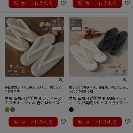
岩佐謹製の 「キステオリジナル」痛くなく
痛くなくて歩きやすい優鼻緒。初めての方に
て歩きやすい
も安心の履き心地
草履 留袖用 訪問着用 レディース
草履 留袖用 訪問着用 喪服用 レデ
キステオリジナル 岩佐 Mサイズ L
ィース 世美庵 Sサイズ Mサイズ L
サイズ シルバー ゴールド 金 銀 唐
サイズ LLサイズ 小さいサイズ 大
花 リーフ 帯地 合皮 2枚芯 日本製
きいサイズ 4サイズ展開 白 黒 合
¥
22,000
¥
19,800
キステオリジナル
皮 3枚芯 日本製
税込
税込