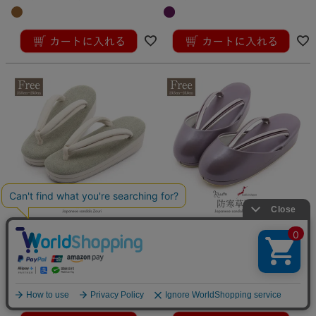
ブラウン 1枚芯 日本製
ラベンダー フェイクスエード 2枚
芯 日本製
¥
7,700
¥
17,600
税込
税込
≪在庫限り≫ 小紋 紬 色無地など カジュアル
≪在庫限り≫天候の優れない日に。雪の日、
なきものに
寒い日、雨の日に
草履 レディース 普段用 カジュア
草履 雨草履 雨雪用草履 防寒草履
ル草履 フリー L くすみグリーン
レディース 普段用 時雨履き 防寒
ホワイト フェイクスエード 2枚芯
対策 爪皮付き パープル ピンク 紫
日本製
フリー L 泥除け つま先カバー 日
¥
17,600
¥
17,600
本製
税込
税込