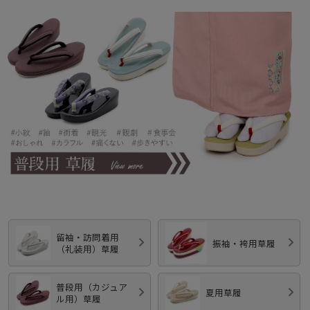
留袖・訪問着用
振袖・袴用草履
（礼装用）草履
普段用（カジュア
夏用草履
ル用）草履