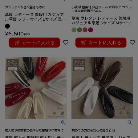
カジュアルな普段着きものに
小紋 紬 色無地 御召 ウール 木綿 など カジュ
アルな普段着きものに
草履 レディース 普段用 カジュア
草履 ウレタン レディース 普段用
ル草履 フリーサイズ Lサイズ 黒
カジュアル草履 Sサイズ Mサイズ
クロコ 型押し ウレタン草履 1枚芯
Lサイズ LLサイズ 赤 ワイン 緑 茶
日本製
¥
6,600
銀 ダークカラー エナメル 小判型
税込
¥
5,830
税込
成人式や結婚式の華やかな振袖や卒業袴に
初めての方にも安心の履き心地
草履 成人式 振袖用 成人用 レディ
草履 レディース 普段用 カジュア