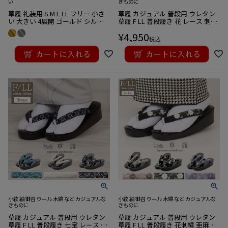
い
きものに
草履 礼装用 S M L LL フリー 小さ
草履 カジュアル 普段用 ウレタン
い 大きい 4展開 ゴールド シルバ
草履 F LL 普段履き 花 レース 刺繍
ー ホワイト 金 銀 白 エナメル 本皮
花柄 ピンク ブルー グレー くすみ
¥
4,950
型押し 華紋 吉祥柄 日本製
キステオリジナル Kissteオリジナ
税込
¥
19,800
ル
税込
小紋 紬 御召 ウール 木綿 など カジュアルな
小紋 紬 御召 ウール 木綿 など カジュアルな
きものに
きものに
草履 カジュアル 普段用 ウレタン
草履 カジュアル 普段用 ウレタン
草履 F LL 普段履き 七宝 レース ピ
草履 F LL 普段履き 花刺繍 亜麻色