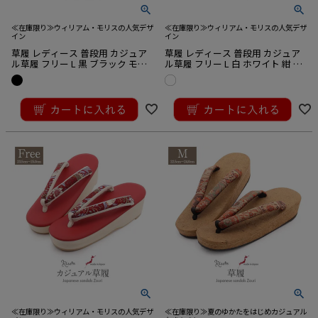
≪在庫限り≫ウィリアム・モリスの人気デザ
≪在庫限り≫ウィリアム・モリスの人気デザ
イン
イン
草履 レディース 普段用 カジュア
草履 レディース 普段用 カジュア
ル草履 フリー L 黒 ブラック モリ
ル草履 フリー L 白 ホワイト 紺 ネ
ス コレクション いちご泥棒 日本
イビー モリス コレクション いち
製 京都 万里小路 ウィリアム・モ
ご泥棒 日本製 京都 万里小路 ウィ
¥
15,400
¥
15,400
リス
リアム・モリス
税込
税込
≪在庫限り≫ウィリアム・モリスの人気デザ
≪在庫限り≫夏のゆかたをはじめカジュアル