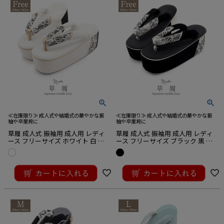
≪在庫限り≫ 成人式や結婚式の華やかな振
≪在庫限り≫ 成人式や結婚式の華やかな振
袖や卒業袴に
袖や卒業袴に
草履 成人式 振袖用 成人用 レディ
草履 成人式 振袖用 成人用 レディ
ース フリーサイズ ホワイト 白 黒
ース フリーサイズ ブラック 黒 白
レース ベロア調 起毛 1枚芯 厚底
レース ベロア調 起毛 1枚芯 厚底
¥
16,500
¥
16,500
税込
税込