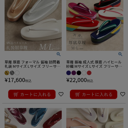
草履 厚底 フォーマル 留袖 訪問着
草履 振袖 成人式 厚底 ハイヒール
礼装 Mサイズ Lサイズ フリーサイ
紗織 Mサイズ Lサイズ フリーサイ
ズ 4枚芯
ズ
¥
17,600
¥
22,000
税込
税込