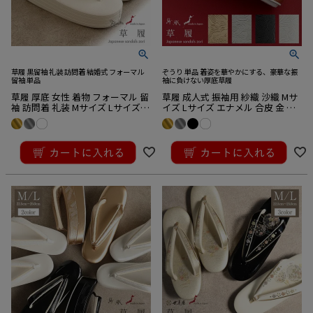
草履 黒留袖 礼装 訪問着 結婚式 フォーマル
ぞうり 単品 着姿を華やかにする、豪華な振
留袖 単品
袖に負けない厚底草履
草履 厚底 女性 着物 フォーマル 留
草履 成人式 振袖用 紗織 沙織 Mサ
袖 訪問着 礼装 Mサイズ Lサイズ
イズ Lサイズ エナメル 合皮 金 銀
フリーサイズ 4枚芯 オックスレザ
黒 白 唐花 紗織謹製 厚底 日本製
ー 日本製
¥
17,600
¥
19,800
税込
税込