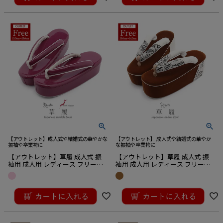
【アウトレット】成人式や結婚式の華やかな
【アウトレット】 成人式や結婚式の華やか
振袖や卒業袴に
な振袖や卒業袴に
【アウトレット】草履 成人式 振
【アウトレット】草履 成人式 振
袖用 成人用 レディース フリーサ
袖用 成人用 レディース フリーサ
イズ 赤紫 マゼンダ エナメル 1枚
イズ ブラウン 茶 白 レース ベロア
芯 日本製
調 起毛 1枚芯 厚底
¥
15,400
¥
15,400
税込
税込