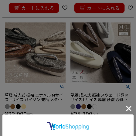
草履 成人式 振袖 エナメル Mサイ
草履 成人式 振袖 スウェード調 M
ズ Lサイズ パイソン 蛇柄 メタル
サイズ Lサイズ 厚底 紗織 沙織 日
調 厚底 紗織 沙織 日本製
本製
¥
22,000
¥
25,300
税込
税込