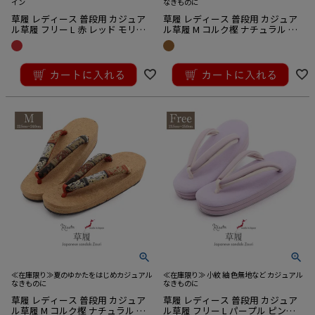
イン
なきものに
草履 レディース 普段用 カジュア
草履 レディース 普段用 カジュア
ル草履 フリー L 赤 レッド モリス
ル草履 M コルク樫 ナチュラル 茶
コレクション いちご泥棒 日本製
ブラウン 1枚芯 日本製
京都 万里小路 ウィリアム・モリ
¥
15,400
¥
7,700
ス
税込
税込
≪在庫限り≫夏のゆかたをはじめカジュアル
≪在庫限り≫ 小紋 紬 色無地など カジュアル
なきものに
なきものに
草履 レディース 普段用 カジュア
草履 レディース 普段用 カジュア
ル草履 M コルク樫 ナチュラル 茶
ル草履 フリー L パープル ピンク