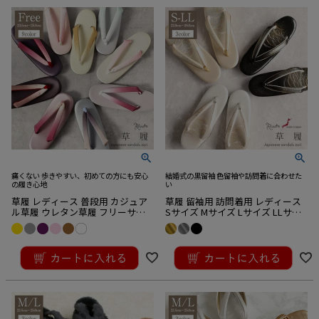
痛くない 歩きやすい、初めての方にも安心
結婚式の黒留袖 色留袖や訪問着に合わせた
の履き心地
い
草履 レディース 普段用 カジュア
草履 留袖用 訪問着用 レディース
ル草履 ウレタン草履 フリーサイ
Sサイズ Mサイズ Lサイズ LLサイ
ズ Lサイズ 全9色 紫 桃 白 黄 青灰
ズ ゴールド ブラック シルバー 黒
薄桃 薄灰 濃茶 ウレタン 合皮 1枚
金 銀 露芝 本革
¥
2,200
¥
19,800
芯
税込
税込