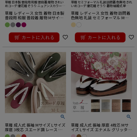
草履 日本製 普段用 和服 普段着 履物 きれい
草履 セミフォーマル 礼装 訪問着 色無地 きれ
めコーデ 優花緒 ぞうり ニュアンスカラーく
いめコーデ 優花緒 ぞうり 着物 結婚式 単品
すみカラー 着物 結婚式 単品
草履 レディース 女性 着物 日本製
草履 レディース 女性 着物 訪問着
普段用 和服 普段着 履物 Mサイズ
色無地 礼装 セミフォーマル Mサ
Lサイズ フリーサイズ
イズ Lサイズ フリーサイズ エナメ
ル 花 型押し ベージュ ホワイトパ
¥
16,500
¥
16,500
ープル ピーチ アイボリー 優花緒
税込
税込
ニュアンスカラー くすみ色 お洒
落用 カジュアル 大人上品 きれい
めコーデ ぞうり きもの 単品 痛く
ない
草履 成人式 振袖 Mサイズ Lサイズ
草履 成人式 振袖 厚底 4枚芯 Mサ
厚底 3枚芯 スエード調 レース ニ
イズ Lサイズ エナメル グリッター
ュアンス
日本製