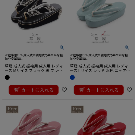
≪在庫限り≫ 成人式や結婚式の華やかな振
≪在庫限り≫ 成人式や結婚式の華やかな振
袖や卒業袴に
袖や卒業袴に
草履 成人式 振袖用 成人用 レディ
草履 成人式 振袖用 成人用 レディ
ース Mサイズ ブラック 黒 ブラッ
ース Lサイズ レッド 水色 ニュア
ク レース リボン ベルベット ベロ
ンスブルー エナメル 1枚芯 日本製
ア 1枚芯
¥
16,500
¥
16,500
税込
税込