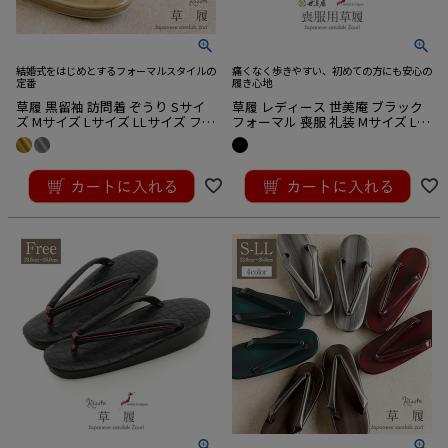
結婚式をはじめとするフォーマルスタイルの
痛くなく歩きやすい、初めての方にも安心の
定番
履き心地
草履 黒留袖 訪問着 ぞうり Sサイ
草履 レディース 世美庵 ブラック
ズ Mサイズ Lサイズ LLサイズ フリ
フォーマル 喪服 礼装 Mサイズ Lサ
ーサイズ ゴールド シルバー 金 銀
イズ 黒 草履 ぞうり 礼装用
着物 結婚式 七五三 結納 前撮り お
¥
4,950
¥
19,800
宮参り お母さん
税込
税込