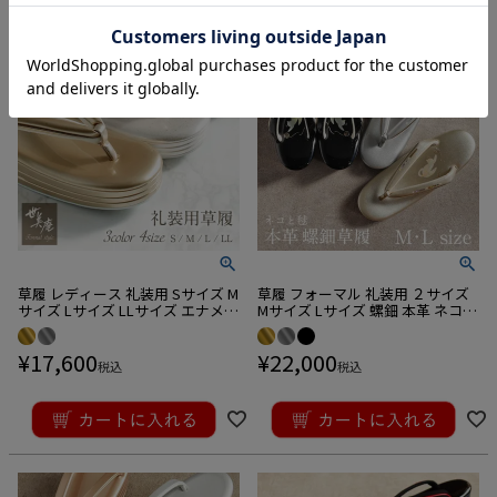
草履 レディース 礼装用 Sサイズ M
草履 フォーマル 礼装用 ２サイズ
サイズ Lサイズ LLサイズ エナメル
Mサイズ Lサイズ 螺鈿 本革 ネコ
日本製 3枚芯 草履 ぞうり キステ
日本製
オリジナル
¥
17,600
¥
22,000
税込
税込