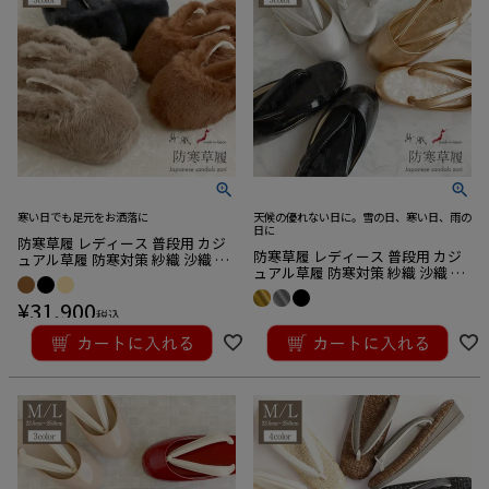
寒い日でも足元をお洒落に
天候の優れない日に。雪の日、寒い日、雨の
日に
防寒草履 レディース 普段用 カジ
防寒草履 レディース 普段用 カジ
ュアル草履 防寒対策 紗織 沙織 ベ
ュアル草履 防寒対策 紗織 沙織 金
ージュ ブラウン ブラック フェイ
銀 黒 ブラック Mサイズ Lサイズ
クファー Mサイズ Lサイズ エナメ
¥
31,900
エナメル 雪の日 雨の日 寒い日 日
ル 寒い日 日本製
税込
¥
28,600
本製
税込