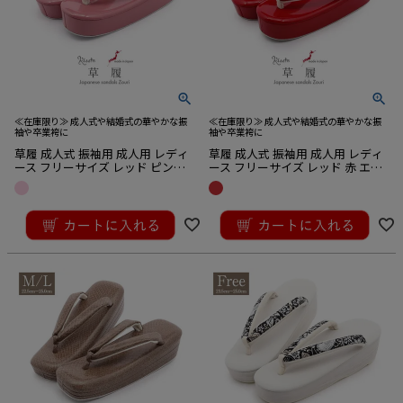
≪在庫限り≫ 成人式や結婚式の華やかな振
≪在庫限り≫ 成人式や結婚式の華やかな振
袖や卒業袴に
袖や卒業袴に
草履 成人式 振袖用 成人用 レディ
草履 成人式 振袖用 成人用 レディ
ース フリーサイズ レッド ピンク
ース フリーサイズ レッド 赤 エナ
くすみピンク エナメル 1枚芯 日本
メル 1枚芯 日本製
製
¥
16,500
¥
16,500
税込
税込