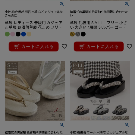
小紋 紬 色無地 御召 木綿 など カジュアルな
結婚式の黒留袖 色留袖や訪問着に合わせた
きものに
い
草履 レディース 普段用 カジュア
草履 礼装用 S M L LL フリー 小さ
ル草履 お洒落草履 花まめ フリー
い 大きい 4展開 シルバー ゴール
L ピンク 黄緑 水色 ベージュ 黒 く
ド ブラック 銀 金 黒 エナメル 本皮
すみ ニュアンス 5色 エナメル 1枚
螺鈿 しだれ桜 桜 日本製
¥
16,500
¥
22,000
芯 日本製
税込
税込
結婚式の黒留袖 色留袖や訪問着に合わせた
小紋 紬 御召 ウール 木綿 など カジュアルな