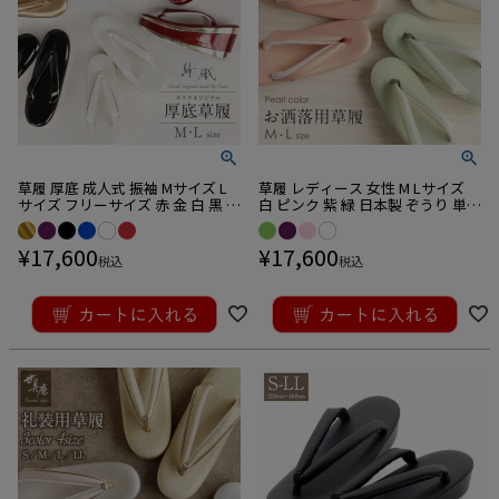
草履 厚底 成人式 振袖 Mサイズ L
草履 レディース 女性 M Lサイズ
サイズ フリーサイズ 赤 金 白 黒 青
白 ピンク 紫 緑 日本製 ぞうり 単品
紫 紗織 日本製 3枚芯
着物 小紋 紬 訪問着 きもの 普段用
普段 和装 小物 履物 女性 レディー
¥
17,600
¥
17,600
ス キステ
税込
税込