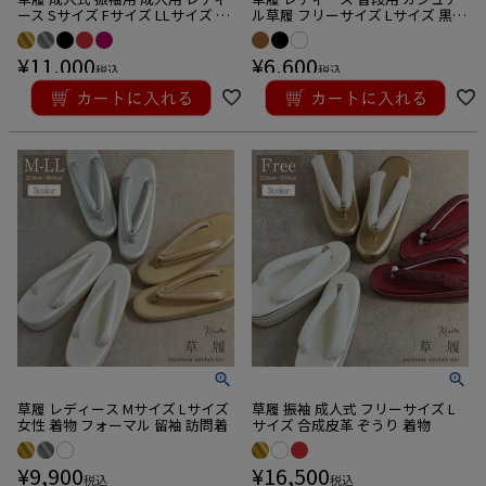
ース Sサイズ Fサイズ LLサイズ 3L
ル草履 フリーサイズ Lサイズ 黒
サイズ 金 銀 黒 赤 エンジ エナメル
白 茶 クロコ 型押し ウレタン草履
合皮 3枚芯
1枚芯 日本製
¥
11,000
¥
6,600
税込
税込
草履 レディース Mサイズ Lサイズ
草履 振袖 成人式 フリーサイズ L
女性 着物 フォーマル 留袖 訪問着
サイズ 合成皮革 ぞうり 着物
¥
9,900
¥
16,500
税込
税込