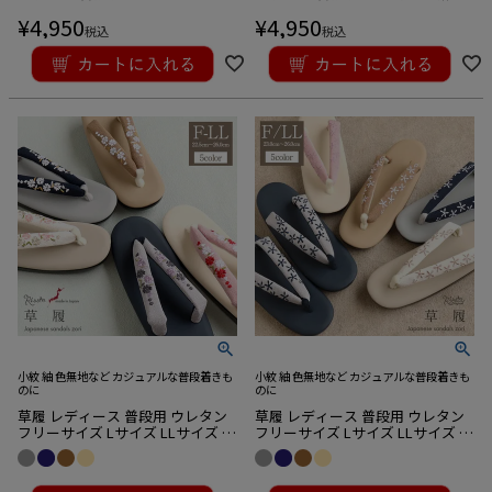
ーコック ターコイズ アイボリー
黒 青藤 ベージュ ブラック 紫 くす
¥
4,950
¥
4,950
ブラック 青緑 白 生成 黒 Kissteオ
み Kissteオリジナル
税込
税込
リジナル
小紋 紬 色無地など カジュアルな普段着きも
小紋 紬 色無地など カジュアルな普段着きも
のに
のに
草履 レディース 普段用 ウレタン
草履 レディース 普段用 ウレタン
フリーサイズ Lサイズ LLサイズ 全
フリーサイズ Lサイズ LLサイズ 全
5色 クリーム グレージュ ブラウン
5色 クリーム グレージュ ブラウン
グレー ネイビー キステオリジナ
グレー ネイビー キステオリジナ
¥
1,980
¥
1,980
ル
ル
税込
税込