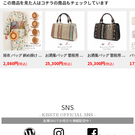
この商品を見た人はコチラの商品もチェックしています
浴衣 バッグ 斜め掛け かご巾着 浴衣 バッグ レディース 和柄 黒かご 茶かご 浴衣バッグ 浴衣バック かごバック カゴ 籠 巾着 ベトナムバッグ
お洒落バッグ 普段用 華三彩 博多織 博多 絹 ベージュ 赤茶 ローズブラウン 緑 茶 縞 アラベスク 唐花 日本製
お洒落バッグ 普段用 華三彩 博多織 博多 絹 黒 ベージュ 濃紫 橙 縞 唐花 矢絣 日本製 おしゃれ 伝統工芸品 カジュアル
2,860円
25,300円
25,300円
17
(税込)
(税込)
(税込)
SNS
- KISSTE OFFICIAL SNS -
各種SNSでお役立ち情報配信中！