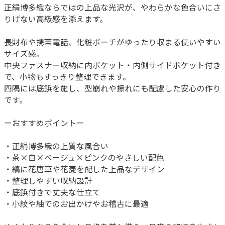
正絹博多織ならではの上品な光沢が、やわらかな色合いにさ
りげない高級感を添えます。
長財布や携帯電話、化粧ポーチがゆったり収まる使いやすい
サイズ感。
中央ファスナー収納に内ポケット・内側サイドポケット付き
で、小物もすっきり整理できます。
四隅には底鋲を施し、型崩れや擦れにも配慮した安心の作り
です。
ーおすすめポイントー
・正絹博多織の上質な風合い
・茶×白×ベージュ×ピンクのやさしい配色
・縞に花唐草や花菱を配した上品なデザイン
・整理しやすい収納設計
・底鋲付きで丈夫な仕立て
・小紋や紬でのお出かけやお稽古に最適