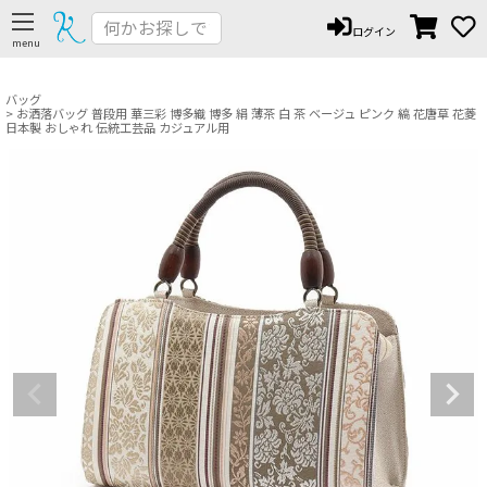
ペー
ログイン
ジト
ップ
へ
バッグ
お洒落バッグ 普段用 華三彩 博多織 博多 絹 薄茶 白 茶 ベージュ ピンク 縞 花唐草 花菱
日本製 おしゃれ 伝統工芸品 カジュアル用