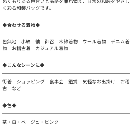
ぬくもりある色合いと品格を兼ね備え、日常の和装をやさし
く彩る和装バッグです。
◆合わせる着物◆
色無地 小紋 紬 御召 木綿着物 ウール着物 デニム着
物 お稽古着 カジュアル着物
◆こんなシーンに◆
街着 ショッピング 食事会 鑑賞 気軽なお出掛け お稽
古 など
◆色◆
茶・白・ベージュ・ピンク