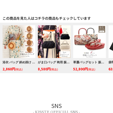
この商品を見た人はコチラの商品もチェックしています
浴衣 バッグ 斜め掛け かご巾着 浴衣 バッグ レディース 和柄 黒かご 茶かご 浴衣バッグ 浴衣バック かごバック カゴ 籠 巾着 ベトナムバッグ
がま口バッグ 袴用 振袖 バッグ 単品 街着用 レース生地 2色展開 アイボリー ブラック 白 黒 レース
草履バッグセット 振袖用 世美庵 Sサイズ Lサイズ 赤 黒 レッド ブラック 花唐草 帯地 3枚芯 日本製 優花緒
2,860円
8,580円
52,800円
63
(税込)
(税込)
(税込)
SNS
- KISSTE OFFICIAL SNS -