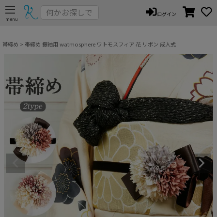
ペー
ログイン
ジト
ップ
へ
帯締め
帯締め 振袖用 watmosphere ワトモスフィア 花 リボン 成人式