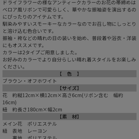
ドライフラワーの様なアンティークカラーのお花の帯締めは
ベロア風リボンで可愛らしく、華やかな振袖姿を演出するの
にぴったりのアイテムです。
馴染みやすいスモーキーなカラーなのでお召し物にしっとり
と溶け込む色合いです。
振袖・袴などの晴れの日の装いを始め、普段着や浴衣・洋装
にもオススメです。
カラーは2タイプご用意しました。
お好みのカラーでより自分らしい晴れ着スタイルをお楽しみ
ください。
【 色 】
ブラウン・オフホワイト
【サイズ】
花 約縦12cm×横12cm×高さ6cm(リボン含む 幅約
16cm)
紐 約長さ180cm×幅2cm
【素 材】
メイン花 ポリエステル
紐 表地 レーヨン
裏地 ポリエステル