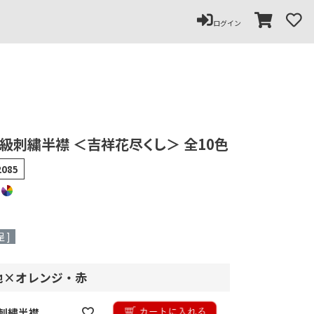
ペー
ジト
ログイン
ップ
へ
高級刺繍半襟 ＜吉祥花尽くし＞ 全10色
2085
 ]
白地×オレンジ・赤
刺繍半襟