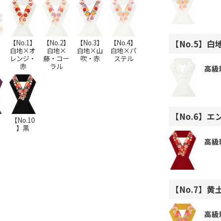
【No.1】
【No.2】
【No.3】
【No.4】
【No.5】白
白地×オ
白地×
白地×山
白地×パ
レンジ・
藤・コー
吹・赤
ステル
赤
ラル
高級
【No.6】エ
】
【No.10
】黒
高級
【No.7】黄
高級