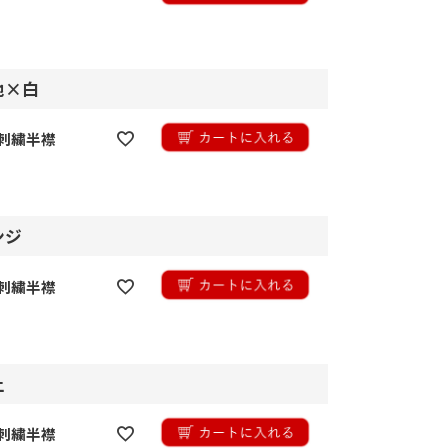
地×白
刺繍半襟
ンジ
刺繍半襟
土
刺繍半襟