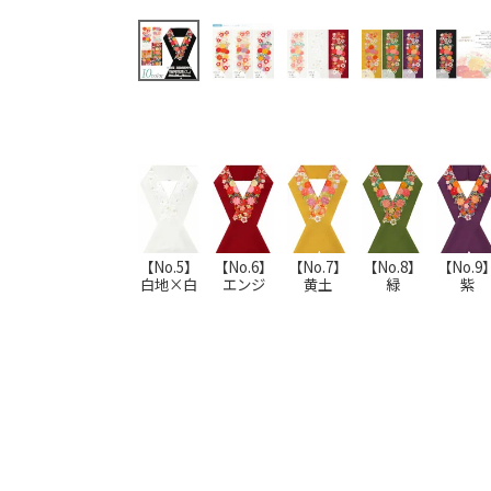
【No.5】
【No.6】
【No.7】
【No.8】
【No.9
白地×白
エンジ
黄土
緑
紫