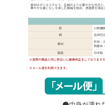
素材はポリエステルで、正絹のような艶やかな光沢と
華やかな着こなしを楽しむ振袖を始め、洒落感を演出
色
10色展
柄
吉祥花
衿地：ポ
素材
刺繍糸：
製造
日本製
※実際の商品と同じ色合いに画像修正をしております
※メール便を利用できます。