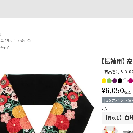
色
祥花尽くし＞ 全10色
全10色
【振袖用】 
商品番号
5-3-0
¥
6,050
税込
[
55
ポイント進呈
-
-
【No.1】
高級