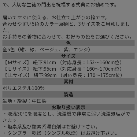
で、大切な生徒の門出を祝福する式典にお勧めです。
届いてすぐに使える、お仕立て上がりの袴です。
合わせやすい5色のカラー展開と、3サイズをご用意しまし
た。
お手持ちの着物に合わせて、お好みの色をお選びください。
色
全5色（紺、緑、ベージュ、紫、エンジ）
サイズ
【Ｍサイズ】 紐下:91cm （対応身長：153～160cm位）
【Ｌサイズ】 紐下:95cm （対応身長：160～170cm位）
【LLサイズ】 紐下:99cm （対応身長：170～175cm位）
素材
ポリエステル100%
製造
生地・縫製：中国製
お取り扱い表示
・液温30℃を限度とし、洗濯機で非常に弱い洗濯処理がで
きます。
・塩素系及び酸素系漂白剤はお避け下さい。
・タンブラー乾燥（タンブル乾燥）はお避け下さい。