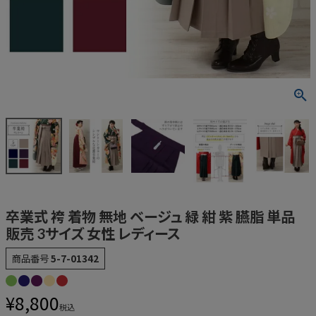
卒業式 袴 着物 無地 ベージュ 緑 紺 紫 臙脂 単品
販売 3サイズ 女性 レディース
商品番号
5-7-01342
¥
8,800
税込