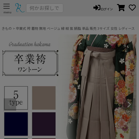
ペー
ログイン
ジト
ップ
へ
きもの
卒業式 袴 着物 無地 ベージュ 緑 紺 紫 臙脂 単品 販売 3サイズ 女性 レディース