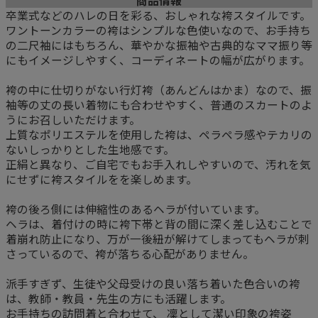
商品情報
卒業式などのハレの日を彩る、おしゃれな袴スタイルです。
ワントーンカラーの袴はシンプルな色使いなので、お手持ち
の二尺袖にはもちろん、華やかな振袖や古典的なママ振り等
にもイメージしやすく、コーディネートの幅が広がります。
袴の中に仕切りがない行灯袴（あんどんはかま）なので、振
袖等の丈の長い着物にも合わせやすく、普通のスカートのよ
うにお召しいただけます。
上質なポリエステルを使用した袴は、ペラペラ感やテカリの
ないしっかりとした生地感です。
正絹と異なり、ご自宅でもお手入れしやすいので、汚れを気
にせずに袴スタイルをを楽しめます。
袴の後ろ側には伸縮性のあるヘラが付いています。
ヘラは、着付けの時に袴下帯と背の間に深く差し込むことで
着崩れ防止になり、万が一後紐が解けてしまってもヘラが刺
さっているので、袴が落ちる心配がありません。
派手すぎず、生徒や父母受けの良い落ち着いた色合いの袴
は、教師・教員・先生の方にも活躍します。
お手持ちの訪問着と合わせて、 凜として潔い印象の袴姿