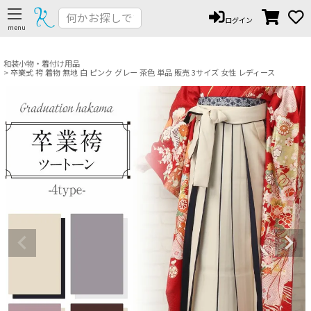
ペー
ログイン
ジト
ップ
へ
和装小物・着付け用品
卒業式 袴 着物 無地 白 ピンク グレー 茶色 単品 販売 3サイズ 女性 レディース