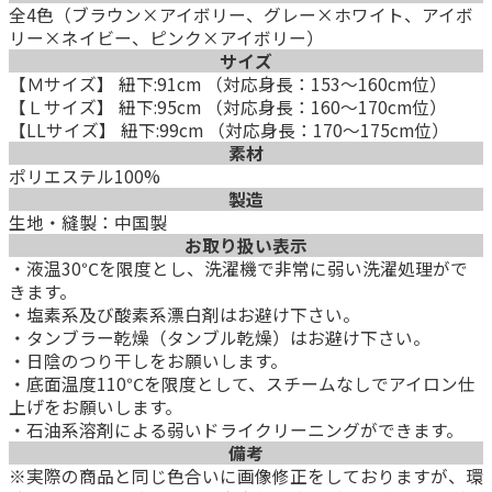
全4色（ブラウン×アイボリー、グレー×ホワイト、アイボ
リー×ネイビー、ピンク×アイボリー）
サイズ
【Ｍサイズ】 紐下:91cm （対応身長：153～160cm位）
【Ｌサイズ】 紐下:95cm （対応身長：160～170cm位）
【LLサイズ】 紐下:99cm （対応身長：170～175cm位）
素材
ポリエステル100%
製造
生地・縫製：中国製
お取り扱い表示
・液温30℃を限度とし、洗濯機で非常に弱い洗濯処理がで
きます。
・塩素系及び酸素系漂白剤はお避け下さい。
・タンブラー乾燥（タンブル乾燥）はお避け下さい。
・日陰のつり干しをお願いします。
・底面温度110℃を限度として、スチームなしでアイロン仕
上げをお願いします。
・石油系溶剤による弱いドライクリーニングができます。
備考
※実際の商品と同じ色合いに画像修正をしておりますが、環