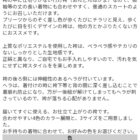
袖等の丈の長い着物にも合わせやすく、普通のスカートのよ
うにお召しいただけます。
プリーツからのぞく差し色が歩くたびにチラリと見え、歩く
たびに目を引くデザインの袴は、他の方とかぶりたくない方
におススメです。
上質なポリエステルを使用した袴は、ペラペラ感やテカリの
ないしっかりとした生地感です。
正絹と異なり、ご自宅でもお手入れしやすいので、汚れを気
にせずに袴スタイルをを楽しめます。
袴の後ろ側には伸縮性のあるヘラが付いています。
ヘラは、着付けの時に袴下帯と背の間に深く差し込むことで
着崩れ防止になり、万が一後紐が解けてしまってもヘラが刺
さっているので、袴が落ちる心配がありません。
届いてすぐに使える、お仕立て上がりの袴です。
合わせやすい4色のカラー展開と、3サイズをご用意しまし
た。
お手持ちの着物に合わせて、お好みの色をお選びください。
色