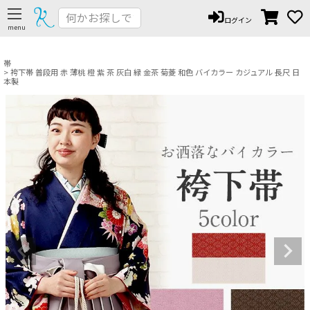
ペー
ログイン
ジト
ップ
へ
帯
袴下帯 普段用 赤 薄桃 橙 紫 茶 灰白 緑 金茶 菊菱 和色 バイカラー カジュアル 長尺 日
本製