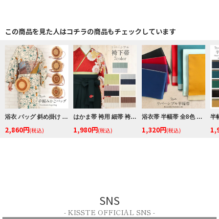
この商品を見た人はコチラの商品もチェックしています
浴衣 バッグ 斜め掛け かご巾着 浴衣 バッグ レディース 和柄 黒かご 茶かご 浴衣バッグ 浴衣バック かごバック カゴ 籠 巾着 ベトナムバッグ
はかま帯 袴用 細帯 袴下帯 普段用 淡緑 若草 黄 薄灰 紺 ピンク 黒 白 薄茶 焦茶 白茶 無地 プリーツ リバーシブル メール便対応可
浴衣帯 半幅帯 全8色 ストライプ ターコイズグリーン 朱赤 からし 紫 水色 紺 赤 黒 ポリエステル100％ リバーシブル 日本製 メール便対応可
2,860円
1,980円
1,320円
1,
(税込)
(税込)
(税込)
SNS
- KISSTE OFFICIAL SNS -