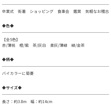
卒業式 街着 ショッピング 食事会 鑑賞 気軽なお稽古
◆色◆
【全5色】
赤/薄桃 橙/紫 茶/灰白 青灰/薄緑 緑/金茶
◆柄◆
バイカラーに菊菱
◆サイズ◆
長さ：約3.8m 幅：約14cm