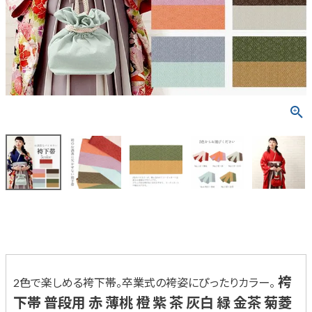
袴
2色で楽しめる袴下帯。卒業式の袴姿にぴったりカラー。
下帯 普段用 赤 薄桃 橙 紫 茶 灰白 緑 金茶 菊菱