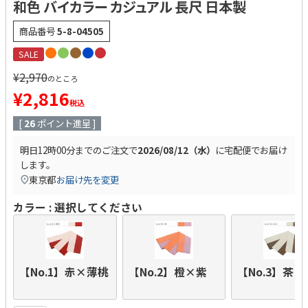
和色 バイカラー カジュアル 長尺 日本製
商品番号
5-8-04505
SALE
¥
2,970
のところ
¥
2,816
税込
[
26
ポイント進呈 ]
明日
12時00分
までのご注文で
2026/08/12（水）
に
宅配便
でお届け
します。
東京都
お届け先を変更
カラー
選択してください
【No.1】赤×薄桃
【No.2】橙×紫
【No.3】茶