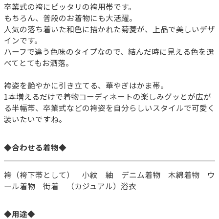
卒業式の袴にピッタリの袴用帯です。
もちろん、普段のお着物にも大活躍。
人気の落ち着いた和色に描かれた菊菱が、上品で美しいデザ
インです。
ハーフで違う色味のタイプなので、結んだ時に見える色を選
べてとてもお洒落。
袴姿を艶やかに引き立てる、華やぎはかま帯。
1本増えるだけで着物コーディネートの楽しみグッとが広が
る半幅帯、卒業式などの袴姿を自分らしいスタイルで可愛く
装いたいですね。
◆合わせる着物◆
袴（袴下帯として） 小紋 紬 デニム着物 木綿着物 ウ
ール着物 街着 （カジュアル）浴衣
◆用途◆