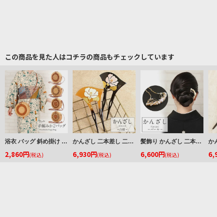
この商品を見た人はコチラの商品もチェックしています
浴衣 バッグ 斜め掛け かご巾着 浴衣 バッグ レディース 和柄 黒かご 茶かご 浴衣バッグ 浴衣バック かごバック カゴ 籠 巾着 ベトナムバッグ
かんざし 二本差し 二本 簪 バチ型 黒 べっ甲 白椿 椿 蒔絵簪 日本製 メール便対応
髪飾り かんざし 二本挿し 簪 金 ゴールド パール バチ型 扇型 留袖かんざし 留袖用 訪問着用 ラインストーン 日本製 フォーマル メール便対応可
2,860円
6,930円
6,600円
6,
(税込)
(税込)
(税込)