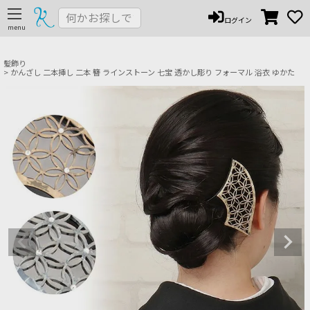
ペー
ログイン
ジト
ップ
へ
髪飾り
かんざし 二本挿し 二本 簪 ラインストーン 七宝 透かし彫り フォーマル 浴衣 ゆかた