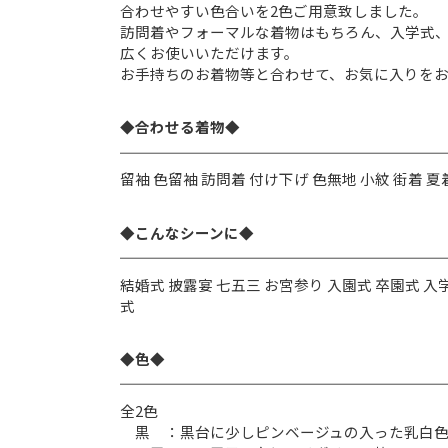
合わせやすい色合いを2色ご用意致しました。
訪問着やフォーマルな着物はもちろん、入学式
広くお使いいただけます。
お手持ちのお着物等と合わせて、お気に入りを
◆合わせる着物◆
留袖 色留袖 訪問着 付け下げ 色無地 小紋 街着 夏
◆こんなシーンに◆
結婚式 披露宴 七五三 お宮参り 入園式 卒園式 入学
式
◆色◆
全2色
黒 ：黒台に少しピンベージュの入った乳白色