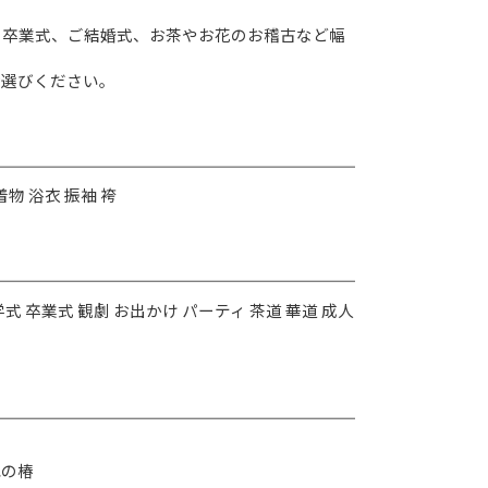
、卒業式、ご結婚式、お茶やお花のお稽古など幅
お選びください。
着物 浴衣 振袖 袴
式 卒業式 観劇 お出かけ パーティ 茶道 華道 成人
の椿