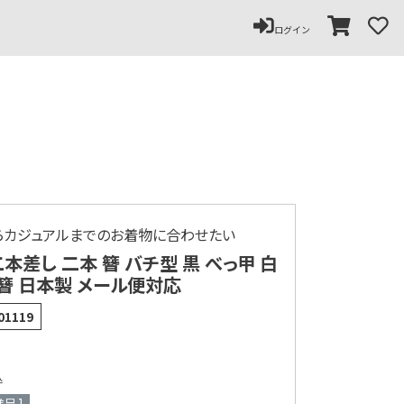
ペー
ジト
ログイン
ップ
へ
らカジュアルまでのお着物に合わせたい
本差し 二本 簪 バチ型 黒 べっ甲 白
絵簪 日本製 メール便対応
01119
込
呈 ]