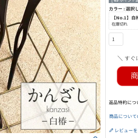
カラー
選択
【No.1】
在庫切れ
返品特約につ
商品について
レビューを