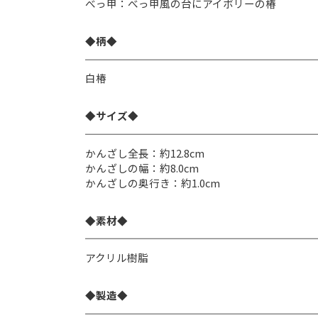
べっ甲：べっ甲風の台にアイボリーの椿
◆柄◆
白椿
◆サイズ◆
かんざし全長：約12.8cm
かんざしの幅：約8.0cm
かんざしの奥行き：約1.0cm
◆素材◆
アクリル樹脂
◆製造◆