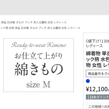
色 単品 日本製 きもの プレタ 洗える着物 女性 レディース
ェック柄 水色 単品 日本製 きもの プレタ 洗える着物 女性 レディース
《値下げ！13
レディース
綿着物 単衣
ック柄 水
物 女性 
商品番号
5-7-
¥
12,100
[
110
ポイント
この地域への