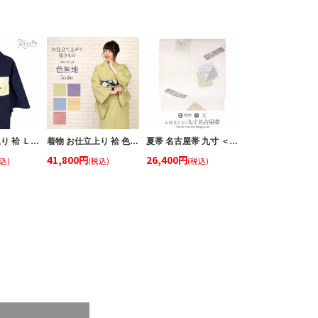
着物 お仕立上り 袷 Ｌサイズ 東レ シルクデュエット ＜ダークネイビー／オリエンタル更紗＞
着物 お仕立上り 袷 色無地 ＜東レ シルック＞ Ｍサイズ Ｌサイズ ＜ヒワ、紫、青藤、淡黄、薄紅＞ ポリエステル
夏帯 名古屋帯 九寸 ＜ ホワイト ／ 色紙に琳派 ＞ 正絹 ＜ 西陣・沢本織物 ＞ 仕立て上がり 日本製
41,800円
26,400円
込)
(税込)
(税込)