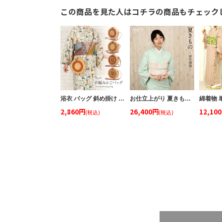
この商品を見た人はコチラの商品もチェック
浴衣 バッグ 斜め掛け かご巾着 浴衣 バッグ レディース 和柄 黒かご 茶かご 浴衣バッグ 浴衣バック かごバック カゴ 籠 巾着 ベトナムバッグ
お仕立上がり 夏きもの 《唐草 ＊ 薄緑》 フリーサイズ
2,860円
26,400円
12,10
(税込)
(税込)