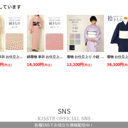
しています
綿着物 単衣 お仕立上り 小紋 M サイズ 綿 チェック柄 ピンク 単品 日本製 きもの プレタ 洗える着物 女性 レディース
綿着物 単衣 お仕立上り 単品 小紋 S / L 綿 レッド×ストライプ 日本製 赤 白 縞
着物 お仕立上り 小紋 袷 Ｍサイズ Ｌサイズ ＜ピンク、紫、薄緑、水色、鉄紺/ぼかし＞ ポリエステル
0円
14,300円
13,200円
36,300円
(税込)
(税込)
(税込)
(税
SNS
- KISSTE OFFICIAL SNS -
各種SNSでお役立ち情報配信中！