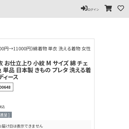
ペー
ジト
ログイン
ップ
へ
000円→11000円》綿着物 単衣 洗える着物 女性
 お仕立上り 小紋 M サイズ 綿 チェ
色 単品 日本製 きもの プレタ 洗える着
レディース
00648
税込
進呈 ]
お届け日は表示できません