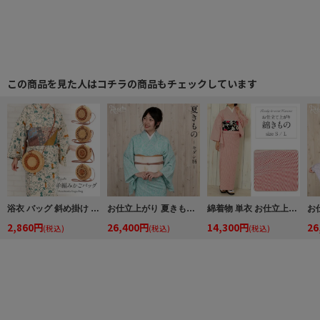
この商品を見た人はコチラの商品もチェックしています
浴衣 バッグ 斜め掛け かご巾着 浴衣 バッグ レディース 和柄 黒かご 茶かご 浴衣バッグ 浴衣バック かごバック カゴ 籠 巾着 ベトナムバッグ
お仕立上がり 夏きもの 《モダン柄 ＊ 青緑》 フリーサイズ
綿着物 単衣 お仕立上り 単品 小紋 S / L 綿 レッド×ストライプ 日本製 赤 白 縞
2,860円
26,400円
14,300円
26
(税込)
(税込)
(税込)