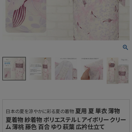
夏用 夏 単衣 薄物
日本の夏を涼やかに彩る夏の着物
夏着物 紗着物 ポリエステル L アイボリー クリー
ム 薄桃 藤色 百合 ゆり 萩葉 広衿仕立て