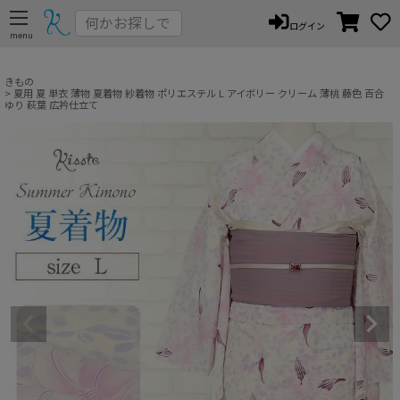
ペー
ログイン
ジト
ップ
へ
きもの
夏用 夏 単衣 薄物 夏着物 紗着物 ポリエステル L アイボリー クリーム 薄桃 藤色 百合
ゆり 萩葉 広衿仕立て