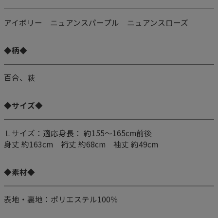
アイボリー ニュアンスパープル ニュアンスローズ
◆柄◆
百合、萩
◆サイズ◆
Ｌサイズ：適応身長： 約155～165cm前後
身丈 約163cm 裄丈 約68cm 袖丈 約49cm
◆素材◆
表地・裏地：ポリエステル100％