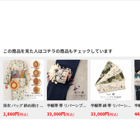
この商品を見た人はコチラの商品もチェックしています
浴衣 バッグ 斜め掛け かご巾着 浴衣 バッグ レディース 和柄 黒かご 茶かご 浴衣バッグ 浴衣バック かごバック カゴ 籠 巾着 ベトナムバッグ
半幅帯 帯 リバーシブル 正絹 ＜ 焦げ茶 ／ 野晒悟助 猫ドクロ ＞ 西陣織 ＜ 酒井守織物 ＞
半幅帯 綿 帯 リバーシブル 長尺 ベージュ 緑 虫の大名行列 日本製
2,860円
33,000円
33,000円
44
(税込)
(税込)
(税込)