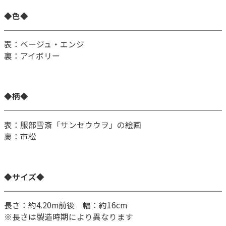
◆色◆
表：ベージュ・エンジ
裏：アイボリー
◆柄◆
表：服部雪斎「サンセウウヲ」の絵画
裏：市松
◆サイズ◆
長さ：約4.20m前後 幅：約16cm
※長さは製造時期により異なります