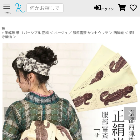
ペー
ログイン
ジト
ップ
へ
帯
半幅帯 帯 リバーシブル 正絹 ＜ ベージュ ／ 服部雪斎 サンセウウヲ ＞ 西陣織 ＜ 酒井
守織物 ＞