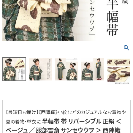
【最短日お届け】《西陣織》小紋などのカジュアルなお着物や
半幅帯 帯 リバーシブル 正絹 ＜
夏の着物・単衣に
ベージュ ／ 服部雪斎 サンセウウヲ ＞ 西陣織