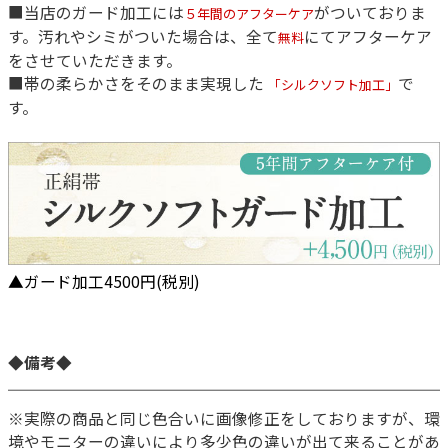
■当店のガード加工には
がついておりま
５年間のアフターケア
す。汚れやシミがついた場合は、全て
にてアフターケア
無料
をさせていただきます。
■帯の柔らかさをそのまま実現した
で
「シルクソフト加工」
す。
▲ガード加工4500円(税別)
◆備考◆
※実際の商品と同じ色合いに画像修正をしておりますが、環
境やモニターの違いにより多少色の違いが出て来ることがあ