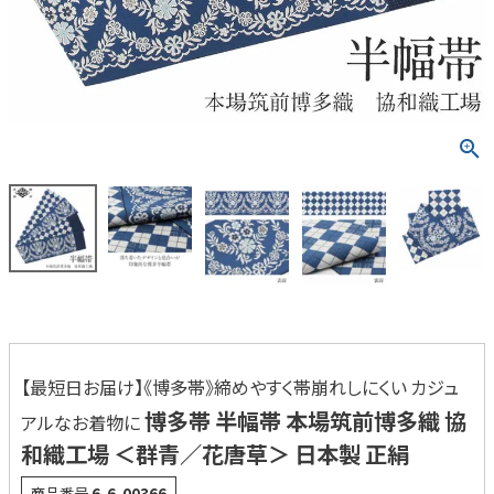
【最短日お届け】《博多帯》締めやすく帯崩れしにくい カジュ
博多帯 半幅帯 本場筑前博多織 協
アルなお着物に
和織工場 ＜群青／花唐草＞ 日本製 正絹
商品番号
6-6-00366