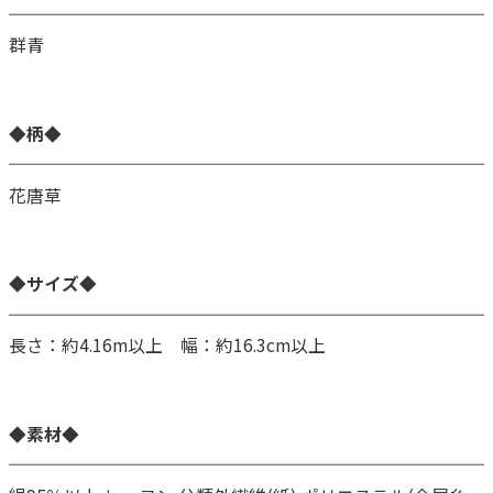
群青
◆柄◆
花唐草
◆サイズ◆
長さ：約4.16m以上 幅：約16.3cm以上
◆素材◆