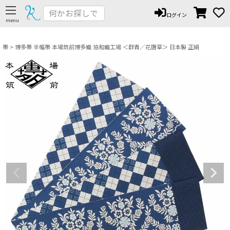
ペー
ログイン
ジト
ップ
へ
帯
博多帯 半幅帯 本場筑前博多織 協和織工場 ＜群青／花唐草＞ 日本製 正絹