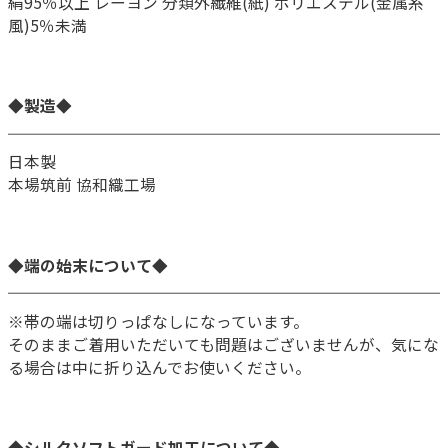
絹95％以上 レーヨン 分類外繊維(紙) ポリエステル(金属糸
風)5％未満
◆製造◆
日本製
本場筑前 協和織工場
◆端の始末について◆
※帯の端は切りっぱなしになっています。
そのままご着用いただいても問題はございませんが、気にな
る場合は中に折り込んでお使いください。
◆シルクソフトガード加工について◆