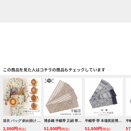
この商品を見た人はコチラの商品もチェックしています
浴衣 バッグ 斜め掛け かご巾着 浴衣 バッグ レディース 和柄 黒かご 茶かご 浴衣バッグ 浴衣バック かごバック カゴ 籠 巾着 ベトナムバッグ
博多織 半幅帯 正絹 帯 本場筑前 小袋帯 ベージュ 丸紋つなぎ 協和織物 長尺 日本製
半幅帯 帯 本場筑前博多織 小袋帯 紺 ダマスク エスニック 日本製 絹 協和織物 長尺
2,860円
52,800円
52,800円
57
(税込)
(税込)
(税込)