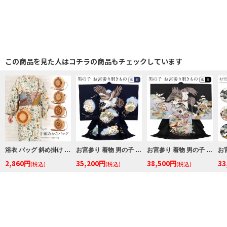
この商品を見た人はコチラの商品もチェックしています
浴衣 バッグ 斜め掛け かご巾着 浴衣 バッグ レディース 和柄 黒かご 茶かご 浴衣バッグ 浴衣バック かごバック カゴ 籠 巾着 ベトナムバッグ
お宮参り 着物 男の子 産着 祝い着 紺 鷹に松枠 桐梅など 正絹 のしめ 掛け着 初着 服装 赤ちゃん 販売
お宮参り 着物 男の子 産着 祝い着 黒 鷹 荒波 松葉 小槌 正絹 のしめ 掛け着 初着 服装 赤ちゃん 販売
2,860円
35,200円
38,500円
33
(税込)
(税込)
(税込)