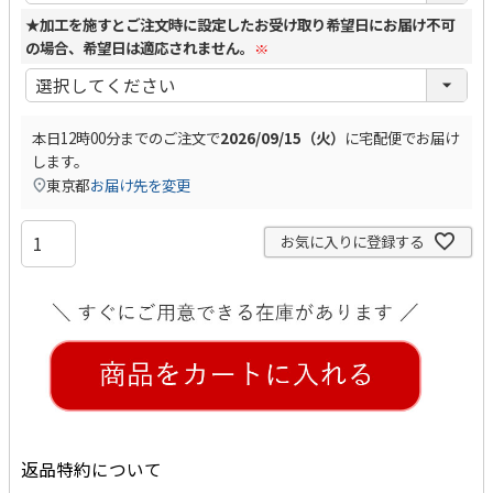
(
★加工を施すとご注文時に設定したお受け取り希望日にお届け不可
必
の場合、希望日は適応されません。
須
)
(
本日
12時00分
までのご注文で
2026/09/15（火）
に
宅配便
でお届け
必
します。
須
東京都
お届け先を変更
)
お気に入りに登録する
返品特約について