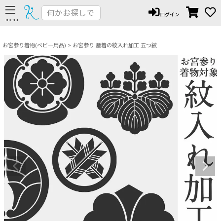
ペー
ログイン
ジト
ップ
へ
お宮参り着物(ベビー用品)
お宮参り 産着の紋入れ加工 五つ紋