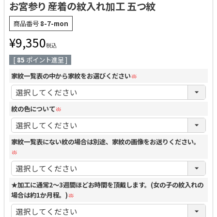
お宮参り 産着の紋入れ加工 五つ紋
商品番号
8-7-mon
¥
9,350
税込
[
85
ポイント進呈 ]
家紋一覧表の中から家紋をお選びください
(
紋の色について
必
須
)
(
家紋一覧表にない紋の場合は別途、家紋の画像をお送りください。
必
須
)
(
★加工に通常2～3週間ほどお時間を頂戴します。(女の子の紋入れの
必
場合は約1か月程。)
須
)