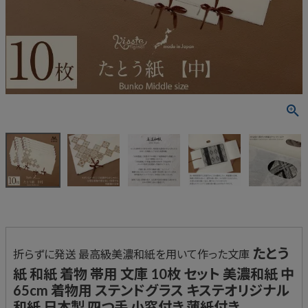
たとう
折らずに発送 最高級美濃和紙を用いて作った文庫
紙 和紙 着物 帯用 文庫 10枚 セット 美濃和紙 中
65cm 着物用 ステンドグラス キステオリジナル
和紙 日本製 四つ手 小窓付き 薄紙付き