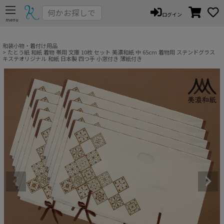
ペー
ログイン
ジト
ップ
へ
和装小物・着付け用品
たとう紙 和紙 着物 帯用 文庫 10枚 セット 美濃和紙 中 65cm 着物用 ステンドグラス
キステオリジナル 和紙 日本製 四つ手 小窓付き 薄紙付き