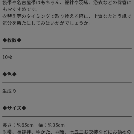
袋帯や名古屋帯はもちろん、襦袢や羽織、浴衣などの保管に
もおすすめです。
衣替え等のタイミングで取り換える際に、上質なたとう紙で
気分を新たにしてみはいかがでしょうか。
◆枚数◆
10枚
◆色◆
生成り
◆サイズ◆
長さ：約65cm 幅：約35cm
※帯、長襦袢、ゆかた、羽織、七五三お衣装などにお勧めの