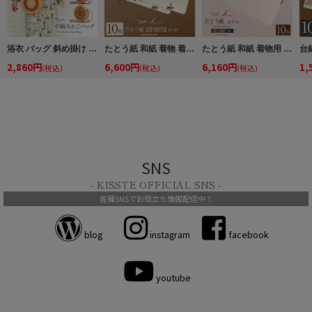
浴衣 バッグ 斜め掛け かご巾着 浴衣 バッグ レディース 和柄 黒かご 茶かご 浴衣バッグ 浴衣バック かごバック カゴ 籠 巾着 ベトナムバッグ
たとう紙 和紙 着物 着物用 文庫 10枚 セット 美濃和紙 大 83cm 87cm 着物用 ステンドグラス キステオリジナル 和紙 四つ手 小窓付き 薄紙付き
たとう紙 和紙 着物用 帯用 文庫 まろみ 無地 ひもなし 薄紙なし 内窓あり 10枚セット 87cm 83cm 65cm 折らずに発送 着物 帯 お宮参り 産着 キステオリジナル 日本製
2,860円
6,600円
6,160円
1,
(税込)
(税込)
(税込)
SNS
- KISSTE OFFICIAL SNS -
各種SNSでお役立ち情報配信中！
blog
instagram
facebook
youtube