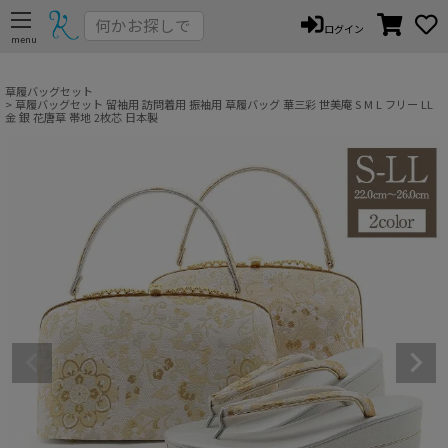
ペー
ログイン
ジト
ップ
へ
草履バッグセット
草履バッグセット 留袖用 訪問着用 振袖用 草履バッグ 華三彩 世美庵 S M L フリー LL
金 銀 花唐草 帯地 2枚芯 日本製