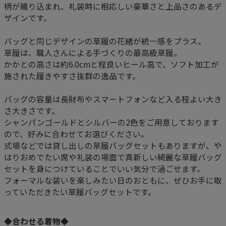
柄が織り込まれ、礼装時に相応しい豪華さと上品さのあるデ
ザインです。
バッグと同じデザインの草履の花緒が統一感をプラス。
草履は、職人さんによる手づくりの最高級草履。
かかとの高さは約6.0cmと程良いヒール高で、ソフト加工が
施された履きやすさ抜群の逸品です。
バッグの容量は長財布やスマートフォンなど入る程よい大き
さ大きさです。
シャンパンゴールドとシルバーの2色をご用意しております
ので、好みに合わせてお選びください。
式場などでは貸し出しの草履バッグセットもありますが、や
はりおめでたい席や礼装の場面で真新しい綺麗な草履バッグ
セットを身につけていることでいい気分で過ごせます。
フォーマルな装いを楽しみたい日のおともに、ぜひお手に取
っていただきたい草履バッグセットです。
◆合わせる着物◆