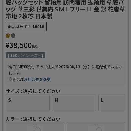
履バッグセット 留袖用 訪問着用 振袖用 草履バ
ッグ 華三彩 世美庵 S M L フリー LL 金 銀 花唐草
帯地 2枚芯 日本製
商品番号
7-4-16416
¥
38,500
税込
[
350
ポイント進呈 ]
明日
12時00分
までのご注文で
2026/08/12（水）
に
宅配便
でお届け
します。
東京都
お届け先を変更
サイズ
選択してください
S
M
L
カラー
選択してください