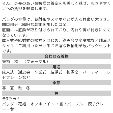
ろん、身長の高いお嬢様の着姿をも美しく魅せ、歩きやすく
足への負担を軽減します。
バッグの容量は、お財布やスマホなどが入る程良い大きさ。
開口部分は繊細な装飾を施した口金。
底面には底鋲が取り付けられており、汚れや傷が付きにくく
なっています。
成人式や結婚式の振袖をはじめ、謝恩会や卒業式など晴着ス
タイルにご利用いただけるお洒落な振袖用草履バッグセット
です。
合わせる着物
振袖 袴 （フォーマル）
用途
成人式 謝恩会 卒業式 結婚式 披露宴 パーティー レ
セプションなど
季節
春 夏 秋 冬
色
全3色展開
バッグ・花緒：オフホワイト ・紺 / パープル ・灰 / グレ
ー・黄