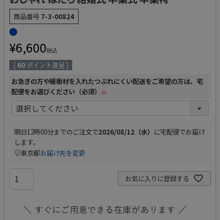
商品番号
7-3-00824
¥
6,600
税込
[
60
ポイント進呈 ]
お急ぎの方や緩衝材を入れたつぶれにくい配送をご希望の方は、宅
配便をお選びください（必須）
(
明日
12時00分
までのご注文で
2026/08/12（水）
に
宅配便
でお届け
必
します。
須
東京都
お届け先を変更
)
お気に入りに登録する