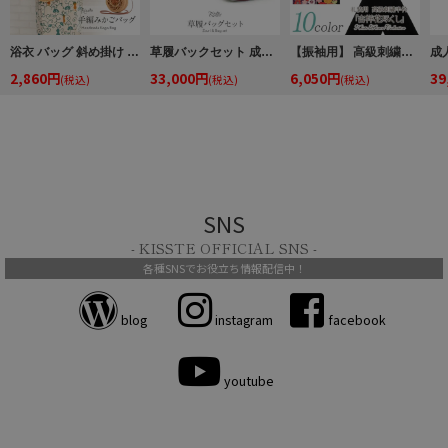
浴衣 バッグ 斜め掛け かご巾着 浴衣 バッグ レディース 和柄 黒かご 茶かご 浴衣バッグ 浴衣バック かごバック カゴ 籠 巾着 ベトナムバッグ
草履バックセット 成人式 振袖 花 菊 スエード調 フリーサイズ Lサイズ
【振袖用】 高級刺繍半襟 ＜吉祥花尽くし＞ 全10色
2,860円
33,000円
6,050円
39
(税込)
(税込)
(税込)
SNS
- KISSTE OFFICIAL SNS -
各種SNSでお役立ち情報配信中！
blog
instagram
facebook
youtube