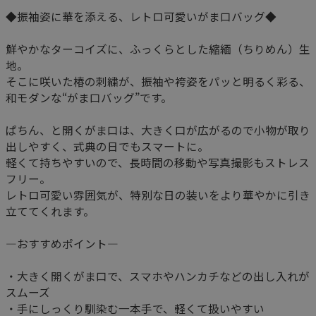
◆振袖姿に華を添える、レトロ可愛いがま口バッグ◆
鮮やかなターコイズに、ふっくらとした縮緬（ちりめん）生
地。
そこに咲いた椿の刺繍が、振袖や袴姿をパッと明るく彩る、
和モダンな“がま口バッグ”です。
ぱちん、と開くがま口は、大きく口が広がるので小物が取り
出しやすく、式典の日でもスマートに。
軽くて持ちやすいので、長時間の移動や写真撮影もストレス
フリー。
レトロ可愛い雰囲気が、特別な日の装いをより華やかに引き
立ててくれます。
―おすすめポイント―
・大きく開くがま口で、スマホやハンカチなどの出し入れが
スムーズ
・手にしっくり馴染む一本手で、軽くて扱いやすい