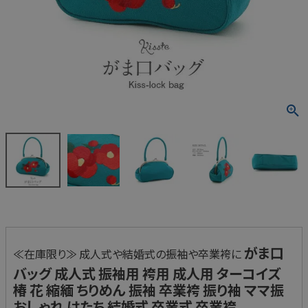
がま口
≪在庫限り≫ 成人式や結婚式の振袖や卒業袴に
バッグ 成人式 振袖用 袴用 成人用 ターコイズ
椿 花 縮緬 ちりめん 振袖 卒業袴 振り袖 ママ振
おしゃれ はたち 結婚式 卒業式 卒業袴