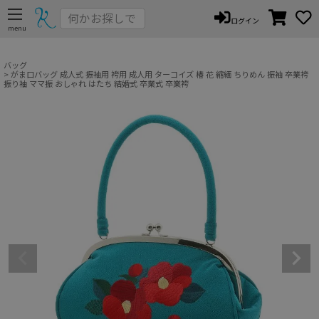
ペー
ログイン
ジト
ップ
へ
バッグ
がま口バッグ 成人式 振袖用 袴用 成人用 ターコイズ 椿 花 縮緬 ちりめん 振袖 卒業袴
振り袖 ママ振 おしゃれ はたち 結婚式 卒業式 卒業袴