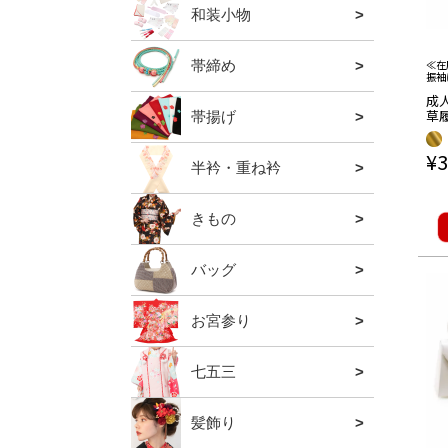
和装小物
全ての
肌着・
補正用
襦袢
着付小
帯留・
足袋・
夏の暑
防寒グ
羽織紐
≪在
帯締め
全ての
礼装用
振袖用
普段用
夏用
振袖
成
草
帯揚げ
全ての
礼装用
振袖用
普段用
夏用
フリ
ルド
¥
3
岡
半衿・重ね衿
全ての
礼装用
振袖用
普段用
夏用半
重ね衿
きもの
全ての
色無地
小紋
バッグ
全ての
礼装用
振袖・袴
カジュ
夏用バ
利休バ
山葡萄
胡桃バ
お宮参り
全ての
男の子
女の子
お宮参
七五三
全ての
三歳用
五歳用
七歳用
関連小
髪飾り
全ての
かんざ
コーム
クリッ
ブラン