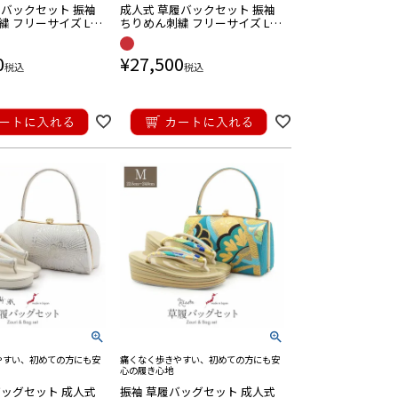
履バックセット 振袖
成人式 草履バックセット 振袖
 バック草履 成人式草履バ
バック セット バック草履 成人式草履バ
ック
繍 フリーサイズ Lサ
ちりめん刺繍 フリーサイズ Lサ
 クラッチ がま口
イズ 赤 白 がま口 レトロ
0
¥
27,500
税込
税込
やすい、初めての方にも安
痛くなく歩きやすい、初めての方にも安
心の履き心地
バッグセット 成人式
振袖 草履バッグセット 成人式