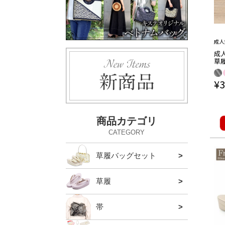
成人
成
草
フリ
ル
¥
3
ット
商品カテゴリ
CATEGORY
草履バッグセット
留袖・
振袖・
ハイヒ
アウト
草履
留袖・
振袖・
カジュ
ハイヒ
帯
袋帯
名古屋
京袋帯
半巾帯
本場筑
夏の帯