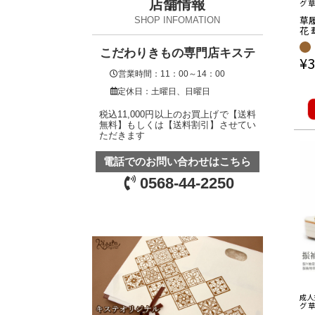
店舗情報
グ 
ッグ
草
ック
SHOP INFOMATION
花 
サ
こだわりきもの専門店キステ
¥
3
営業時間：11：00～14：00
定休日：土曜日、日曜日
税込11,000円以上のお買上げで【送料
無料】もしくは【送料割引】させてい
ただきます
電話でのお問い合わせはこちら
0568-44-2250
成人
グ 
ッグ