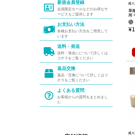
新規会員登録
成人
会員限定セールなどのお得なサ
草
用 
ービスもご提供します
サイ
金 
お支払い方法
¥
1
枚
各種お支払い方法をご用意して
います
送料・発送
送料・発送にについて詳しくは
コチラをご覧ください
返品交換
返品・交換について詳しくはコ
チラをご覧ください
よくある質問
お客様からの質問をまとめまし
た
成人