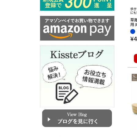
歩き
にも
草
用 
ルド
帯地
¥
4