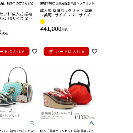
花緒、初めての方にも安心
振袖や袴に 世美庵謹製草履バッグセット
成人式 草履バッグセット 厚底
セット 成人式 振袖
世美庵 Lサイズ フリーサイズ 黄
成人用 Sサイズ 金 オ
色 赤 緑 金 万寿菊 日本製
 華紋 正絹袋帯地 2
¥
41,800
 小さい 日本製
税込
0
税込
やすい、初めての方にも安
成人式 草履バックセット 振袖 草履 バッ