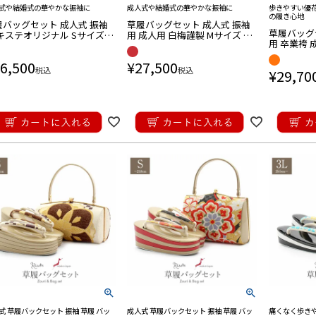
式や結婚式の華やかな振袖に
成人式や結婚式の華やかな振袖に
歩きやすい優
の履き心地
履バッグセット 成人式 振袖
草履バッグセット 成人式 振袖
草履バッグ
キステオリジナル Sサイズ M
用 成人用 白梅謹製 Mサイズ オ
用 卒業袴 
ズ Lサイズ LLサイズ 花紋
レンジ 紫 金 梅 華紋 正絹帯地 2
レンジ 朱赤
シルバー 銀 帯地 エナメル 2
枚芯 日本製
6,500
¥
27,500
枚芯 優花緒
芯
税込
税込
¥
29,70
式 草履バックセット 振袖 草履 バッ
成人式 草履バックセット 振袖 草履 バッ
痛くなく歩き