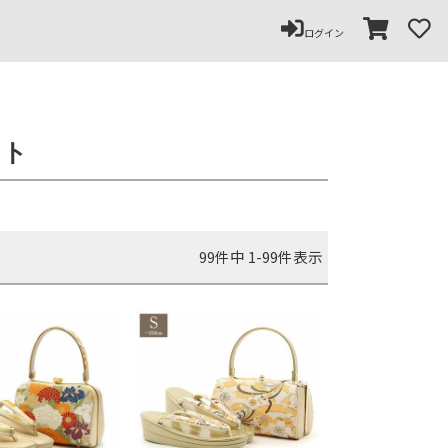
ログイン
ット
99
件中
1
-
99
件表示