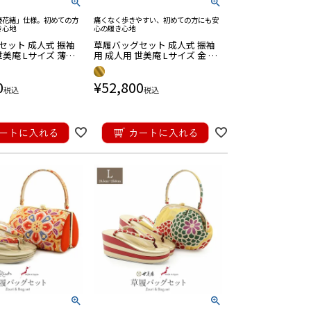
優花緒」仕様。初めての方
痛くなく歩きやすい、初めての方にも安
き心地
心の履き心地
セット 成人式 振袖
草履バッグセット 成人式 振袖
世美庵 Lサイズ 薄茶
用 成人用 世美庵 Lサイズ 金 ゴ
ン ゴールド 桜 百
ールド 紫 松皮菱 袋帯地 3枚芯
帯地 3枚芯 優花緒 く
日本製
0
¥
52,800
製
税込
税込