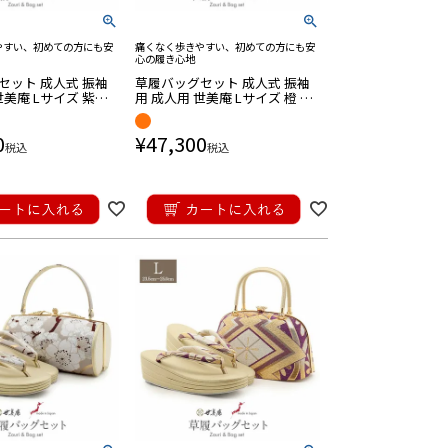
やすい、初めての方にも安
痛くなく歩きやすい、初めての方にも安
心の履き心地
セット 成人式 振袖
草履バッグセット 成人式 振袖
美庵 Lサイズ 紫系
用 成人用 世美庵 Lサイズ 橙 オ
 金 菊尽くし 菊紋 袋
レンジ ゴールド 花紋 桜 袋帯地
 くすみ ニュアンス
3枚芯 日本製
0
¥
47,300
税込
税込