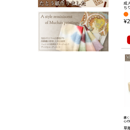
成
バッ
ック
ち
イ
¥
2
痛く
心の
草