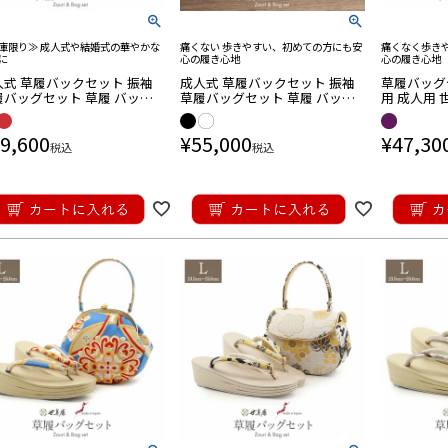
庫限り≫ 成人式や結婚式の華やかな
痛くない 歩きやすい、初めての方にも安
痛くなく歩き
に
心の履き心地
心の履き心地
人式 草履バックセット 振袖
成人式 草履バックセット 振袖
草履バッグ
履バッグセット 草履 バッグ
草履バッグセット 草履 バッグ
用 成人用 世
留袖用
ッグセット
・帯揚げ
ー L レッド ホワイト 合成
世美庵 優花緒 フリー L ブラッ
茶 ゴールド
 エナメル 1枚芯 日本製
ク ホワイト 黒 白 唐花 帯地 エ
帯地 3枚芯
9,600
¥
55,000
¥
47,30
ナメル 3枚芯 日本製
日本製
税込
税込
訪問着用
ッグセット
・帯揚げ
重ね衿
振袖商品
ッグセット
・しごき
ル
卒業袴商品
ッグセット
・巾着
夏物商品
の
履
雑貨
着
衿
揚
締め
ッグ・巾着・かご
さ対策商品
ブラックフォーマ