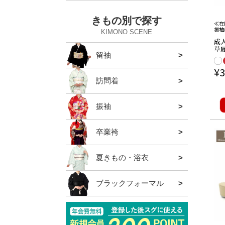
きもの別で探す
≪在
振袖
KIMONO SCENE
成
草
留袖
全ての
草履バ
袋帯
草履
バッグ
帯締め
髪飾り
半衿
フリ
皮革
¥
3
訪問着
全ての
草履バ
袋帯
草履
バッグ
帯締め
髪飾り
半衿・
振袖
全ての
草履バ
袋帯
草履
バッグ
帯締め
帯揚げ
半衿
重ね衿
ショー
髪飾り
卒業袴
全ての
草履バ
袴単品
袴帯
半衿
重ね衿
髪飾り
バッグ
夏きもの・浴衣
全ての
下駄
夏の帯
浴衣
夏きも
夏の草
夏の和
夏の肌
夏の半
夏の帯
夏の帯
髪飾り
夏のバ
夏の暑
バッグ
ブラックフォーマル
全ての
ル