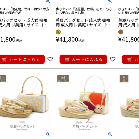
やすい「優花緒」仕様。初めての方
歩きやすい「優花緒」仕様。初めての方
歩きやすい「
安心の履き心地
にも安心の履き心地
にも安心の履
履バッグセット 成人式 振袖
草履バッグセット 成人式 振袖
草履バッグ
成人用 世美庵 Lサイズ ゴー
用 成人用 世美庵 Lサイズ ゴー
用 成人用 
 金 青 ブルー 花七宝 振袖用
ルド シャンパンゴールド 黒 花
ココアブラウ
 3枚芯 優花緒 日本製
紋 帯地 3枚芯 優花緒 日本製
合 西陣織 
1,800
¥
41,800
¥
41,80
すみ 日本
税込
税込