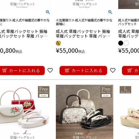
和装小物
インナー
品
物
根付
足袋カバー
さ対策商品
ッズ
・帯飾り
庫限り≫ 成人式や結婚式の華やかな
≪在庫限り≫ 成人式や結婚式の華やかな
成人式や結婚
帯締め
に
振袖に
バッグセット
人式 草履バックセット 振袖
成人式 草履バックセット 振袖
成人式 草
履バッグセット 草履 バッグ
草履バッグセット 草履 バッグ
草履バッグ
帯揚げ
ー L ゴールド ベージュゴー
世美庵 4サイズ展開 S M L LLサ
世美庵 優花
 金 雪輪 菊華紋 絹 西陣織
イズ ゴールド 金 白 朱赤 華紋
ト ブラック
0,800
¥
55,000
¥
55,00
文織物 2枚芯
花文 振袖用帯地 3枚芯 日本製
イル 帯地 
税込
税込
半衿・重ね衿
半衿
半衿
半衿
衿
きもの
バッグ
バッグ
用バッグ/巾着
アル用バッグ
ッグ
ッグ
バッグ
ッグ
お宮参り商品
用
用
り用小物
七五三商品
物
髪飾り
し
・Uピン
プ
ド髪飾り