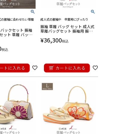
式の振袖に合わせたい草履
成人式の振袖や 卒業袴にぴったり
振袖 草履 バッグ セット 成人式
履バックセット 振袖
草履バッグセット 振袖用 振り
セット 草履 バッグ
袖 フリーサイズ Lサイズ 赤 銀
¥
36,300
緒 フリー L ホワイ
茶 緑 合成皮革 ベロア 日本製
税込
 白 黒 牡丹 クロコダ
0
4枚芯 厚底 日本製
税込