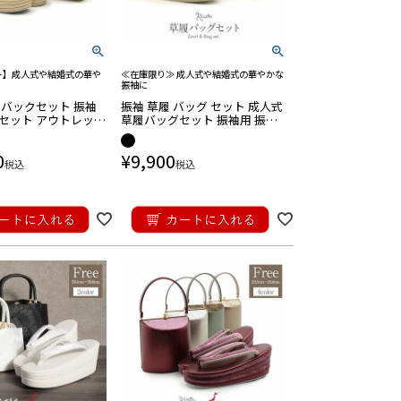
ト】成人式や結婚式の華や
≪在庫限り≫ 成人式や結婚式の華やかな
振袖に
履バックセット 振袖
振袖 草履 バッグ セット 成人式
セット アウトレット
草履バッグセット 振袖用 振り
 紗織 LLサイズ ゴー
袖 S 小さいサイズ ゴールド 金
3枚芯 日本製
黒 白 帯地 エナメル 草履バッグ
0
¥
9,900
税込
税込