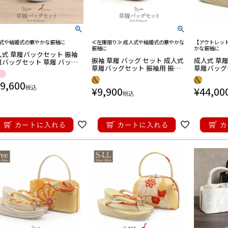
式や結婚式の華やかな振袖に
≪在庫限り≫ 成人式や結婚式の華やかな
【アウトレッ
振袖に
かな振袖に
人式 草履バックセット 振袖
振袖 草履 バッグ セット 成人式
成人式 草
履バッグセット 草履 バッグ
草履バッグセット 振袖用 振り
草履バッグ
ー L 全2色 モーヴピンク シ
袖 S 小さい ゴールド 金 青 白 帯
草履 バッグ
バー エナメル ベロア ベルベ
9,600
地 桜 エナメル 草履バッグ
ルド 帯地 
 厚底 3枚芯 日本製
税込
¥
9,900
¥
44,00
税込
訪問着用
袴用
ールタイプ
レット
訪問着用
袴用
アル用
ールタイプ
帯
前博多織