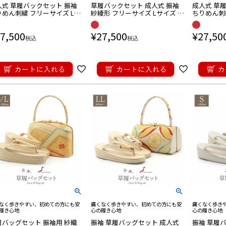
人式 草履バックセット 振袖
草履バックセット 成人式 振袖
成人式 草
ク セット バック草履 成人式草履バ
バック セット バック草履 成人式草履バ
バック セット
ック
ック
りめん刺繍 フリーサイズ Lサ
紗綾形 フリーサイズ Lサイズ が
ちりめん刺
ズ がま口
ま口 厚底
イズ 赤 白
7,500
¥
27,500
¥
27,50
税込
税込
なく歩きやすい、初めての方にも安
痛くなく歩きやすい、初めての方にも安
痛くなく歩き
履き心地
心の履き心地
心の履き心地
履バッグセット 振袖用 紗織
振袖 草履バッグセット 成人式
振袖 草履