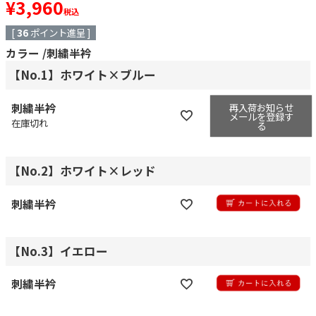
¥
3,960
税込
[
36
ポイント進呈 ]
カラー
刺繍半衿
【No.1】ホワイト×ブルー
再入荷お知らせ
刺繍半衿
メールを登録す
在庫切れ
る
【No.2】ホワイト×レッド
刺繍半衿
【No.3】イエロー
刺繍半衿