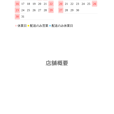
店舗概要
- STORE OVERVIEW -
こだわりきもの専門店キステ
0568-44-2250
【住所】〒486-0912 愛知県春日井市高山町1-8-4
【営業】10:00～17:00 (電話対応11：00～14：00)
【定休】毎週土・日曜