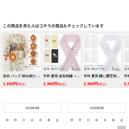
この商品を見た人はコチラの商品もチェックしています
浴衣 バッグ 斜め掛け かご巾着 浴衣 バッグ レディース 和柄 黒かご 茶かご 浴衣バッグ 浴衣バック かごバック カゴ 籠 巾着 ベトナムバッグ
半衿 夏用 金魚刺繍 ＜全5色／金魚＞ 日本製 ポリエステル100％
半衿 夏用 鱗に露芝刺繍 ＜全5色／鱗に露芝＞ 日本製 ポリエステル100％
2,860円
3,960円
3,960円
3,
(税込)
(税込)
(税込)
2026年8月
2026年9月
日
月
火
水
木
金
土
日
月
火
水
木
金
土