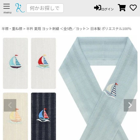
ペー
ログイン
ジト
ップ
へ
半襟・重ね襟
半衿 夏用 ヨット刺繍 ＜全5色／ヨット＞ 日本製 ポリエステル100％