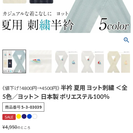
半衿 夏用 ヨット刺繍 ＜全
《値下げ！4800円→4500円》
5色／ヨット＞ 日本製 ポリエステル100％
商品番号
5-3-03039
SALE
¥
4,950
のところ