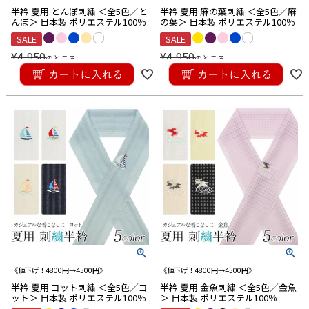
こだわり条件
半衿 夏用 とんぼ刺繍 ＜全5色／と
半衿 夏用 麻の葉刺繍 ＜全5色／麻
んぼ＞ 日本製 ポリエステル100％
の葉＞ 日本製 ポリエステル100％
■注目ワード
SALE
SALE
セール
価格改定
¥
4,950
¥
4,950
のところ
のところ
¥
3,960
¥
3,960
■合わせる着物から探す
税込
税込
黒留袖・色留袖
訪問着
付け下げ
色無地・江戸小紋
振袖
卒業袴
普段着きもの
ゆかた
夏着物
喪服
■カラーから探す
■
Red
■
Wine
■
Orange
■
Yellow
■
Green
■
Khaki
■
Blue
■
Navy
■
Purple
■
Pink
■
Beige
■
Gray
■
Brown
■
Gold
■
Silver
■
White
■Black
■草履のサイズから探す
《値下げ！4800円→4500円》
《値下げ！4800円→4500円》
Sサイズ（-23.0cm）
Mサイズ（22.5cm-24.0cm）
半衿 夏用 ヨット刺繍 ＜全5色／ヨ
半衿 夏用 金魚刺繍 ＜全5色／金魚
Lサイズ（23.5cm-25.0cm）
ット＞ 日本製 ポリエステル100％
＞ 日本製 ポリエステル100％
LLサイズ（24.5cm-）