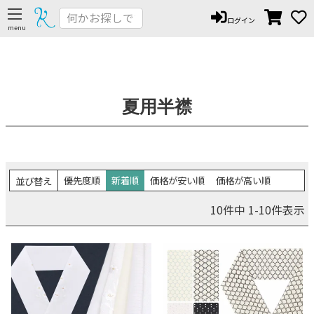
ログイン
夏用半襟
優先度順
新着順
価格が安い順
価格が高い順
並び替え
10
件中
1
-
10
件表示