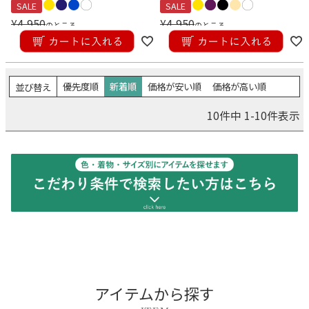
SALE
SALE
¥
4,950
¥
4,950
のところ
のところ
在庫なし商品
¥
3,960
¥
3,960
税込
税込
在庫なし商品を表示しない
優先度順
新着順
価格が安い順
価格が高い順
並び替え
価格
10
件中
1
-
10
件表示
〜
検索
アイテムから探す