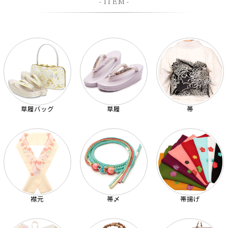
- ITEM -
草履バッグ
草履
帯
襟元
帯〆
帯揚げ