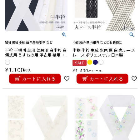
留袖 振袖 小紋 紬 色無地 御召 など
小紋 紬 色無地 御召 などのお着物に
半衿 半襟 礼装用 普段用 白半衿 白
半襟 半衿 生成 水色 黒 白 丸レース
儀式用 うすもの用 単衣用 袷用 花
レース ポリエステル 日本製
刺繍 塩瀬絽 楊柳 ちりめん 縮緬 塩
SALE
瀬 メール便対応可
¥
1,100
¥
1,430
税込
のところ
¥
1,353
税込