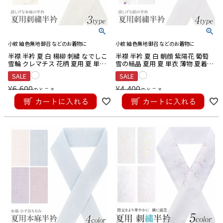
小紋 紬 色無地 御召 などのお着物に
小紋 紬 色無地 御召 などのお着物に
半襟 半衿 夏 白 楊柳 刺繍 なでしこ
半襟 半衿 夏 白 朝顔 紫陽花 葡萄
雪輪 クレマチス 花柄 夏用 夏 単衣
雪の結晶 夏用 夏 単衣 薄物 夏着物
薄物 夏着物 彩小径 本麻 麻 日本製
彩小径 ポリエステル 日本製
SALE
SALE
¥
6,600
¥
4,400
のところ
のところ
¥
6,380
¥
3,960
税込
税込