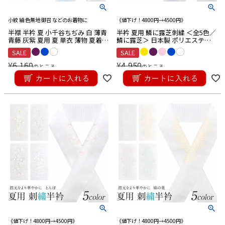
小紋 紬 色無地 御召 などのお着物に
《値下げ！4800円→4500円》
半襟 半衿 夏 小千谷ちぢみ 白 薄青
半衿 夏用 鱗に露芝刺繍 ＜全5色／
青藤 灰紫 夏用 夏 単衣 薄物 夏着物
鱗に露芝＞ 日本製 ポリエステル
小千谷縮 ちぢみ 日本製
100％
SALE
SALE
¥
6,160
¥
4,950
のところ
のところ
¥
5,830
¥
3,960
税込
税込
キーワード
《値下げ！4800円→4500円》
《値下げ！4800円→4500円》