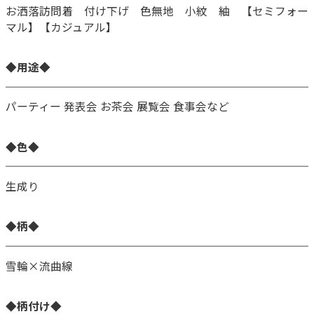
お洒落訪問着 付け下げ 色無地 小紋 紬 【セミフォー
マル】【カジュアル】
◆用途◆
パーティー 発表会 お茶会 展覧会 食事会など
◆色◆
生成り
◆柄◆
雪輪×流曲線
◆柄付け◆