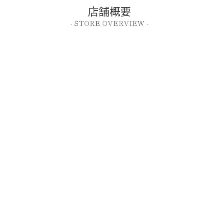
店舗概要
- STORE OVERVIEW -
こだわりきもの専門店キステ
0568-44-2250
【住所】〒486-0912 愛知県春日井市高山町1-8-4
【営業】10:00～17:00 (電話対応11：00～14：00)
【定休】毎週土・日曜
※電話でのお問い合わせは電話対応時間帯にお願いいたします。
※メールでのお問い合わせは24時間受け付けておりますが、
返信は営業日の上記時間帯に対応となります。
初めての方へ
ご利用ガイド
会社概要
支払い方法
送料・発送
返品・交換