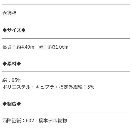
六通柄
◆サイズ◆
長さ：約4.40m 幅：約31.0cm
◆素材◆
絹：95％
ポリエステル・キュプラ・指定外繊維：5％
◆製造◆
西陣証紙：602 橋本テル織物