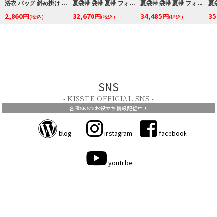
浴衣 バッグ 斜め掛け かご巾着 浴衣 バッグ レディース 和柄 黒かご 茶かご 浴衣バッグ 浴衣バック かごバック カゴ 籠 巾着 ベトナムバッグ
夏袋帯 袋帯 夏帯 フォーマル 夏留袖 夏訪問着 薄ピンク 白 市松 八重桜 絽 京都イシハラ織物 西陣織 仕立て上がり 新品 未使用 正絹
夏袋帯 袋帯 夏帯 フォーマル 礼装 夏訪問着 アイボリー 薄小豆 縞 萩 絽 京都イシハラ織物 西陣織 仕立て上がり 新品
2,860円
32,670円
34,485円
35
(税込)
(税込)
(税込)
SNS
- KISSTE OFFICIAL SNS -
各種SNSでお役立ち情報配信中！
blog
instagram
facebook
youtube