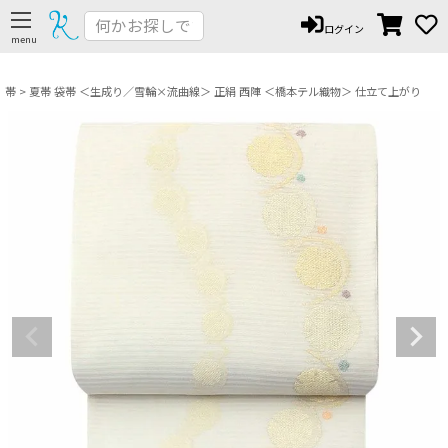
ペー
ログイン
ジト
ップ
へ
帯
夏帯 袋帯 ＜生成り／雪輪×流曲線＞ 正絹 西陣 ＜橋本テル織物＞ 仕立て上がり