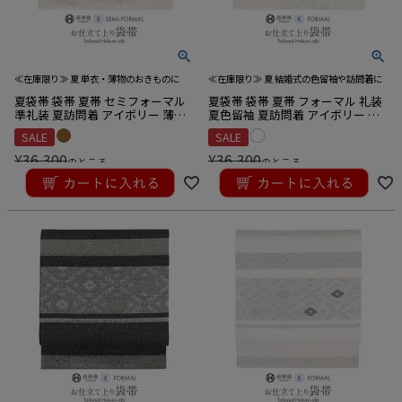
≪在庫限り≫ 夏 単衣・薄物のおきものに
≪在庫限り≫ 夏 結婚式の色留袖や訪問着に
夏袋帯 袋帯 夏帯 セミフォーマル
夏袋帯 袋帯 夏帯 フォーマル 礼装
準礼装 夏訪問着 アイボリー 薄小
夏色留袖 夏訪問着 アイボリー 薄
豆 縞 萩 京都イシハラ織物 西陣織
緑 縞 アヤメ かきつばた 京都イシ
SALE
SALE
絽 仕立て上がり 新品 未使用 正絹
ハラ織物 西陣織 仕立て上がり 新
品 未使用 正絹
¥
36,300
¥
36,300
のところ
のところ
¥
34,485
¥
34,485
税込
税込