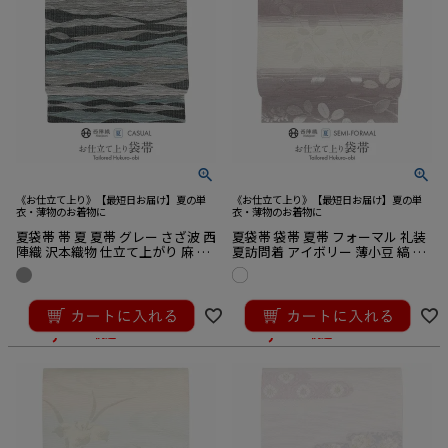
《お仕立て上り》【最短日お届け】夏の単
《お仕立て上り》【最短日お届け】夏の単
衣・薄物のお着物に
衣・薄物のお着物に
夏袋帯 帯 夏 夏帯 グレー さざ波 西
夏袋帯 袋帯 夏帯 フォーマル 礼装
陣織 沢本織物 仕立て上がり 麻 絹
夏訪問着 アイボリー 薄小豆 縞 萩
袋帯
絽 京都イシハラ織物 西陣織 仕立
て上がり 新品
¥
44,000
¥
44,000
のところ
のところ
¥
41,800
¥
34,485
税込
税込