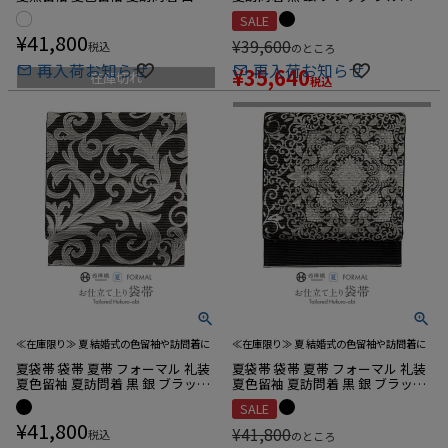
ホワイト シルバー アラベスク 絹
葡萄 絹 絽 佐々木織物 西陣織 仕立
SALE
絽 佐々木織物 西陣織 仕立て上が
て上がり 新品
¥
41,800
り 新品
¥
39,600
税込
のところ
再入荷お知らせ
再入荷お知らせ
¥
35,640
在庫切れ
税込
在庫切れ
≪在庫限り≫ 夏 結婚式の色留袖や訪問着に
≪在庫限り≫ 夏 結婚式の色留袖や訪問着に
夏袋帯 袋帯 夏帯 フォーマル 礼装
夏袋帯 袋帯 夏帯 フォーマル 礼装
夏色留袖 夏訪問着 黒 銀 ブラック
夏色留袖 夏訪問着 黒 銀 ブラック
シルバー 唐草 絹 絽 佐々木織物 西
シルバー アラベスク 絹 絽 佐々木
SALE
陣織 仕立て上がり 新品
織物 西陣織 仕立て上がり 新品
¥
41,800
¥
41,800
税込
のところ