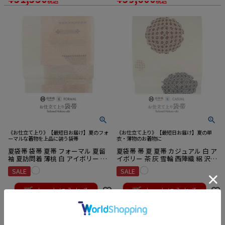
税込
税込
《お仕立て上り》【最短日お届け】夏のフォ
《お仕立て上り》【最短日お届け】夏の単
ーマルな着物を上品に装う袋帯
衣・薄物のお着物に
夏袋帯 袋帯 夏帯 フォーマル 夏留
夏袋帯 帯 夏 夏帯 カジュアル 白 ア
袖 夏訪問着 薄桃 白 アイボリー 吉
イボリー 茶 灰 雪輪 西陣織 絽 沢本
祥紋 絽 沢本織物 西陣織 仕立て上
織物 仕立て上がり 正絹 袋帯 未使
SALE
SALE
がり 新品 未使用 正絹
用 新品 初夏 晩夏 盛夏
¥
36,300
¥
41,800
のところ
のところ
¥
32,670
¥
37,620
税込
税込