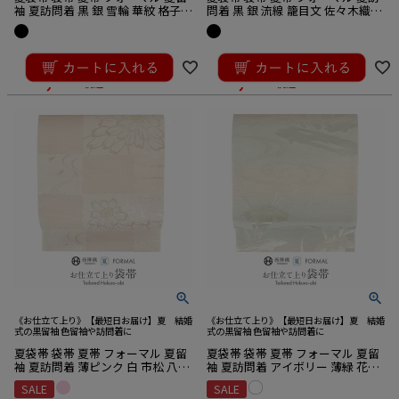
袖 夏訪問着 黒 銀 雪輪 華紋 格子
問着 黒 銀 流線 籠目文 佐々木織物
絽 佐々木織物 西陣織 仕立て上が
仕立て上がり 新品 未使用 正絹
り 新品 未使用 正絹
¥
38,500
¥
36,300
のところ
のところ
¥
34,650
¥
34,485
税込
税込
《お仕立て上り》【最短日お届け】夏 結婚
《お仕立て上り》【最短日お届け】夏 結婚
式の黒留袖 色留袖や訪問着に
式の黒留袖 色留袖や訪問着に
夏袋帯 袋帯 夏帯 フォーマル 夏留
夏袋帯 袋帯 夏帯 フォーマル 夏留
袖 夏訪問着 薄ピンク 白 市松 八重
袖 夏訪問着 アイボリー 薄緑 花菖
桜 絽 京都イシハラ織物 西陣織 仕
蒲 流水 絽 京都イシハラ織物 西陣
SALE
SALE
立て上がり 新品 未使用 正絹
織 仕立て上がり 新品 未使用 正絹