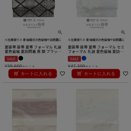
≪在庫限り≫ 夏 結婚式の色留袖や訪問着に
≪在庫限り≫ 夏 結婚式の色留袖や訪問着に
夏袋帯 袋帯 夏帯 フォーマル 礼装
夏袋帯 袋帯 夏帯 フォーマル セミ
夏色留袖 夏訪問着 黒 銀 ブラック
フォーマル 礼装 夏色留袖 夏訪問
シルバー 菱華紋 絹 絽 佐々木織物
着 水色 菊 菊尽くし リーフ 丸勇 西
SALE
SALE
西陣織 仕立て上がり 新品
陣織 仕立て上がり 新品
¥
39,600
¥
47,300
のところ
のところ
¥
35,640
¥
42,570
税込
税込