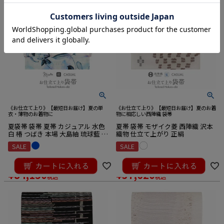
《お仕立て上り》【最短日お届け】夏の単
《お仕立て上り》【最短日お届け】夏のお着
衣・薄物のお着物に
物に相応しい西陣織 袋帯
夏袋帯 袋帯 夏帯 カジュアル 水色
夏帯 袋帯 モザイク菱 西陣織 沢本
白 椿 つばき 本場 大島紬 琉球藍 古
織物 仕立て上がり 正絹
代染色 壽紬工房 縞大島 純絹織物
SALE
SALE
仕立て上がり 新品
¥
93,500
¥
41,800
のところ
のところ
¥
84,150
¥
37,620
税込
税込