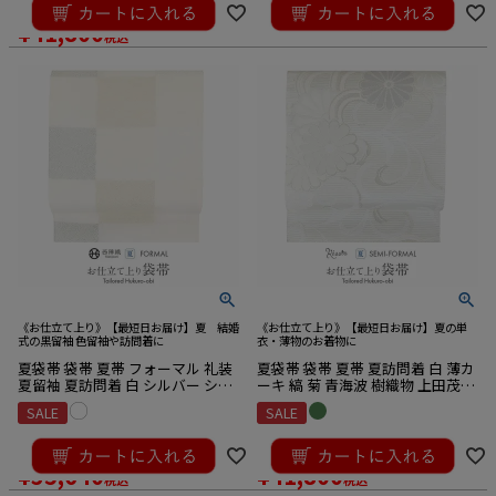
¥
41,800
税込
《お仕立て上り》【最短日お届け】夏 結婚
《お仕立て上り》【最短日お届け】夏の単
式の黒留袖 色留袖や訪問着に
衣・薄物のお着物に
夏袋帯 袋帯 夏帯 フォーマル 礼装
夏袋帯 袋帯 夏帯 夏訪問着 白 薄カ
夏留袖 夏訪問着 白 シルバー シャ
ーキ 縞 菊 青海波 樹織物 上田茂樹
ンパンベージュ 市松 七宝 華紋 華
仕立て上がり 新品
SALE
SALE
翔苑 藤本仁 西陣織 仕立て上がり
新品
¥
39,600
¥
44,000
のところ
のところ
¥
35,640
¥
41,800
税込
税込