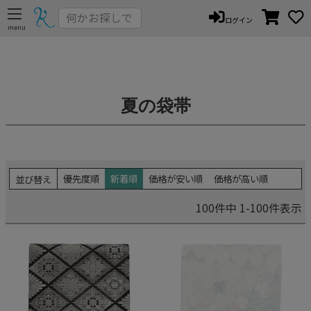
ログイン
夏の袋帯
優先度順
新着順
価格が安い順
価格が高い順
並び替え
100
件中
1
-
100
件表示