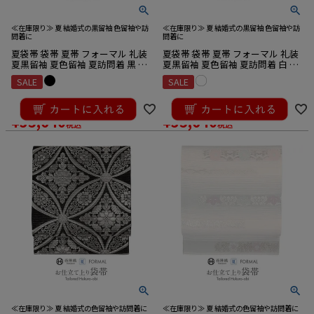
≪在庫限り≫ 夏 結婚式の黒留袖 色留袖や訪
≪在庫限り≫ 夏 結婚式の黒留袖 色留袖や訪
問着に
問着に
夏袋帯 袋帯 夏帯 フォーマル 礼装
夏袋帯 袋帯 夏帯 フォーマル 礼装
夏黒留袖 夏色留袖 夏訪問着 黒 銀
夏黒留袖 夏色留袖 夏訪問着 白 銀
ブラック シルバー 縞 菱 華紋 華翔
薄藤色 ホワイト シルバー 縞 菱 華
SALE
SALE
苑 藤本仁 西陣織 仕立て上がり 未
紋 華翔苑 藤本仁 西陣織 仕立て上
使用 正絹
がり 未使用 正絹
¥
39,600
¥
39,600
のところ
のところ
¥
35,640
¥
35,640
税込
税込
≪在庫限り≫ 夏 結婚式の色留袖や訪問着に
≪在庫限り≫ 夏 結婚式の色留袖や訪問着に