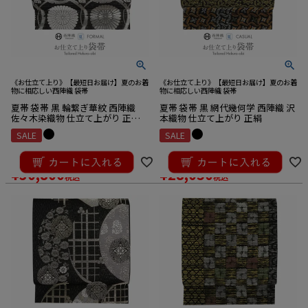
《お仕立て上り》【最短日お届け】夏のお着
《お仕立て上り》【最短日お届け】夏のお着
物に相応しい西陣織 袋帯
物に相応しい西陣織 袋帯
夏帯 袋帯 黒 輪繋ぎ華紋 西陣織
夏帯 袋帯 黒 網代幾何学 西陣織 沢
佐々木染織物 仕立て上がり 正絹
本織物 仕立て上がり 正絹
日本製
SALE
SALE
¥
33,000
¥
33,000
のところ
のところ
¥
30,800
¥
28,050
税込
税込