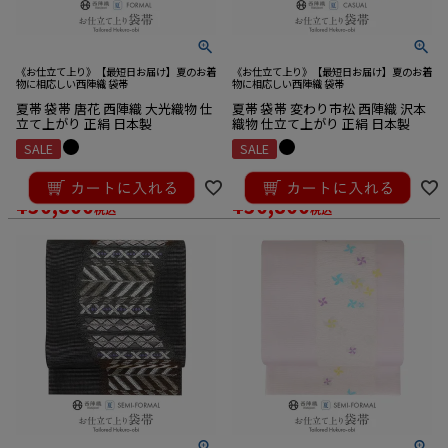
《お仕立て上り》【最短日お届け】夏のお着
《お仕立て上り》【最短日お届け】夏のお着
物に相応しい西陣織 袋帯
物に相応しい西陣織 袋帯
夏帯 袋帯 唐花 西陣織 大光織物 仕
夏帯 袋帯 変わり市松 西陣織 沢本
立て上がり 正絹 日本製
織物 仕立て上がり 正絹 日本製
SALE
SALE
¥
36,300
¥
36,300
のところ
のところ
¥
30,800
¥
30,800
税込
税込