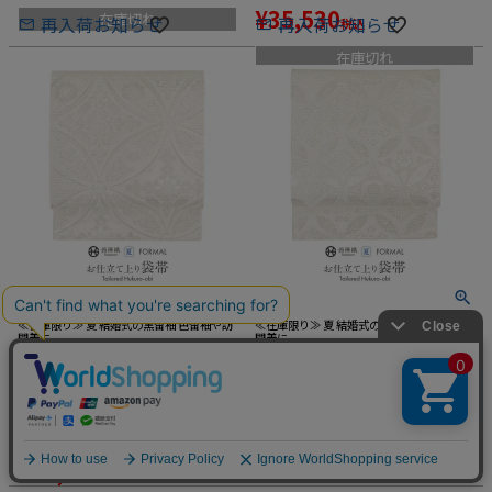
¥
35,530
在庫切れ
再入荷お知らせ
再入荷お知らせ
税込
在庫切れ
≪在庫限り≫ 夏 結婚式の黒留袖 色留袖や訪
≪在庫限り≫ 夏 結婚式の黒留袖 色留袖や訪
問着に
問着に
夏袋帯 袋帯 夏帯 フォーマル 礼装
夏袋帯 袋帯 夏帯 フォーマル 礼装
夏黒留袖 夏色留袖 夏訪問着 白 銀
夏黒留袖 夏色留袖 夏訪問着 白 銀
ホワイト シルバー 七宝 華紋 絹 絽
ホワイト シルバー 七宝 華紋 絹 絽
SALE
佐々木織物 西陣織 仕立て上がり
佐々木織物 西陣織 仕立て上がり
¥
41,800
新品
新品
¥
41,800
税込
のところ
再入荷お知らせ
再入荷お知らせ
¥
35,530
在庫切れ
税込