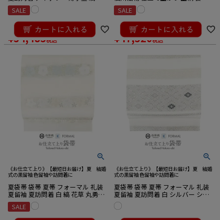
芝 絽 京都イシハラ織物 西陣織 仕
未使用 新品
SALE
SALE
立て上がり 新品
¥
44,000
¥
52,800
のところ
のところ
¥
34,485
¥
47,520
税込
税込
《お仕立て上り》【最短日お届け】夏 結婚
《お仕立て上り》【最短日お届け】夏 結婚
式の黒留袖 色留袖や訪問着に
式の黒留袖 色留袖や訪問着に
夏袋帯 袋帯 夏帯 フォーマル 礼装
夏袋帯 袋帯 夏帯 フォーマル 礼装
夏留袖 夏訪問着 白 縞 花草 丸勇織
夏留袖 夏訪問着 白 シルバー シャ
物 西陣織 仕立て上がり 新品
ンパンベージュ 薄紫 縞 菱 華紋 華
SALE
翔苑 藤本仁 西陣織 仕立て上がり
¥
39,600
新品
¥
44,000
税込
のところ