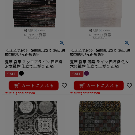
《お仕立て上り》【最短日お届け】夏のお着
《お仕立て上り》【最短日お届け】夏のお着
物に相応しい西陣織 袋帯
物に相応しい西陣織 袋帯
夏帯 袋帯 スクエアライン 西陣織
夏帯 袋帯 薄紫 ライン 西陣織 佐々
沢本織物 仕立て上がり 正絹
木染織物 仕立て上がり 正絹
SALE
SALE
¥
41,800
¥
33,000
のところ
のところ
¥
37,620
¥
28,050
税込
税込