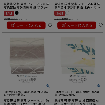
夏袋帯 袋帯 夏帯 フォーマル 礼装
夏袋帯 袋帯 夏帯 フォーマル 礼装
夏色留袖 夏訪問着 黒 銀 ブラック
夏色留袖 夏訪問着 白 水色 ホワイ
シルバー 七宝 華紋 絹 絽 佐々木織
ト ブルー 縞 花草 絹 絽 佐々木織物
SALE
SALE
物 西陣織 仕立て上がり 新品
西陣織 仕立て上がり 新品
¥
39,600
¥
39,600
のところ
のところ
¥
35,640
¥
35,640
税込
税込
《お仕立て上り》【最短日お届け】夏の単
《お仕立て上り》【最短日お届け】夏の単
衣・薄物のお着物に
衣・薄物のお着物に
夏袋帯 袋帯 夏帯 フォーマル 礼装
夏袋帯 帯 夏 夏帯 白 蛍 西陣織 有
夏訪問着 アイボリー 薄小豆 縞 露
栖川織物 仕立て上がり 正絹 袋帯