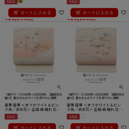
SALE
SALE
¥
33,000
¥
27,500
のところ
のところ
¥
28,050
¥
26,180
税込
税込
《値下げ！27500円→25000円》【最短日お
《値下げ！27500円→25000円》【最短日お
届け】夏のきものライフを涼やかに満喫☆
届け】夏のきものライフを涼やかに満喫☆
夏用絽綴れ袋帯
夏用絽綴れ袋帯
夏帯 袋帯 ＜オフホワイト＆ピン
夏帯 袋帯 ＜オフホワイト＆ピン
ク系／流水花＞ 正絹 絽 綴れ 仕立
ク系／流水花＞ 正絹 絽 綴れ 仕立
て上がり
て上がり
SALE
SALE
¥
27,500
¥
27,500
のところ
のところ