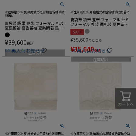
≪在庫限り≫ 夏 結婚式の黒留袖 色留袖や訪
≪在庫限り≫ 夏 結婚式の色留袖や訪問着に
問着に
夏袋帯 袋帯 夏帯 フォーマル セミ
夏袋帯 袋帯 夏帯 フォーマル 礼装
フォーマル 礼装 準礼装 夏色留袖
夏黒留袖 夏色留袖 夏訪問着 黒 銀
夏訪問着 杢グレー 灰 菱 華紋 華翔
SALE
ブラック シルバー 市松 七宝 華紋
苑 藤本仁 西陣織 仕立て上がり 未
華翔苑 藤本仁 西陣織 仕立て上が
使用 正絹
¥
39,600
¥
39,600
のところ
り 未使用 正絹
税込
¥
35,640
再入荷お知らせ
再入荷お知らせ
税込
在庫切れ
在庫切れ
カートへ
≪在庫限り≫ 夏 結婚式の色留袖や訪問着に
≪在庫限り≫ 夏 結婚式の黒留袖 色留袖や訪