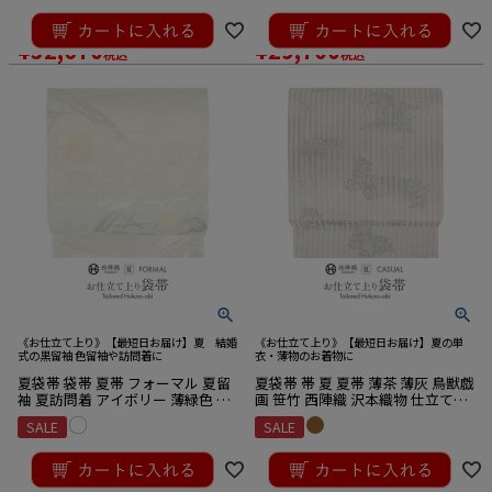
¥
36,300
¥
33,000
のところ
のところ
¥
32,670
¥
29,700
税込
税込
《お仕立て上り》【最短日お届け】夏 結婚
《お仕立て上り》【最短日お届け】夏の単
式の黒留袖 色留袖や訪問着に
衣・薄物のお着物に
夏袋帯 袋帯 夏帯 フォーマル 夏留
夏袋帯 帯 夏 夏帯 薄茶 薄灰 鳥獣戯
袖 夏訪問着 アイボリー 薄緑色 蔓
画 笹竹 西陣織 沢本織物 仕立て上
草 流水 絽 京都イシハラ織物 西陣
がり 正絹 袋帯 未使用 新品 初夏 晩
SALE
SALE
織 仕立て上がり 新品 未使用 正絹
夏 盛夏
¥
33,000
¥
44,000
のところ
のところ
¥
31,350
¥
39,600