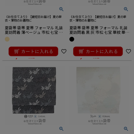
《お仕立て上り》【最短日お届け】夏の単
《お仕立て上り》【最短日お届け】夏の単
衣・薄物のお着物に
衣・薄物のお着物に
夏袋帯 袋帯 夏帯 フォーマル 礼装
夏袋帯 袋帯 夏帯 フォーマル 礼装
夏訪問着 薄ベージュ 市松 七宝 華
夏訪問着 黒 灰 市松 七宝 華紋 華翔
紋 華翔苑 藤本仁織物 西陣織 仕立
苑 藤本仁織物 西陣織 仕立て上が
て上がり 新品
り 新品
¥
39,600
¥
39,600
のところ
のところ
¥
35,640
¥
35,640
税込
税込