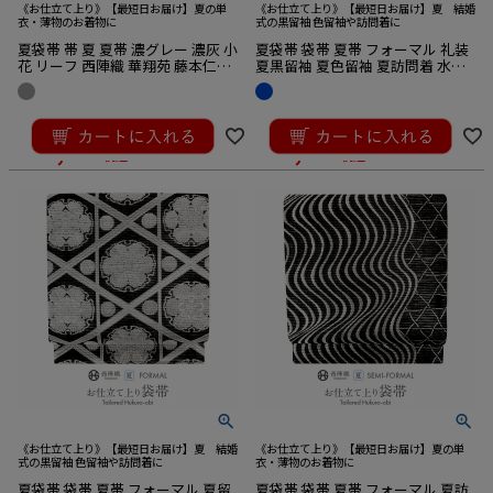
《お仕立て上り》【最短日お届け】夏の単
《お仕立て上り》【最短日お届け】夏 結婚
衣・薄物のお着物に
式の黒留袖 色留袖や訪問着に
夏袋帯 帯 夏 夏帯 濃グレー 濃灰 小
夏袋帯 袋帯 夏帯 フォーマル 礼装
花 リーフ 西陣織 華翔苑 藤本仁織
夏黒留袖 夏色留袖 夏訪問着 水色
物 仕立て上がり 正絹 袋帯 未使用
白 菊 梅 絽 樹織物 上田茂樹 仕立て
新品
上がり 新品
¥
39,600
¥
44,000
のところ
のところ
¥
35,640
¥
41,800
税込
税込
《お仕立て上り》【最短日お届け】夏 結婚
《お仕立て上り》【最短日お届け】夏の単
式の黒留袖 色留袖や訪問着に
衣・薄物のお着物に
夏袋帯 袋帯 夏帯 フォーマル 夏留
夏袋帯 袋帯 夏帯 フォーマル 夏訪