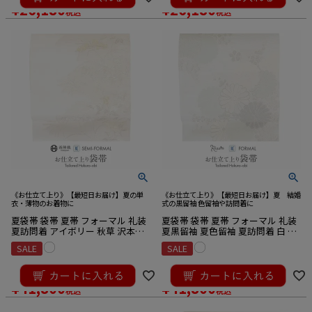
¥
26,180
¥
26,180
税込
税込
《お仕立て上り》【最短日お届け】夏の単
《お仕立て上り》【最短日お届け】夏 結婚
衣・薄物のお着物に
式の黒留袖 色留袖や訪問着に
夏袋帯 袋帯 夏帯 フォーマル 礼装
夏袋帯 袋帯 夏帯 フォーマル 礼装
夏訪問着 アイボリー 秋草 沢本織
夏黒留袖 夏色留袖 夏訪問着 白 菊
物 西陣織 仕立て上がり 新品
梅 絽 樹織物 上田茂樹 仕立て上が
SALE
SALE
り 新品
¥
44,000
¥
44,000
のところ
のところ
¥
41,800
¥
41,800
税込
税込