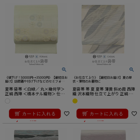
《値下げ！50000円→35000円》【最短日お
《お仕立て上り》【最短日お届け】夏の単
届け】訪問着や付け下げなどのセミフォーマ
衣・薄物のお着物に
ルやカジュアルスタイルに
夏帯 袋帯 ＜白緑／ 丸×幾何学＞
夏袋帯 帯 夏 夏帯 薄黄 斜め霞 西陣
正絹 西陣 ＜橋本テル織物＞ 仕立
織 沢本織物 仕立て上がり 正絹 袋
て上がり
帯
¥
38,500
¥
44,000
のところ
のところ
¥
34,650
¥
41,800
税込
税込