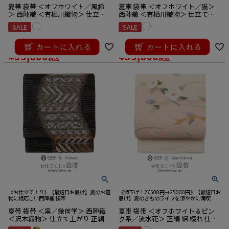
夏帯 袋帯 ＜オフホワイト／風鈴
夏帯 袋帯 ＜オフホワイト／猫＞
＞ 西陣織 ＜有栖川織物＞ 仕立て
西陣織 ＜有栖川織物＞ 仕立て上
上がり 正絹
がり 正絹
SALE
SALE
¥
41,800
¥
41,800
のところ
のところ
¥
39,600
¥
39,600
税込
税込
《お仕立て上り》【最短日お届け】夏のお着
《値下げ！27500円→25000円》【最短日お
物に相応しい西陣織 袋帯
届け】夏のきものライフを涼やかに満喫☆
夏用絽綴れ袋帯
夏帯 袋帯 ＜黒／幾何学＞ 西陣織
夏帯 袋帯 ＜オフホワイト＆ピン
＜沢木織物＞ 仕立て上がり 正絹
ク系／流水花＞ 正絹 絽 綴れ 仕立
て上がり