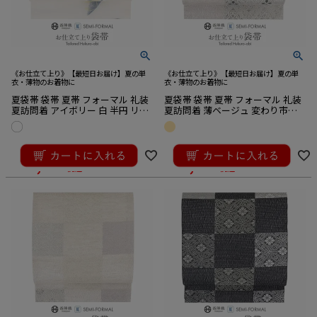
《お仕立て上り》【最短日お届け】夏の単
《お仕立て上り》【最短日お届け】夏の単
衣・薄物のお着物に
衣・薄物のお着物に
夏袋帯 袋帯 夏帯 フォーマル 礼装
夏袋帯 袋帯 夏帯 フォーマル 礼装
夏訪問着 アイボリー 白 半円 リー
夏訪問着 薄ベージュ 変わり市松
フ 有栖川織物 西陣織 仕立て上が
菱 華紋 華翔苑 藤本仁織物 西陣織
り 新品
仕立て上がり 新品
¥
52,800
¥
39,600
のところ
のところ
¥
47,520
¥
35,640
税込
税込