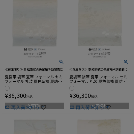
≪在庫限り≫ 夏 結婚式の色留袖や訪問着に
≪在庫限り≫ 夏 結婚式の色留袖や訪問着に
夏袋帯 袋帯 夏帯 フォーマル セミ
夏袋帯 袋帯 夏帯 フォーマル セミ
フォーマル 礼装 夏色留袖 夏訪問
フォーマル 礼装 夏色留袖 夏訪問
着 アイボリー 水色 縞 萩 京都イシ
着 アイボリー 薄緑 縞 萩 京都イシ
ハラ織物 西陣織 絽 仕立て上がり
ハラ織物 西陣織 絽 仕立て上がり
¥
36,300
¥
36,300
新品 未使用 正絹
新品 未使用 正絹
税込
税込
在庫切れ
在庫切れ
再入荷お知らせ
再入荷お知らせ