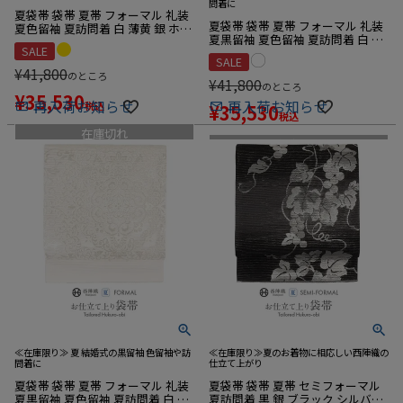
問着に
夏袋帯 袋帯 夏帯 フォーマル 礼装
夏袋帯 袋帯 夏帯 フォーマル 礼装
夏色留袖 夏訪問着 白 薄黄 銀 ホワ
夏黒留袖 夏色留袖 夏訪問着 白 銀
イト クリーム シルバー 四花菱 菊
SALE
ホワイト シルバー 亀甲 華紋 絹 絽
絹 絽 佐々木織物 西陣織 仕立て上
SALE
佐々木織物 西陣織 仕立て上がり
がり 新品
¥
41,800
のところ
新品
¥
41,800
のところ
¥
35,530
再入荷お知らせ
再入荷お知らせ
税込
¥
35,530
税込
在庫切れ
在庫切れ
≪在庫限り≫ 夏 結婚式の黒留袖 色留袖や訪
≪在庫限り≫夏のお着物に相応しい西陣織の
問着に
仕立て上がり
夏袋帯 袋帯 夏帯 フォーマル 礼装
夏袋帯 袋帯 夏帯 セミフォーマル
夏黒留袖 夏色留袖 夏訪問着 白 銀
夏訪問着 黒 銀 ブラック シルバー