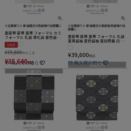
≪在庫限り≫ 夏 結婚式の色留袖や訪問着に
≪在庫限り≫ 夏 結婚式の黒留袖 色留袖や訪
問着に
夏袋帯 袋帯 夏帯 フォーマル セミ
夏袋帯 袋帯 夏帯 フォーマル 礼装
フォーマル 礼装 準礼装 夏色留袖
夏黒留袖 夏色留袖 夏訪問着 白 銀
夏訪問着 白 銀 水色 青 変わり市松
SALE
薄紫 変わり市松 菱 華紋 華翔苑 藤
菱 華紋 華翔苑 藤本仁 西陣織 仕立
本仁 西陣織 仕立て上がり 未使用
て上がり 未使用 正絹
¥
39,600
のところ
¥
39,600
正絹
税込
¥
35,640
再入荷お知らせ
再入荷お知らせ
税込
在庫切れ
在庫切れ