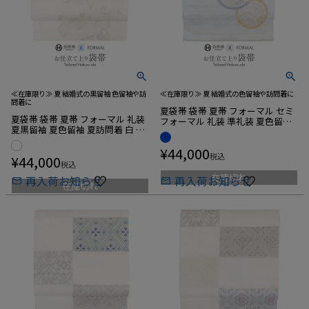
≪在庫限り≫ 夏 結婚式の黒留袖 色留袖や訪
≪在庫限り≫ 夏 結婚式の色留袖や訪問着に
問着に
夏袋帯 袋帯 夏帯 フォーマル セミ
夏袋帯 袋帯 夏帯 フォーマル 礼装
フォーマル 礼装 準礼装 夏色留袖
夏黒留袖 夏色留袖 夏訪問着 白 銀
夏訪問着 水色 丸紋 吉祥 沢本織物
ホワイト シルバー 蔓花 沢本織物
西陣織 仕立て上がり 新品 未使用
西陣織 仕立て上がり 新品 未使用
¥
44,000
正絹
税込
¥
44,000
正絹
税込
在庫切れ
再入荷お知らせ
再入荷お知らせ
在庫切れ