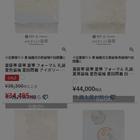
≪在庫限り≫ 夏 結婚式の色留袖や訪問着に
≪在庫限り≫ 夏 結婚式の黒留袖 色留袖や訪
問着に
夏袋帯 袋帯 夏帯 フォーマル 礼装
夏袋帯 袋帯 夏帯 フォーマル 礼装
夏色留袖 夏訪問着 アイボリー 水
夏黒留袖 夏色留袖 夏訪問着 白 金
色 流水 京都イシハラ織物 西陣織
SALE
ホワイト ゴールド 南天 沢本織物
絽 仕立て上がり 新品 未使用 正絹
西陣織 仕立て上がり 新品 未使用
¥
36,300
のところ
¥
44,000
正絹
税込
¥
34,485
再入荷お知らせ
再入荷お知らせ
税込
在庫切れ
在庫切れ