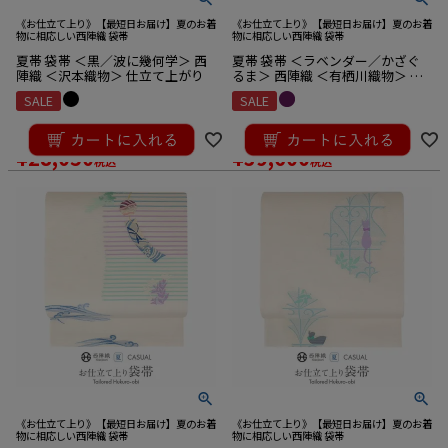
《お仕立て上り》【最短日お届け】夏のお着
《お仕立て上り》【最短日お届け】夏のお着
物に相応しい西陣織 袋帯
物に相応しい西陣織 袋帯
夏帯 袋帯 ＜黒／波に幾何学＞ 西
夏帯 袋帯 ＜ラベンダー／かざぐ
陣織 ＜沢本織物＞ 仕立て上がり
るま＞ 西陣織 ＜有栖川織物＞ 仕
立て上がり 正絹
SALE
SALE
¥
33,000
¥
41,800
のところ
のところ
¥
28,050
¥
39,600
税込
税込
《お仕立て上り》【最短日お届け】夏のお着
《お仕立て上り》【最短日お届け】夏のお着
物に相応しい西陣織 袋帯
物に相応しい西陣織 袋帯