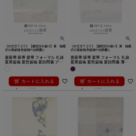
《お仕立て上り》【最短日お届け】夏 結婚
《お仕立て上り》【最短日お届け】夏 結婚
式の黒留袖 色留袖や訪問着に
式の黒留袖 色留袖や訪問着に
夏袋帯 袋帯 夏帯 フォーマル 礼装
夏袋帯 袋帯 夏帯 フォーマル 礼装
夏黒留袖 夏色留袖 夏訪問着 アイ
夏黒留袖 夏色留袖 夏訪問着 薄紫
ボリー 水色 菖蒲 絽 京都イシハラ
雲取り 華紋 絽 京都イシハラ 西陣
西陣織 仕立て上がり 新品
織 仕立て上がり 新品
¥
36,300
¥
38,500
のところ
のところ
¥
34,485
¥
34,650
税込
税込