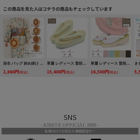
この商品を見た人はコチラの商品もチェックしています
浴衣 バッグ 斜め掛け かご巾着 浴衣 バッグ レディース 和柄 黒かご 茶かご 浴衣バッグ 浴衣バック かごバック カゴ 籠 巾着 ベトナムバッグ
草履 レディース 普段用 カジュアル草履 彩小径 フリー L ミント グリーン パステル 幾何学 合皮 1枚芯 日本製
草履 レディース 普段用 カジュアル草履 お洒落草履 花まめ フリー L ピンク 黄緑 水色 ベージュ 黒 くすみ ニュアンス 5色 エナメル 1枚芯 日本製
2,860円
15,400円
16,500円
5,
(税込)
(税込)
(税込)
SNS
- KISSTE OFFICIAL SNS -
各種SNSでお役立ち情報配信中！