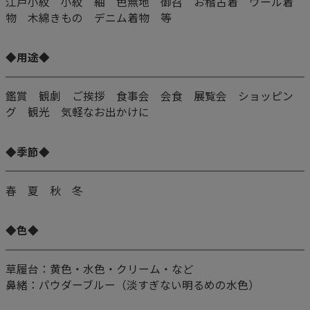
江戸小紋 小紋 紬 色無地 御召 お稽古着 ウール着
物 木綿きもの デニム着物 等
◆用途◆
鑑賞 観劇 ご挨拶 食事会 会食 展覧会 ショッピン
グ 観光 気軽なお出かけに
◆季節◆
春 夏 秋 冬
◆色◆
草履台：黄色・水色・クリーム・など
鼻緒：パウダーブルー（淡すぎない明るめの水色）