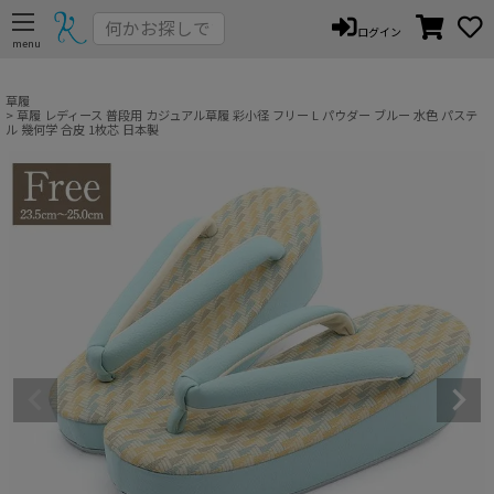
ペー
ログイン
ジト
ップ
へ
草履
草履 レディース 普段用 カジュアル草履 彩小径 フリー L パウダー ブルー 水色 パステ
ル 幾何学 合皮 1枚芯 日本製