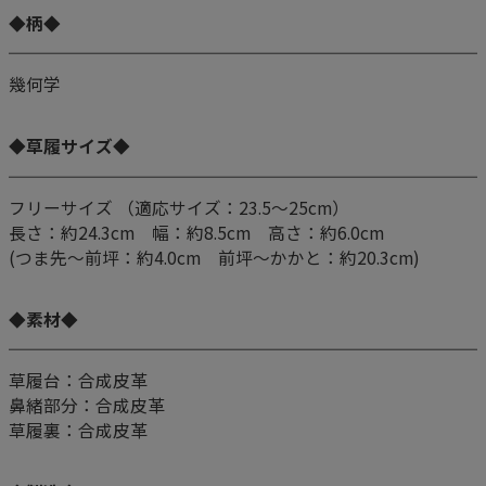
◆柄◆
幾何学
◆草履サイズ◆
フリーサイズ （適応サイズ：23.5～25cm）
長さ：約24.3cm 幅：約8.5cm 高さ：約6.0cm
(つま先～前坪：約4.0cm 前坪～かかと：約20.3cm)
◆素材◆
草履台：合成皮革
鼻緒部分：合成皮革
草履裏：合成皮革