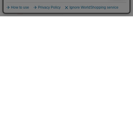
店舗概要
- STORE OVERVIEW -
こだわりきもの専門店キステ
0568-44-2250
【住所】〒486-0912 愛知県春日井市高山町1-8-4
【営業】10:00～17:00 (電話対応11：00～14：00)
【定休】毎週土・日曜
※電話でのお問い合わせは電話対応時間帯にお願いいたします。