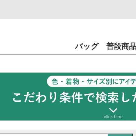
色無地・江戸小紋
振袖
卒業袴
普段着きもの
ゆかた
夏着物
喪服
■カラーから探す
■
Red
■
Wine
■
Orange
■
Yellow
■
Green
■
Khaki
■
Blue
■
Navy
■
Purple
■
Pink
■
Beige
■
Gray
■
Brown
■
Gold
■
Silver
バッグ 普段商
■
White
■Black
■草履のサイズから探す
Sサイズ（-23.0cm）
Mサイズ（22.5cm-24.0cm）
Lサイズ（23.5cm-25.0cm）
LLサイズ（24.5cm-）
検索