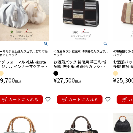
ーマルから上品カジュアルまで 可愛
≪在庫限り≫ 華三彩 博多織のカジュアル
≪在庫限り≫ 
品あるバッグ
バッグ
バッグ
グ フォーマル 礼装 Kisste
お洒落バッグ 普段用 華三彩 博
お洒落バッグ
リジナル インナーマグネット
多織 博多 絹 黒 藤色 カラシ 茶
多織 博多 
ルバーグレー シャンパンベー
献上柄 日本製 トート おしゃれ
ズブラウン 
ュ 日本製
伝統工芸品 カジュアル用
唐花 日本
9,700
¥
27,500
¥
25,30
税込
税込