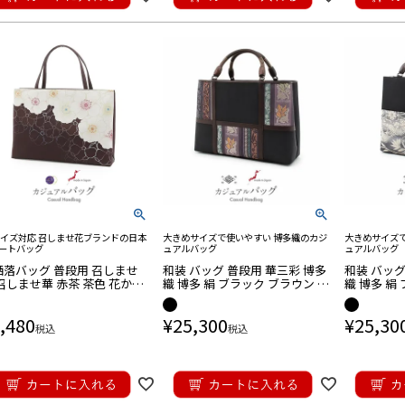
和装小物
インナー
品
物
根付
足袋カバー
さ対策商品
ッズ
・帯飾り
帯締め
帯揚げ
半衿・重ね衿
半衿
半衿
半衿
衿
きもの
サイズ対応 召しませ花ブランドの日本
大きめサイズで使いやすい 博多織のカジ
大きめサイズ
バッグ
バッグ
用バッグ/巾着
アル用バッグ
ッグ
ッグ
バッグ
ッグ
ートバッグ
ュアルバッグ
ュアルバッグ
洒落バッグ 普段用 召しませ
和装 バッグ 普段用 華三彩 博多
和装 バッグ
召しませ華 赤茶 茶色 花かご
織 博多 絹 ブラック ブラウン 灰
織 博多 絹
お宮参り商品
用
用
り用小物
ネモネ 日本製 トート バッグ
紫 兎 唐花 献上柄 日本製 伝統工
ボリー 唐花
の 鞄 カバン A4
芸品 カジュアル用
カジュアル
,480
¥
25,300
¥
25,30
税込
税込
七五三商品
物
髪飾り
し
・Uピン
プ
ド髪飾り