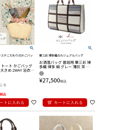
キステこだわりのかごバッ
華三彩 博多織のカジュアルバッグ
お洒落バッグ 普段用 華三彩 博
 トート かごバッグ
多織 博多 絹 グレー 薄灰 茶 献
大きめ 2WAY 浴衣
上柄 日本製 トート 伝統工芸品
兼用 浴衣で持つバッ
カジュアル
¥
27,500
も使える レディース
税込
ころ
税込