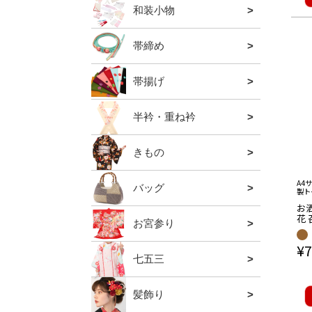
和装小物
全ての
肌着・
補正用
襦袢
着付小
帯留・
足袋・
夏の暑
防寒グ
羽織紐
帯締め
全ての
礼装用
振袖用
普段用
夏用
帯揚げ
全ての
礼装用
振袖用
普段用
夏用
半衿・重ね衿
全ての
礼装用
振袖用
普段用
夏用半
重ね衿
きもの
全ての
色無地
小紋
A4
バッグ
全ての
礼装用
振袖・袴
カジュ
夏用バ
利休バ
山葡萄
胡桃バ
製ト
お
花 
お宮参り
全ての
男の子
女の子
お宮参
ア
きも
¥
7
七五三
全ての
三歳用
五歳用
七歳用
関連小
髪飾り
全ての
かんざ
コーム
クリッ
ブラン