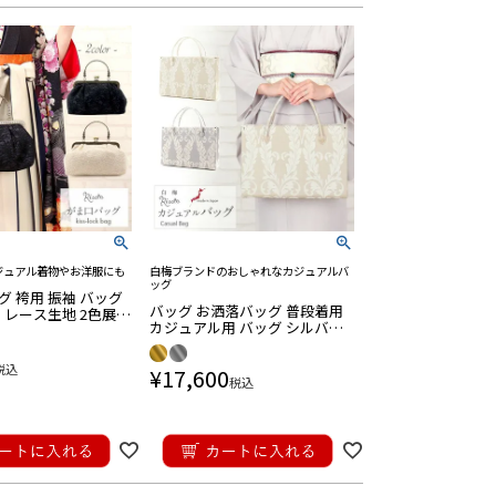
ジュアル着物やお洋服にも
白梅ブランドのおしゃれなカジュアルバ
ッグ
 袴用 振袖 バッグ
バッグ お洒落バッグ 普段着用
 レース生地 2色展開
カジュアル用 バッグ シルバー
ブラック 白 黒 レー
グレー ゴールドベージュ ダマ
スク リーフ ボタニカル 全2色
税込
¥
17,600
日本製
税込