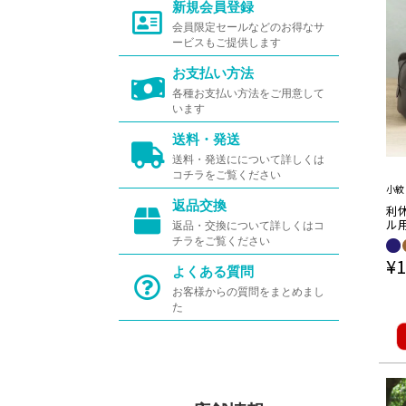
新規会員登録
会員限定セールなどのお得なサ
ービスもご提供します
お支払い方法
各種お支払い方法をご用意して
います
送料・発送
送料・発送にについて詳しくは
コチラをご覧ください
小紋
返品交換
利
ル用
返品・交換について詳しくはコ
イビ
チラをご覧ください
華園
¥
1
紋 
よくある質問
お客様からの質問をまとめまし
た