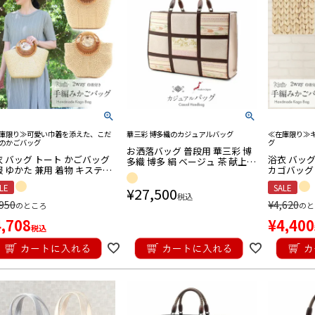
庫限り≫可愛い巾着を添えた、こだ
華三彩 博多織のカジュアルバッグ
≪在庫限り≫
のかごバッグ
グ
お洒落バッグ 普段用 華三彩 博
衣 バッグ トート かごバッグ
浴衣 バッグ
多織 博多 絹 ベージュ 茶 献上柄
 ゆかた 兼用 着物 キステオ
カゴバッグ 
日本製 トート 伝統工芸品 カジ
ジナル ヒヤシンス 天然素材
着物 洋服 
ュアル
LE
SALE
¥
27,500
トナム製
グ 浴衣で
税込
単品
,950
¥
4,620
のところ
のと
4,708
¥
4,400
税込