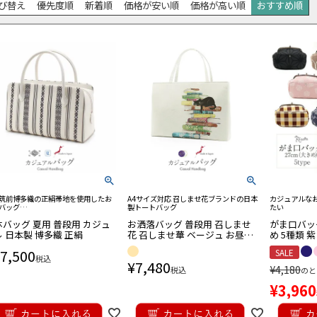
び替え
優先度順
新着順
価格が安い順
価格が高い順
おすすめ順
筑前博多織の正絹帯地を使用したお
A4サイズ対応 召しませ花ブランドの日本
カジュアルな
バッグ
製トートバッグ
たい
訪問着用
袴用
ールタイプ
レット
休バッグ 夏用 普段用 カジュ
お洒落バッグ 普段用 召しませ
がま口バッグ
 日本製 博多織 正絹
花 召しませ華 ベージュ お昼寝
め 5種類 紫
ネコ 日本製 トート バッグ きも
ェック 輪つ
7,500
SALE
の 鞄 カバン A4
ッグ
訪問着用
袴用
アル用
ールタイプ
税込
¥
7,480
¥
4,180
税込
のと
¥
3,960
帯
前博多織