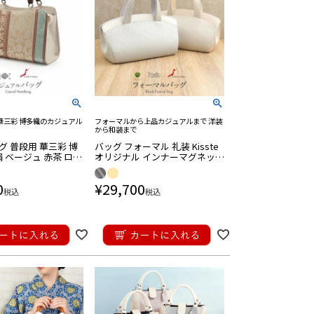
華三彩 博多織のカジュアル
フォーマルから上品カジュアルまで 洋装
から和装まで
 普段用 華三彩 博
バッグ フォーマル 礼装 Kisste
絹 ベージュ 赤茶 ロー
オリジナル インナーマグネット
緑 茶 縞 アラベスク
シルバーグレー ゴールドベージ
製
ュ 日本製
0
¥
29,700
税込
税込