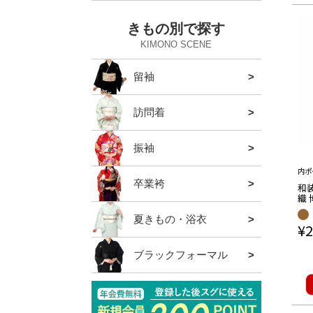
きもの別で探す
KIMONO SCENE
留袖
全ての
草履バ
袋帯
草履
バッグ
帯締め
髪飾り
半衿
訪問着
全ての
草履バ
袋帯
草履
バッグ
帯締め
髪飾り
半衿・
振袖
全ての
草履バ
袋帯
草履
バッグ
帯締め
帯揚げ
半衿
重ね衿
ショー
髪飾り
内ポ
卒業袴
全ての
草履バ
袴単品
袴帯
半衿
重ね衿
髪飾り
バッグ
和装
織 
日
用 
夏きもの・浴衣
全ての
下駄
夏の帯
浴衣
夏きも
夏の草
夏の和
夏の肌
夏の半
夏の帯
夏の帯
髪飾り
夏のバ
夏の暑
¥
2
バッグ
ブラックフォーマル
全ての
ル