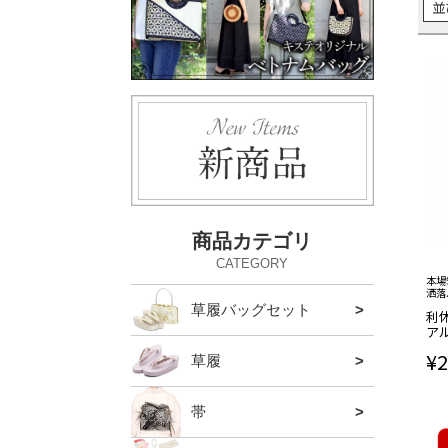
並
商品カテゴリ
CATEGORY
本場
洒落
草履バッグセット
留袖・
振袖・
ハイヒ
アウト
利
アル
¥
2
草履
留袖・
振袖・
カジュ
ハイヒ
帯
袋帯
名古屋
京袋帯
半巾帯
本場筑
夏の帯