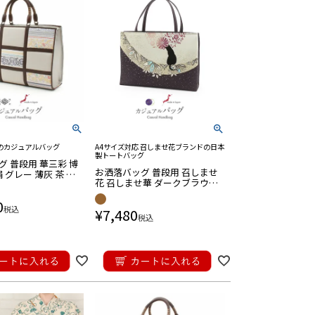
のカジュアルバッグ
A4サイズ対応 召しませ花ブランドの日本
製トートバッグ
 普段用 華三彩 博
お洒落バッグ 普段用 召しませ
絹 グレー 薄灰 茶 献
花 召しませ華 ダークブラウン
 日本製 トート 伝統
ベージュ こげ茶 生成り お月見
0
ネコ 猫 日本製 トート バッグ き
税込
¥
7,480
もの 鞄 カバン A4
税込