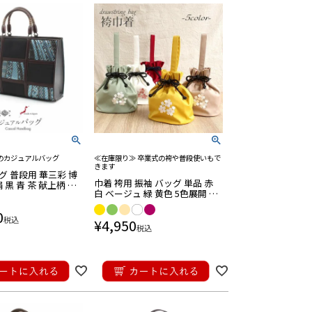
のカジュアルバッグ
≪在庫限り≫ 卒業式の袴や普段使いもで
きます
 普段用 華三彩 博
巾着 袴用 振袖 バッグ 単品 赤
 黒 青 茶 献上柄 日
白 ベージュ 緑 黄色 5色展開 桜
 伝統工芸品 カジュ
柄 くすみカラー メール便対応
0
可
税込
¥
4,950
税込