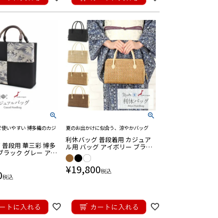
で使いやすい 博多織のカジ
夏のお出かけに似合う、涼やかバッグ
利休バッグ 普段着用 カジュア
 普段用 華三彩 博多
ル用 バッグ アイボリー ブラッ
 ブラック グレー アイ
ク キャメル ブラウン 生成り 黒
 日本製 伝統工芸品
薄茶 茶 全4色 日本製
¥
19,800
用
税込
0
税込