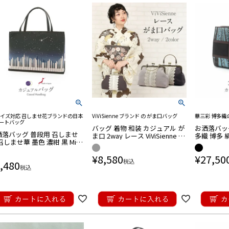
サイズ対応 召しませ花ブランドの日本
ViViSienne ブランド の がま口バッグ
華三彩 博多織
ートバッグ
バッグ 着物 和装 カジュアル が
お洒落バッグ
洒落バッグ 普段用 召しませ
ま口 2way レース ViViSienne ブ
多織 博多 絹
召しませ華 墨色 濃紺 黒 Mid
ランド レディース
本製 トート
ue Piano ピアノ 日本製 トー
アル
¥
8,580
¥
27,50
バッグ きもの 鞄 カバン A4
税込
,480
税込