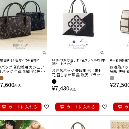
 紬 色無地 御召 などのお着物に
A4サイズ対応 召しませ花ブランドの日本
華三彩 博多織
製トートバッグ
休バッグ 普段着用 カジュア
お洒落バッグ
お洒落バッグ 普段用 召しませ
 バッグ 牛革 刺繍 全2色 ネ
多織 博多 
花 召しませ華 黒 淡灰 ブラック
ー ブラウン 紺 茶 花唐草 百
上柄 蔓唐草
ライトグレー モノトーン 七宝
 お茶席 茶会 利休 色無地 小
工芸品
7,600
¥
27,50
つなぎ 日本製 トート バッグ き
御召 紬
税込
¥
7,480
もの 鞄 カバン A4
税込