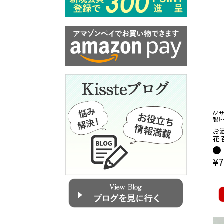
A4
製ト
お
花 
Bl
ト 
¥
7