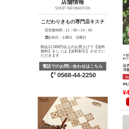
店舗情報
SHOP INFOMATION
こだわりきもの専門店キステ
営業時間：11：00～14：00
定休日：土曜日、日曜日
税込11,000円以上のお買上げで【送料
無料】もしくは【送料割引】させてい
≪在
ただきます
わり
浴
電話でのお問い合わせはこちら
洋服
リ
0568-44-2250
SA
ベ
¥
4
¥