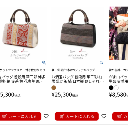
留袖用
ッグセット
・帯揚げ
訪問着用
ッグセット
・帯揚げ
重ね衿
振袖商品
ッグセット
・しごき
ル
ケットやファスナー付き仕切りあり
華三彩 紬生地のカジュアルバッグ
袴や振袖、カ
卒業袴商品
ッグセット
・巾着
 バッグ 普段用 華三彩 博多
お洒落バッグ 普段用 華三彩 紬
がま口バッグ
博多 絹 赤茶 黄 花唐草 鳳凰
黒 焦げ茶 縞 日本製 おしゃれ ブ
単品 街着用
本製 伝統工芸品 カジュアル
ラック ブラウン 小紋 紬着物用
アイボリー 
小紋 紬 色無地 御召
ス
夏物商品
の
履
雑貨
着
衿
揚
締め
ッグ・巾着・かご
さ対策商品
5,300
¥
25,300
¥
8,580
税込
税込
ブラックフォーマ