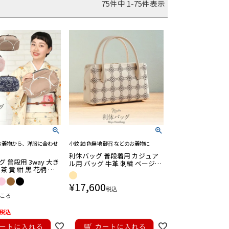
75
件中
1
-
75
件表示
お着物から、洋服に合わせ
小紋 紬 色無地 御召 などのお着物に
利休バッグ 普段着用 カジュア
 普段用 3way 大き
ル用 バッグ 牛革 刺繍 ベージュ
 茶 黄 紺 黒 花柄 チ
小花 丸紋 百華園 お茶席 茶会 利
なぎ 唐花 麻の葉 バ
休 色無地 小紋
¥
17,600
税込
ころ
税込