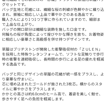
グセットです。
バッグ生地と花緒には、繊細な桜の刺繍が色鮮やかに織り込
まれ、振袖に相応しい上品で華やかさのある逸品です。
職人さんにより1つ1つ丁寧に作られていますので、細部ま
で上品な仕上がり。
バッグの開口部分は繊細な装飾を施した口金です。
何輪もの桜が角度によって煌びやかな輝きを放ち、お着物姿
に相応しい豪華さと高級感を併せ持つデザインです。
草履はブリヂストンが開発した衝撃吸収材の「ＺＵLＥＮ」
を採用した特殊ウレタンフォームで、ソフトな足触りで歩行
時の衝撃を連続吸収し、長時間の歩行による足の疲れを軽減
する逸品です。
バッグと同じデザインの草履の花緒が統一感をプラスし、よ
り豪華な佇まいに。
芯に埋め込まれたゴールドが施された3枚芯。横からのスタ
イルに華やかさをプラスします。
かかとの高さは約6.0cmのヒール高で、着姿を美しく魅せ、
歩きやすく足への負担を軽減します。