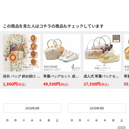
この商品を見た人はコチラの商品もチェックしています
浴衣 バッグ 斜め掛け かご巾着 浴衣 バッグ レディース 和柄 黒かご 茶かご 浴衣バッグ 浴衣バック かごバック カゴ 籠 巾着 ベトナムバッグ
草履バッグセット 成人式 振袖用 ＜紗織＞ Sサイズ Mサイズ Lサイズ LLサイズ 日本製 正絹帯地 ＜2色展開／菊に七宝花菱＞
成人式 草履バックセット エナメル 厚底 3枚芯 日本製 Sサイズ フリーサイズ Lサイズ LLサイズ
2,860円
49,500円
27,500円
55
(税込)
(税込)
(税込)
2026年8月
2026年9月
日
月
火
水
木
金
土
日
月
火
水
木
金
土