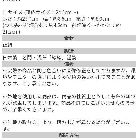
LLサイズ (適応サイズ：24.5cm～)
長さ：約25.7cm 幅：約8.5cm 高さ：約6.0cm
(つま先～前坪含む：約4.5cm 前坪除く～かかと：約
21.2cm)
素材
正絹
製造
日本製 名門・浅草「紗織」謹製
備考
※実際の商品と同じ色合いに画像修正をしておりますが、環
境やモニターの違いにより多少色の違いが出て来ることがあ
ります、ご了承ください。
※帯地を使用した商品は、商品の性質上どうしても糸のほつ
れが発生してしまいます。商品不良ではございませんので予
めご了承くださいませ。
※生地の取り方により、柄の出方が異なる場合がございま
す。
配送方法