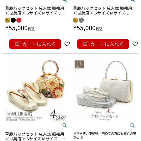
草履バッグセット 成人式 振袖用
草履バッグセット 成人式 振袖用
＜世美庵＞ Sサイズ Mサイズ Lサ
＜世美庵＞ Sサイズ Mサイズ Lサ
イズ LLサイズ 日本製 正絹 ＜3色
イズ LLサイズ 西陣袋帯地使用 3枚
展開／七宝菊＞
芯＜ゴールド・シルバー／菊華紋
¥
55,000
¥
55,000
＞
税込
税込
草履バッグセット 成人式 振袖用
歩きやすい優花緒、初めての方にも安心の履
き心地
＜世美庵＞ Sサイズ Mサイズ Lサ