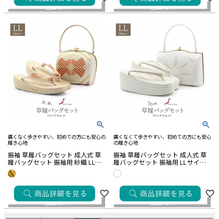
■合わせる着物から探す
在庫切れ
在庫切れ
黒留袖・色留袖
訪問着
付け下げ
色無地・江戸小紋
振袖
卒業袴
普段着きもの
ゆかた
夏着物
喪服
■カラーから探す
■
Red
■
Wine
■
Orange
■
Yellow
■
Green
■
Khaki
■
Blue
■
Navy
■
Purple
■
Pink
■
Beige
■
Gray
■
Brown
■
Gold
■
Silver
■
White
■Black
■草履のサイズから探す
痛くなく歩きやすい、初めての方にも安心の
痛くなくて歩きやすい、初めての方にも安心
Sサイズ（-23.0cm）
Mサイズ（22.5cm-24.0cm）
履き心地
の履き心地
Lサイズ（23.5cm-25.0cm）
振袖 草履バッグセット 成人式 草
振袖 草履バッグセット 成人式 草
履バッグセット 振袖用 紗織 LLサ
履バッグセット 振袖用 LLサイズ
LLサイズ（24.5cm-）
イズ 大きい 白 金 西陣織 正絹帯地
大きい 白 ホワイト シルバー 花紋
松丸 吉祥紋 2の3枚芯 日本製 パー
松葉 帯地 エナメル 4枚芯 ハイヒ
¥
33,000
¥
33,000
ルトーン加工
ール 厚底 日本製
在庫なし商品
税込
税込
在庫切れ
在庫切れ
在庫なし商品を表示しない