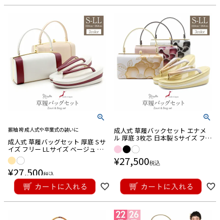
振袖 袴 成人式や卒業式の装いに
成人式 草履バックセット エナメ
ル 厚底 3枚芯 日本製 Sサイズ フリ
成人式 草履バッグセット 厚底 Sサ
ーサイズ Lサイズ LLサイズ
イズ フリー LLサイズ ベージュ ホ
ワイト プラム バイカラー 2色使い
¥
27,500
税込
ハイヒール
¥
27,500
税込