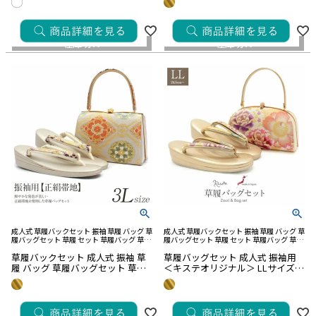
緒 正絹帯地 2枚芯
2枚芯
¥
33,000
¥
33,000
税込
税込
在庫切れ
在庫切れ
キーワード
成人式 草履バックセット 振袖 草履 バッグ 草
成人式 草履バックセット 振袖 草履 バッグ 草
履バッグセット 草履 セット 草履バッグ 草履
履バッグセット 草履 セット 草履バッグ 草履
こだわり条件
バック 草履 バッグ セット 草履 バック セッ
バック 草履 バッグ セット 草履 バック セッ
草履バックセット 成人式 振袖 草
草履バッグセット 成人式 振袖用
ト バック草履 成人式草履バック
ト バック草履 成人式草履バック
■注目ワード
履 バッグ 草履バッグセット 草履
＜キステオリジナル＞ LLサイズ
セット 3Lサイズ
日本製 正絹 帯地 ＜ゴールド／牡
丹＞
セール
価格改定
¥
29,700
¥
29,700
税込
税込