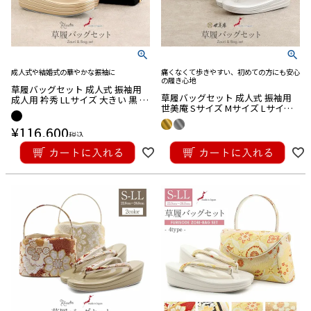
成人式や結婚式の華やかな振袖に
痛くなくて歩きやすい、初めての方にも安心
の履き心地
草履バッグセット 成人式 振袖用
草履バッグセット 成人式 振袖用
成人用 衿秀 LLサイズ 大きい 黒 金
世美庵 Sサイズ Mサイズ Lサイズ
松竹梅 金駒刺繍 正絹 ちりめん 牛
LLサイズ 万寿菊 桜 振袖帯地 3枚
革 3枚芯 特殊防汚加工 シルクガー
¥
116,600
芯 日本製
ド 日本製
税込
¥
49,500
税込