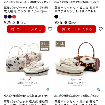
成人式の振袖にぴったりの草履バッグセット
成人式や結婚式の華やかな振袖にぴったり
草履バッグセット 成人式 振袖用
草履バッグセット 成人式 振袖用
成人用 黒 エンジ ネイビー ゴール
キステオリジナル Sサイズ Mサイ
ド エナメル 無地 ラメ 日本製 Sサ
ズ Lサイズ LLサイズ 黒 白 銀 アラ
イズ Lサイズ LLサイズ フリーサイ
ベスク 西陣織 4枚芯 ハイヒール
¥
25,300
¥
36,300
ズ
厚底
税込
税込
成人式や結婚式の華やかな振袖にぴったり
成人式や結婚式の華やかな振袖にぴったり
草履バッグセット 成人式 振袖用
草履バッグセット 成人式 振袖用
キステオリジナル Sサイズ Mサイ
キステオリジナル Sサイズ Mサイ