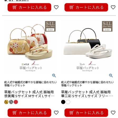
税込
¥
19,800
税込
成人式や結婚式の華やかな振袖に合わせたい
成人式や結婚式の華やかな振袖に合わせたい
草履バッグセット
草履バッグセット
草履バッグセット 成人式 振袖用
草履バッグセット 成人式 振袖用
世美庵 Sサイズ Mサイズ Lサイズ
華三彩 Sサイズ Lサイズ フリー LL
フリー LLサイズ 金 銀 赤 華紋 正
サイズ 黒 白 ラメ 桜 型押し加工 2
絹 3枚芯 優花緒 日本製
枚芯 優花緒 日本製
¥
55,000
¥
30,800
税込
税込