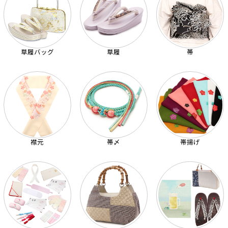
草履バッグ
草履
帯
襟元
帯〆
帯揚げ