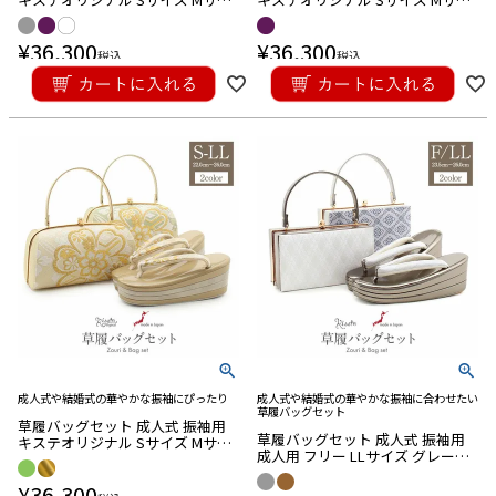
ズ Lサイズ LLサイズ 灰 白 紫 百合
ズ Lサイズ LLサイズ あずき 紫 椿
西陣織 帯地 合皮 4枚芯 ハイヒー
西陣織 エナメル 4枚芯 ハイヒール
¥
36,300
¥
36,300
ル 厚底
厚底
税込
税込
成人式や結婚式の華やかな振袖にぴったり
成人式や結婚式の華やかな振袖に合わせたい
草履バッグセット
草履バッグセット 成人式 振袖用
草履バッグセット 成人式 振袖用
キステオリジナル Sサイズ Mサイ
成人用 フリー LLサイズ グレージ
ズ Lサイズ LLサイズ 金 緑 華紋 帯
ュ メタリック アーガイル 花菱 帯
地 4枚芯 ハイヒール 厚底
¥
36,300
地 エナメル 3枚芯