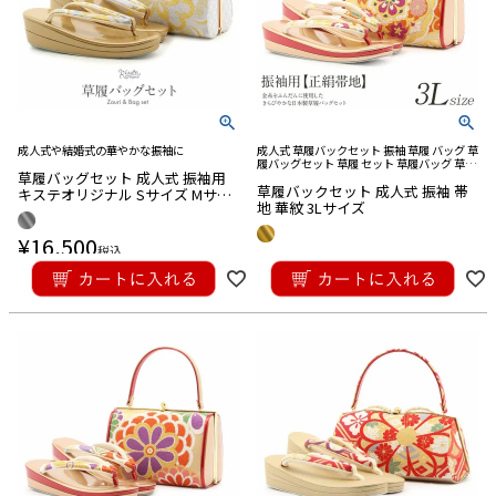
成人式や結婚式の華やかな振袖に
成人式 草履バックセット 振袖 草履 バッグ 草
履バッグセット 草履 セット 草履バッグ 草履
草履バッグセット 成人式 振袖用
バック 草履 バッグ セット 草履 バック セッ
草履バックセット 成人式 振袖 帯
ト バック草履 成人式草履バック
キステオリジナル Sサイズ Mサイ
地 華紋 3Lサイズ
ズ Lサイズ LLサイズ 花紋 金 シル
バー 銀 帯地 エナメル 2枚芯
¥
16,500
税込
¥
33,000
税込