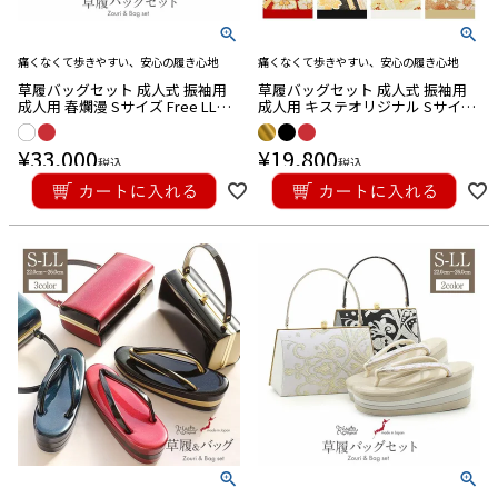
痛くなくて歩きやすい、安心の履き心地
痛くなくて歩きやすい、安心の履き心地
草履バッグセット 成人式 振袖用
草履バッグセット 成人式 振袖用
成人用 春爛漫 Sサイズ Free LLサ
成人用 キステオリジナル Sサイズ
イズ 3展開 ホワイト レッド 華紋
Free LLサイズ 花柄 牡丹 椿 織り生
織り生地 エナメル 2枚芯 日本製
地 エナメル 2枚芯 日本製
¥
33,000
¥
19,800
税込
税込