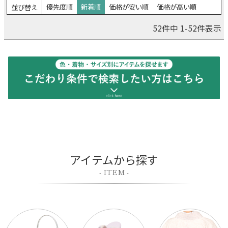
優先度順
新着順
価格が安い順
価格が高い順
並び替え
価格
52
件中
1
-
52
件表示
〜
検索
アイテムから探す
- ITEM -