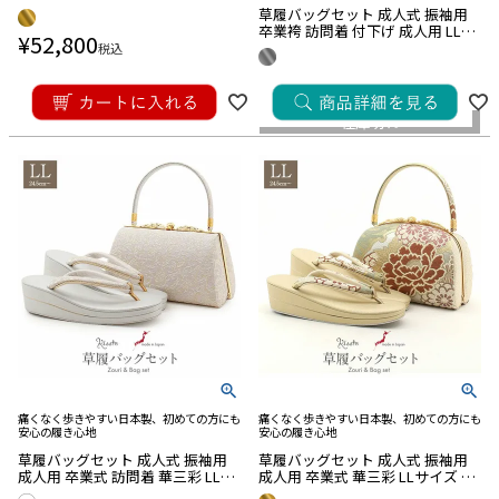
イズ LLサイズ 日本製 ＜ゴールド
草履バッグセット 成人式 振袖用
／吉祥紋＞ 日本製 正絹
卒業袴 訪問着 付下げ 成人用 LLサ
¥
52,800
イズ 銀 シルバー 白 ホワイト 華紋
税込
正絹帯地 2枚芯 優花緒
¥
29,700
税込
在庫切れ
痛くなく歩きやすい日本製、初めての方にも
痛くなく歩きやすい日本製、初めての方にも
安心の履き心地
安心の履き心地
草履バッグセット 成人式 振袖用
草履バッグセット 成人式 振袖用
成人用 卒業式 訪問着 華三彩 LLサ
成人用 卒業式 華三彩 LLサイズ 灰
イズ ホワイト シルバー 唐花 優花
黄緑 金 茶 牡丹 菊 優花緒 正絹帯地