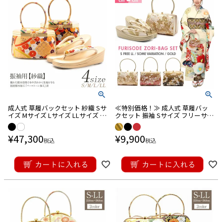
成人式 草履バックセット 紗織 Sサ
≪特別価格！≫ 成人式 草履バッ
イズ Mサイズ Lサイズ LLサイズ 華
クセット 振袖 Sサイズ フリーサイ
紋 菊 七宝
ズ Lサイズ LLサイズ エナメル
¥
47,300
¥
9,900
税込
税込