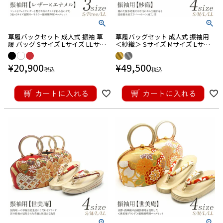
草履バックセット 成人式 振袖 草
草履バッグセット 成人式 振袖用
履 バッグ Sサイズ Lサイズ LLサイ
＜紗織＞ Sサイズ Mサイズ Lサイ
ズ フリーサイズ 小さいサイズ 大
ズ LLサイズ 日本製 正絹帯地 ＜2
きいサイズ 赤 黒 白 ゴールド 金 日
色展開／菊に七宝花菱＞
¥
20,900
¥
49,500
本製
税込
税込