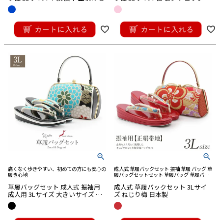
絹帯地
¥
29,700
¥
29,700
税込
税込
痛くなく歩きやすい、初めての方にも安心の
成人式 草履バックセット 振袖 草履 バッグ 草
履き心地
履バッグセットセット 草履バッグ 草履バッ
ク セット 草履 バック バック草履 成人式草履
草履バッグセット 成人式 振袖用
成人式 草履バックセット 3Lサイ
バック
成人用 3Lサイズ 大きいサイズ 黒
ズ ねじり梅 日本製
水色 万寿菊 帯地 エナメル 2枚芯
万里小路 日本製
¥
27,500
¥
29,700
税込
税込