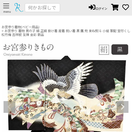
ペー
ログイン
ジト
ップ
へ
お宮参り着物(ベビー用品)
お宮参り 着物 男の子 絹 正絹 掛け着 産着 祝い着 黒 鷹 兜 束ね熨斗 小槌 軍配 宝尽くし
松竹梅 吉祥紋 友禅 金彩 新品