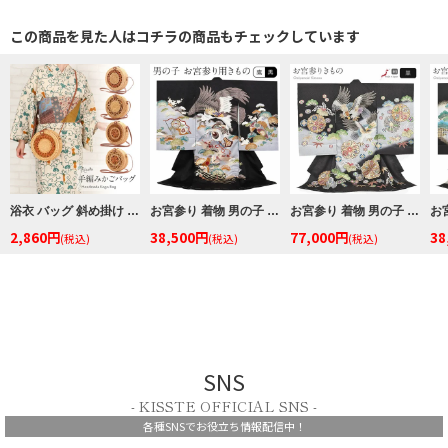
この商品を見た人はコチラの商品もチェックしています
浴衣 バッグ 斜め掛け かご巾着 浴衣 バッグ レディース 和柄 黒かご 茶かご 浴衣バッグ 浴衣バック かごバック カゴ 籠 巾着 ベトナムバッグ
お宮参り 着物 男の子 産着 祝い着 黒 鷹 荒波 松葉 小槌 正絹 のしめ 掛け着 初着 服装 赤ちゃん 販売
お宮参り 着物 男の子 絹 正絹 掛け着 産着 黒 青灰 鷹 兜 桐 松 竹 宝尽くし 亀甲 吉祥紋 友禅 刺繍 金彩 ぼかし 新品 日本製
2,860円
38,500円
77,000円
38
(税込)
(税込)
(税込)
SNS
- KISSTE OFFICIAL SNS -
各種SNSでお役立ち情報配信中！