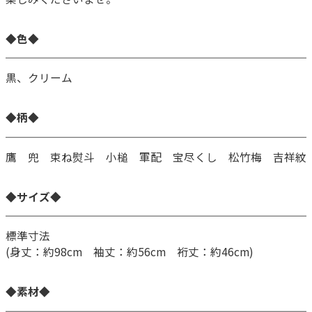
◆色◆
黒、クリーム
◆柄◆
鷹 兜 束ね熨斗 小槌 軍配 宝尽くし 松竹梅 吉祥紋
◆サイズ◆
標準寸法
(身丈：約98cm 袖丈：約56cm 裄丈：約46cm)
◆素材◆