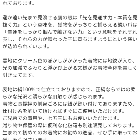
れております。
遥か遠い先まで見渡せる鷹の眼は『先を見通す力・本質を見
抜く力』という意味を、獲物をがっちりと捕らえる鋭い爪は
『幸運をしっかり掴んで離さない力』という意味をそれぞれ
表し、それらの力が備わった子に育ちますようにという願い
が込められています。
黒地にクリーム色のぼかしがかかった着物には地紋が入り、
光の加減でふわりと浮かび上がる文様がお着物全体を美しく
引き立てます。
表地は絹100％で仕立てておりますので、正絹ならではの柔
らかな光沢と滑らかな肌触りが感じられます。
着物と長襦袢の前身ごろには紐が縫い付けてありますため、
仕付け糸を解いて頂ければすぐにご使用いただけます。
ご兄弟での着用や、七五三にもお使いいただけます。
贈り物や保管の際に便利な化粧箱も別途販売しております。
生まれて初めてのお着物にお勧めの逸品、ぜひ手に取ってお
楽しみくださいませ。