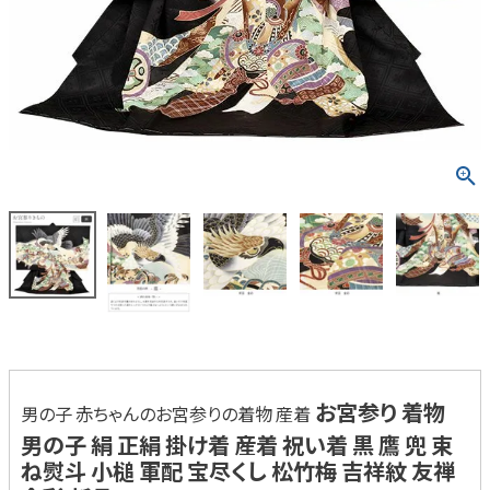
お宮参り 着物
男の子 赤ちゃんのお宮参りの着物 産着
男の子 絹 正絹 掛け着 産着 祝い着 黒 鷹 兜 束
ね熨斗 小槌 軍配 宝尽くし 松竹梅 吉祥紋 友禅