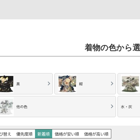
着物の色から
黒
紺
他の色
水・灰
び替え
優先度順
新着順
価格が安い順
価格が高い順