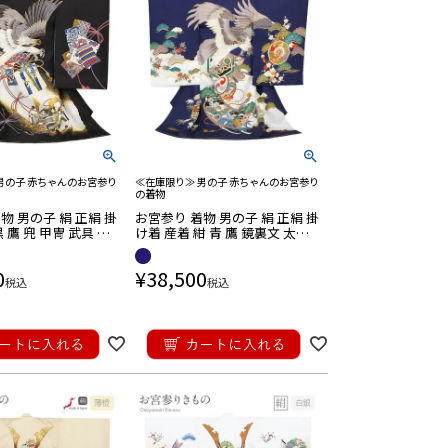
男の子 赤ちゃんのお宮参り
≪在庫限り≫ 男の子 赤ちゃんのお宮参り
の着物
物 男の子 絹 正絹 掛
お宮参り 着物 男の子 絹 正絹 掛
 鷹 兜 甲冑 武具 色
け着 産着 紺 青 鷹 鏡裏文 太鼓
松竹梅 三段松 吉祥紋
松竹梅 友禅 刺繍 金彩 新品 販売
金彩 金たたき 新品 販
購入 きもの 祝い着
0
¥
38,500
もの 祝い着
税込
税込