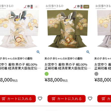
和装小物
インナー
品
物
根付
足袋カバー
さ対策商品
ッズ
・帯飾り
帯締め
帯揚げ
半衿・重ね衿
半衿
半衿
半衿
衿
きもの
子 赤ちゃんのお宮参りの着物
男の子 赤ちゃんのお宮参りの着物
男の子 赤ちゃ
参り 着物 男の子 絹100%
お宮参り 着物 男の子 絹100%
お宮参り 着
バッグ
バッグ
用バッグ/巾着
アル用バッグ
ッグ
ッグ
バッグ
ッグ
絹初着 経済産業大臣指定伝統
正絹初着 経済産業大臣指定伝統
正絹初着 
芸品 掛け着 産着 白 鷹 吉祥
的工芸品 掛け着 渋緑 鷹 吉祥紋
的工芸品 掛
金箔 銀箔 オーロラ箔 金彩 新
友禅 金箔 銀箔 オーロラ箔 金彩
禅 金箔 銀
8,000
¥
88,000
¥
88,00
新品 販売 日本製
品 販売 日
お宮参り商品
用
用
り用小物
税込
税込
七五三商品
物
髪飾り
し
・Uピン
プ
ド髪飾り