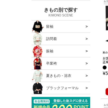
きもの別で探す
KIMONO SCENE
留袖
全ての
草履バ
袋帯
草履
バッグ
帯締め
髪飾り
半衿
訪問着
全ての
草履バ
袋帯
草履
バッグ
帯締め
髪飾り
半衿・
振袖
全ての
草履バ
袋帯
草履
バッグ
帯締め
帯揚げ
半衿
重ね衿
ショー
髪飾り
男の
お宮
正絹
卒業袴
全ての
草履バ
袴単品
袴帯
半衿
重ね衿
髪飾り
バッグ
城 
吉
¥
5
夏きもの・浴衣
全ての
下駄
夏の帯
浴衣
夏きも
夏の草
夏の和
夏の肌
夏の半
夏の帯
夏の帯
髪飾り
夏のバ
夏の暑
バッグ
ブラックフォーマル
全ての
ル