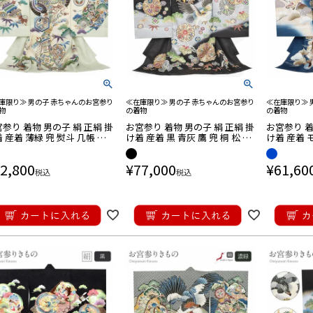
庫限り≫ 男の子 赤ちゃんのお宮参り
≪在庫限り≫ 男の子 赤ちゃんのお宮参り
≪在庫限り≫ 
物
の着物
の着物
参り 着物 男の子 絹 正絹 掛
お宮参り 着物 男の子 絹 正絹 掛
お宮参り 着
 産着 薄緑 兜 熨斗 几帳 小
け着 産着 黒 青灰 鷹 兜 桐 松 竹
け着 産着 
鼓 軍配 甲冑 三つ矢 武具 宝
宝尽くし 亀甲 吉祥紋 友禅 刺繍
笠 鐙 馬具
くし 吉祥紋 友禅
金彩 ぼかし 新品 日本製
友禅 銀駒刺
2,800
¥
77,000
¥
61,60
日本製
税込
税込