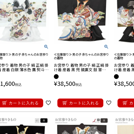
庫限り≫ 男の子 赤ちゃんのお宮参り
≪在庫限り≫ 男の子 赤ちゃんのお宮参り
≪在庫限り≫ 
物
の着物
の着物
参り 着物 男の子 絹 正絹 掛
お宮参り 着物 男の子 絹 正絹 掛
お宮参り 着
 産着 白銀 薄水色 鷹 熨斗
け着 産着 黒 兜 鏡裏文 鼓 軍配
け着 産着 黒
 軍配 吉祥紋 友禅 刺繍 金彩
鞍橋 馬具 松竹 立波 吉祥紋 友禅
紙紋 飛翔 
かし 新品 日本製
刺繍 金彩 新品 販売 購入 きもの
友禅 刺繍 
1,600
¥
38,500
¥
38,50
祝い着
売 購入 き
税込
税込