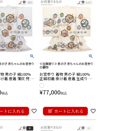
男の子 赤ちゃんのお宮参り
≪在庫限り≫ 男の子 赤ちゃんのお宮参り
の着物
物 男の子 絹100%
お宮参り 着物 男の子 絹100%
け着 産着 薄灰 兜 鷹
正絹初着 掛け着 産着 生成り 兜
 違い鷹の羽 菊紋 源
鷹 鼓 剣三つ矢 違い鷹の羽 菊紋
 友禅 金駒刺繍 金彩
源氏車 吉祥紋 友禅 金駒刺繍 金
0
¥
77,000
製
彩 新品 日本製
税込
税込