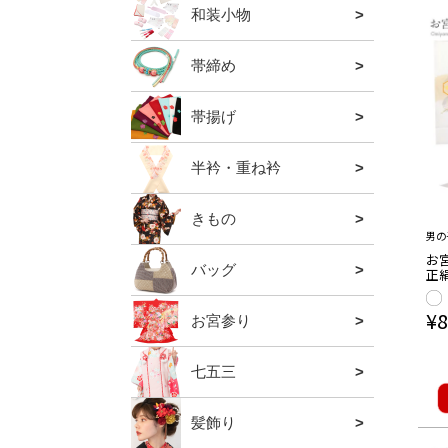
和装小物
全ての
肌着・
補正用
襦袢
着付小
帯留・
足袋・
夏の暑
防寒グ
羽織紐
帯締め
全ての
礼装用
振袖用
普段用
夏用
帯揚げ
全ての
礼装用
振袖用
普段用
夏用
半衿・重ね衿
全ての
礼装用
振袖用
普段用
夏用半
重ね衿
きもの
全ての
色無地
小紋
男の
お宮
バッグ
全ての
礼装用
振袖・袴
カジュ
夏用バ
利休バ
山葡萄
胡桃バ
正
的工
紋 
¥
8
品
お宮参り
全ての
男の子
女の子
お宮参
七五三
全ての
三歳用
五歳用
七歳用
関連小
髪飾り
全ての
かんざ
コーム
クリッ
ブラン