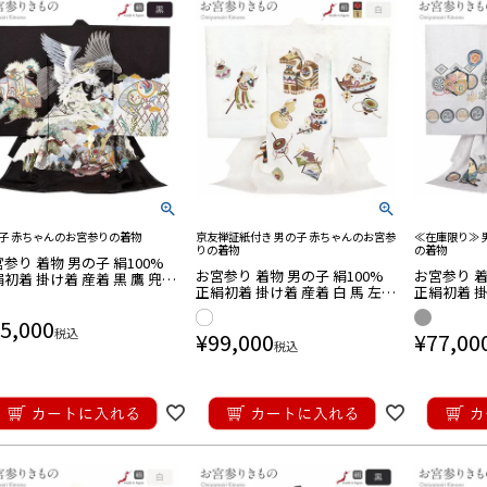
留袖用
ッグセット
・帯揚げ
訪問着用
ッグセット
・帯揚げ
重ね衿
振袖商品
ッグセット
・しごき
ル
子 赤ちゃんのお宮参りの着物
京友禅証紙付き 男の子 赤ちゃんのお宮参
≪在庫限り≫ 
りの着物
の着物
参り 着物 男の子 絹100%
お宮参り 着物 男の子 絹100%
お宮参り 着
初着 掛け着 産着 黒 鷹 兜
卒業袴商品
ッグセット
・巾着
正絹初着 掛け着 産着 白 馬 左馬
正絹初着 掛
軍配 御所車 宝船 宝尽くし 松
瓢箪 だるま 宝船 吉祥紋 友禅 京
鼓 剣三つ矢
祥紋 新品 日本製
5,000
友禅 金駒刺繍 金彩 新品 日本製
氏車 吉祥紋
税込
¥
99,000
¥
77,00
新品 日本
夏物商品
の
履
雑貨
着
衿
揚
締め
ッグ・巾着・かご
さ対策商品
税込
ブラックフォーマ