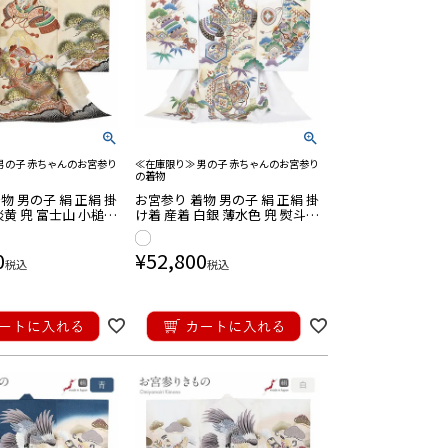
男の子 赤ちゃんのお宮参り
≪在庫限り≫ 男の子 赤ちゃんのお宮参り
の着物
物 男の子 絹 正絹 掛
お宮参り 着物 男の子 絹 正絹 掛
淡黄 兜 富士山 小槌
け着 産着 白銀 薄水色 兜 熨斗
鹿の子 吉祥紋 友禅
几帳 小槌 鼓 軍配 甲冑 三つ矢
銀刺繍 金彩 箔 新品
武具 宝尽くし 吉祥紋
0
¥
52,800
税込
税込