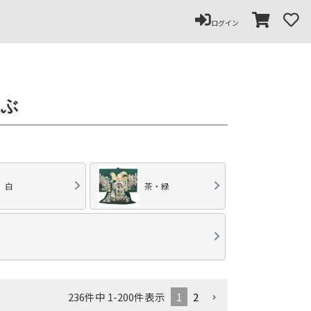
ログイン
選ぶ
白
茶・緑
1
2
236
件中
1
-
200
件表示