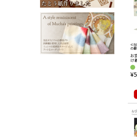
≪在
の着
お宮
け着
槌 
尽
¥
5