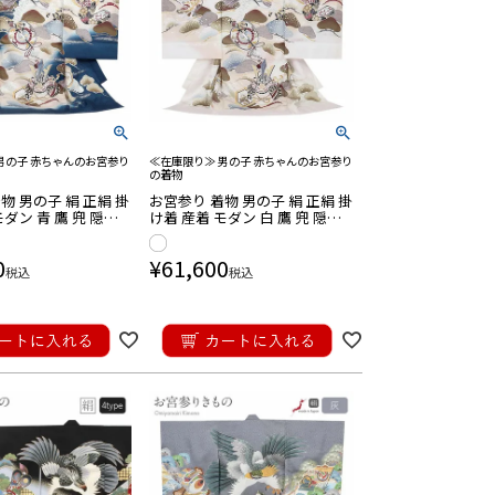
男の子 赤ちゃんのお宮参り
≪在庫限り≫ 男の子 赤ちゃんのお宮参り
の着物
物 男の子 絹 正絹 掛
お宮参り 着物 男の子 絹 正絹 掛
モダン 青 鷹 兜 隠れ
け着 産着 モダン 白 鷹 兜 隠れ
 軍配 宝尽くし 吉祥紋
笠 鐙 馬具 軍配 宝尽くし 吉祥紋
繍 銀彩 ぼかし 新品
友禅 銀駒刺繍 銀彩 ぼかし 新品
0
¥
61,600
日本製
税込
税込