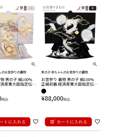
んのお宮参りの着物
男の子 赤ちゃんのお宮参りの着物
物 男の子 絹100%
お宮参り 着物 男の子 絹100%
経済産業大臣指定伝統
正絹初着 経済産業大臣指定伝統
け着 灰 兜 吉祥紋 友
的工芸品 掛け着 黒 龍 吉祥紋 友
箔 オーロラ箔 金彩 新
禅 金箔 銀箔 オーロラ箔 金彩 新
0
¥
88,000
本製
品 日本製
税込
税込