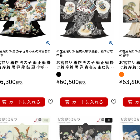
庫限り≫ 男の子 赤ちゃんのお宮参り
≪在庫限り≫ 金駒刺繍や金彩、華やかな
≪在庫限り≫ 
物
産着
の着物
参り 着物 男の子 絹 正絹 掛
お宮参り 着物 男の子 絹 正絹 掛
お宮参り 着
 産着 黒 兜 龍 鼓 扇 小槌 松
け着 産着 黒 兜 青海波 束ね熨斗
け着 産着 
 友禅 金彩 新品 販売 購入
疋田 鹿の子 吉祥紋 友禅 金駒刺
針松 疋田風
もの 祝い着
繍 刺繍 金彩 箔使い 日本製
金駒刺繍 金
6,300
¥
60,500
¥
63,80
日本製
税込
税込