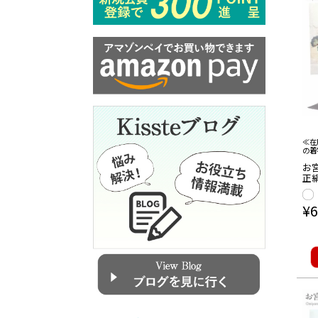
≪在
の着
お宮
正絹
滝登
¥
6