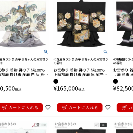
庫限り≫ 男の子 赤ちゃんのお宮参り
≪在庫限り≫ 男の子 赤ちゃんのお宮参り
≪在庫限り≫ 
物
の着物
の着物
参り 着物 男の子 絹100%
お宮参り 着物 男の子 絹100%
お宮参り 着
初着 掛け着 産着 白 灰 鯉の
正絹初着 掛け着 産着 黒 風神雷
け着 産着 
り 登竜門 松竹梅 吉祥紋 友
神 虎 吠虎 龍 吉祥紋 友禅 刺繍
くし 立波 
禅 刺繍 金彩 新品 日本製
手書き 盛金 金彩 箔ちらし 新品
し 新品 販
0,500
¥
165,000
¥
82,50
日本製
税込
税込