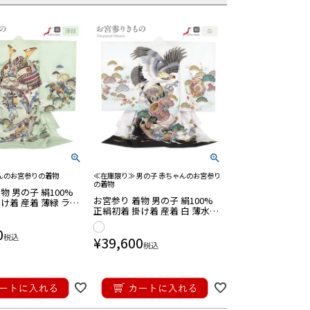
んのお宮参りの着物
≪在庫限り≫ 男の子 赤ちゃんのお宮参り
の着物
物 男の子 絹100%
お宮参り 着物 男の子 絹100%
け着 産着 薄緑 ライ
正絹初着 掛け着 産着 白 薄水色
禅 金駒
ホワイト 鷹 吉祥紋 友禅 刺繍 金
新品 日本製
0
彩 ぼかし 新品 日本製
税込
¥
39,600
税込