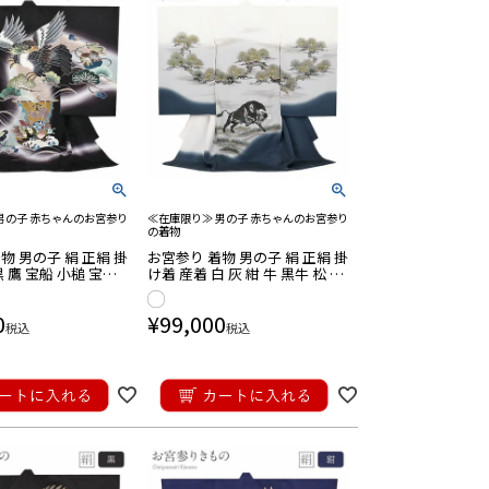
男の子 赤ちゃんのお宮参り
≪在庫限り≫ 男の子 赤ちゃんのお宮参り
の着物
物 男の子 絹 正絹 掛
お宮参り 着物 男の子 絹 正絹 掛
黒 鷹 宝船 小槌 宝尽
け着 産着 白 灰 紺 牛 黒牛 松 暈
吉祥紋 友禅 金彩 ぼか
し 吉祥紋 友禅 手書き 金彩 ぼか
売 日本製
し 新品 日本製
0
¥
99,000
税込
税込