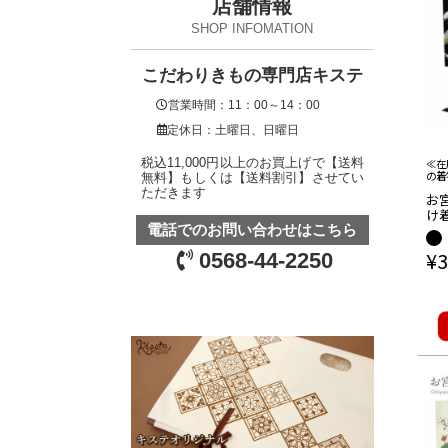
店舗情報
SHOP INFOMATION
こだわりきもの専門店キステ
営業時間：11：00～14：00
定休日：土曜日、日曜日
税込11,000円以上のお買上げで【送料
≪在
の着
無料】もしくは【送料割引】させてい
ただきます
お宮
け着
竹梅
電話でのお問い合わせはこちら
き
¥
3
0568-44-2250