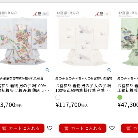
子 豪華な吉祥紋が描かれた産着
男の子 女の子 赤ちゃんのお宮参りの着物
男の子 赤ちゃ
参り 着物 男の子 絹100%
お宮参り 着物 男の子 女の子 絹
お宮参り 着
初着 掛け着 産着 薄灰 ライ
100% 正絹初着 掛け着 産着 モ
正絹初着 掛
レー 水色 宝船 小槌 宝尽く
ダン 男女兼用 白 飛鶴 鶴 吉祥鳥
トグリーン 兜 吉祥紋 友
訪問着用
袴用
ールタイプ
レット
 吉祥文様 金駒刺繍 金糸刺繍
吉祥紋 友禅 銀駒刺繍 手刺繍 新
刺繍 金彩 
3,700
¥
117,700
¥
47,30
彩 日本製
品 日本製
税込
税込
訪問着用
袴用
アル用
ールタイプ
帯
前博多織