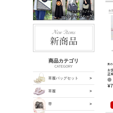
商品カテゴリ
男の
CATEGORY
お宮
正絹
トグ
草履バッグセット
留袖・
振袖・
ハイヒ
アウト
し
¥
7
金
草履
留袖・
振袖・
カジュ
ハイヒ
帯
袋帯
名古屋
京袋帯
半巾帯
本場筑
夏の帯