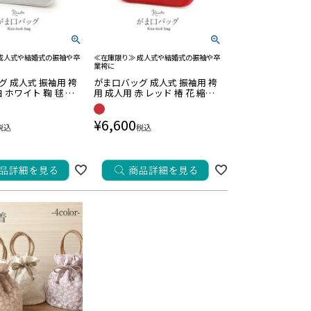
 成人式や結婚式の振袖や卒
≪在庫限り≫ 成人式や結婚式の振袖や卒
業袴に
 成人式 振袖用 袴
がま口バッグ 成人式 振袖用 袴
白 ホワイト 鞠 毬 桜
用 成人用 赤 レッド 椿 花 縮緬
振袖 卒業袴 振り袖 マ
ちりめん 振袖 卒業袴 振り袖 マ
れ はたち 結婚式 卒
マ振 おしゃれ はたち 結婚式 卒
¥
6,600
袴
業式 卒業袴
税込
税込
し商品
在庫なし商品を表示しない
〜