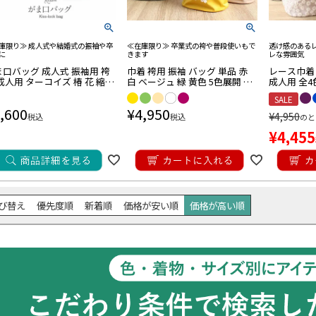
和装小物
インナー
品
物
根付
足袋カバー
さ対策商品
ッズ
・帯飾り
セール
価格改定
■合わせる着物から探す
庫限り≫ 成人式や結婚式の振袖や卒
≪在庫限り≫ 卒業式の袴や普段使いもで
透け感のある
帯締め
に
きます
レな雰囲気
黒留袖・色留袖
訪問着
付け下げ
ま口バッグ 成人式 振袖用 袴
巾着 袴用 振袖 バッグ 単品 赤
レース巾着 
成人用 ターコイズ 椿 花 縮緬
白 ベージュ 緑 黄色 5色展開 桜
成人用 全4
色無地・江戸小紋
振袖
卒業袴
普段着きもの
帯揚げ
めん 振袖 卒業袴 振り袖 マ
柄 くすみカラー メール便対応
色 薄紫 小
ゆかた
夏着物
喪服
SALE
 おしゃれ はたち 結婚式 卒
可
ル メール
,600
¥
4,950
式 卒業袴
¥
4,950
税込
税込
のと
半衿・重ね衿
半衿
半衿
半衿
衿
■カラーから探す
¥
4,455
■
Red
■
Wine
■
Orange
■
Yellow
■
Green
きもの
■
Khaki
■
Blue
■
Navy
■
Purple
■
Pink
■
Beige
■
Gray
■
Brown
■
Gold
■
Silver
■
White
■Black
バッグ
バッグ
用バッグ/巾着
アル用バッグ
ッグ
ッグ
バッグ
ッグ
び替え
優先度順
新着順
価格が安い順
価格が高い順
■草履のサイズから探す
お宮参り商品
用
用
り用小物
Sサイズ（-23.0cm）
Mサイズ（22.5cm-24.0cm）
Lサイズ（23.5cm-25.0cm）
LLサイズ（24.5cm-）
七五三商品
物
髪飾り
し
・Uピン
プ
ド髪飾り