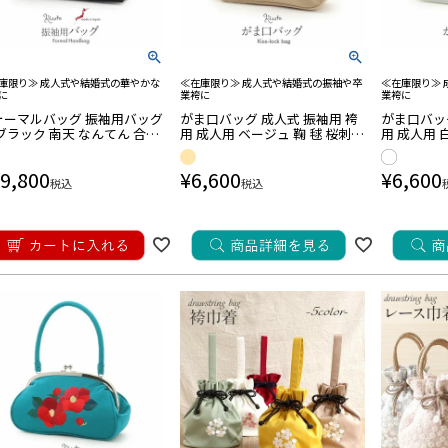
庫限り≫ 成人式や結婚式の華やかな
≪在庫限り≫ 成人式や結婚式の振袖や卒
≪在庫限り≫
に
業袴に
業袴に
ォーマルバッグ 振袖用バッグ
がま口バッグ 成人式 振袖用 袴
がま口バッグ
ブラック 南天 なんてん 合成
用 成人用 ベージュ 鞠 毬 桜刺繍
用 成人用 
革 ブラックエナメル フェイ
起毛 振袖 卒業袴 振り袖 ママ振
刺繍 起毛 
クレザー エナメル 日本製
おしゃれ はたち 結婚式 卒業式
マ振 おしゃ
9,800
¥
6,600
¥
6,600
卒業袴
業式 卒業
税込
税込
キーワード
在庫な
訪問着用
袴用
ールタイプ
レット
訪問着用
袴用
アル用
ールタイプ
価格
こだわり条件
帯
前博多織
■注目ワード