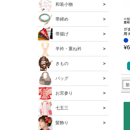
和装小物
全ての
肌着・
補正用
襦袢
着付小
帯留・
足袋・
夏の暑
防寒グ
羽織紐
≪在
帯締め
全ての
礼装用
振袖用
普段用
夏用
業袴
が
用 
帯揚げ
全ての
礼装用
振袖用
普段用
夏用
ちり
マ振
¥
6
業
半衿・重ね衿
全ての
礼装用
振袖用
普段用
夏用半
重ね衿
きもの
全ての
色無地
小紋
バッグ
全ての
礼装用
振袖・袴
カジュ
夏用バ
利休バ
山葡萄
胡桃バ
並
お宮参り
全ての
男の子
女の子
お宮参
七五三
全ての
三歳用
五歳用
七歳用
関連小
髪飾り
全ての
かんざ
コーム
クリッ
ブラン