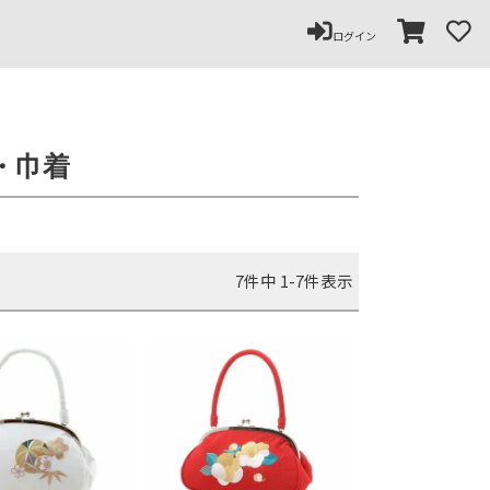
ログイン
・巾着
7
件中
1
-
7
件表示