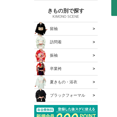
きもの別で探す
KIMONO SCENE
留袖
全ての
草履バ
袋帯
草履
バッグ
帯締め
髪飾り
半衿
訪問着
全ての
草履バ
袋帯
草履
バッグ
帯締め
髪飾り
半衿・
振袖
全ての
草履バ
袋帯
草履
バッグ
帯締め
帯揚げ
半衿
重ね衿
ショー
髪飾り
卒業袴
全ての
草履バ
袴単品
袴帯
半衿
重ね衿
髪飾り
バッグ
夏きもの・浴衣
全ての
下駄
夏の帯
浴衣
夏きも
夏の草
夏の和
夏の肌
夏の半
夏の帯
夏の帯
髪飾り
夏のバ
夏の暑
バッグ
ブラックフォーマル
全ての
ル