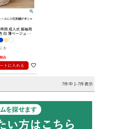
レースに小花刺繍がオシャ
袴用 成人式 振袖用
色 白 薄ベージュ 水
花 レース ポリエステ
便対応可
ころ
税込
7
件中
1
-
7
件表示