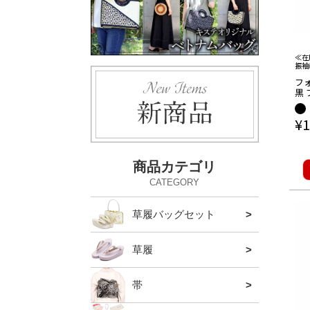
≪在
振袖
フ
黒 
皮
¥
1
商品カテゴリ
CATEGORY
草履バッグセット
留袖・
振袖・
ハイヒ
アウト
草履
留袖・
振袖・
カジュ
ハイヒ
帯
袋帯
名古屋
京袋帯
半巾帯
本場筑
夏の帯