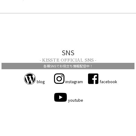
SNS
- KISSTE OFFICIAL SNS -
各種SNSでお役立ち情報配信中！
blog
instagram
facebook
youtube