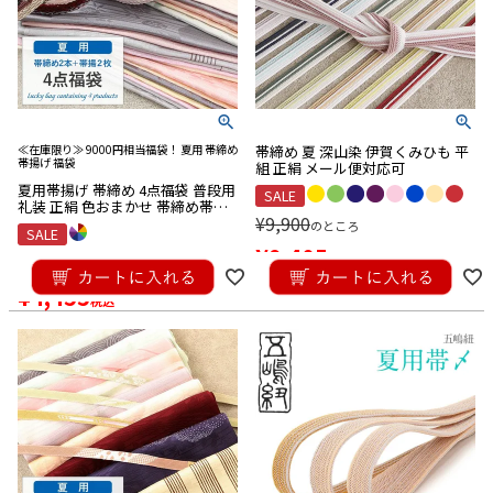
キーワード
≪在庫限り≫ 9000円相当福袋！ 夏用 帯締め
帯締め 夏 深山染 伊賀くみひも 平
帯揚げ 福袋
こだわり条件
組 正絹 メール便対応可
夏用帯揚げ 帯締め 4点福袋 普段用
SALE
■注目ワード
礼装 正絹 色おまかせ 帯締め帯揚
¥
9,900
げセット 帯〆 おびじめ おびあげ
のところ
SALE
ふくぶくろ 福袋 帯揚 セット メー
セール
価格改定
¥
9,405
ル便対応可
¥
4,950
税込
のところ
■合わせる着物から探す
¥
4,455
税込
黒留袖・色留袖
訪問着
付け下げ
色無地・江戸小紋
振袖
卒業袴
普段着きもの
ゆかた
夏着物
喪服
■カラーから探す
■
Red
■
Wine
■
Orange
■
Yellow
■
Green
■
Khaki
■
Blue
■
Navy
■
Purple