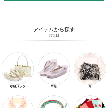
アイテムから探す
- ITEM -
草履バッグ
草履
帯