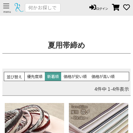
ログイン
夏用帯締め
優先度順
新着順
価格が安い順
価格が高い順
並び替え
4
件中
1
-
4
件表示