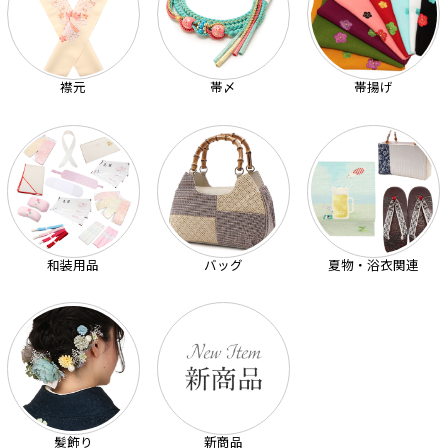
襟元
帯〆
帯揚げ
和装用品
バッグ
夏物・浴衣関連
髪飾り
新商品