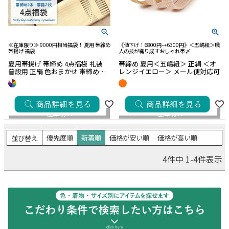
■
Pink
■
Beige
■
Gray
■
Brown
■
Gold
■
Silver
■
White
■Black
■草履のサイズから探す
≪在庫限り≫ 9000円相当福袋！ 夏用 帯締め
《値下げ！6800円→6300円》＜五嶋紐＞職
Sサイズ（-23.0cm）
Mサイズ（22.5cm-24.0cm）
帯揚げ 福袋
人の技が織り成すおしゃれ帯〆
Lサイズ（23.5cm-25.0cm）
夏用帯揚げ 帯締め 4点福袋 礼装
帯締め 夏用＜五嶋紐＞ 正絹 ＜オ
普段用 正絹 色おまかせ 帯締め帯
レンジイエロー＞ メール便対応可
LLサイズ（24.5cm-）
揚げセット 帯〆 おびじめ おびあ
げ ふくぶくろ 福袋 帯揚 セット メ
¥
4,950
¥
6,930
ール便対応可
在庫なし商品
税込
税込
在庫切れ
在庫切れ
在庫なし商品を表示しない
優先度順
新着順
価格が安い順
価格が高い順
並び替え
価格
4
件中
1
-
4
件表示
〜
検索