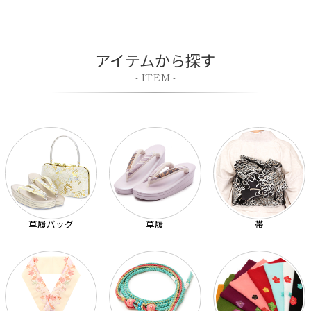
アイテムから探す
- ITEM -
草履バッグ
草履
帯