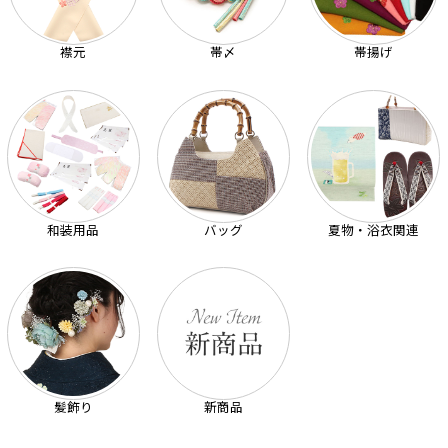
襟元
帯〆
帯揚げ
和装用品
バッグ
夏物・浴衣関連
髪飾り
新商品