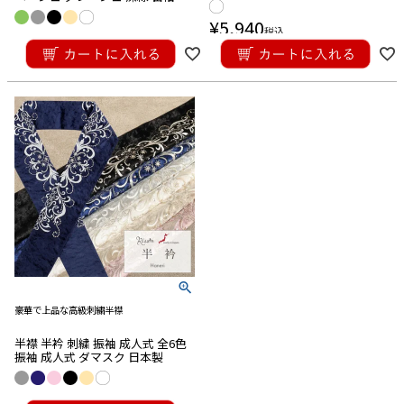
問着 黒留袖 全5色 ポリエステル
便対応可
日本製 メール便対応可
¥
5,940
セール
価格改定
税込
¥
6,600
税込
■合わせる着物から探す
黒留袖・色留袖
訪問着
付け下げ
色無地・江戸小紋
振袖
卒業袴
普段着きもの
ゆかた
夏着物
喪服
■カラーから探す
■
Red
■
Wine
■
Orange
■
Yellow
■
Green
■
Khaki
■
Blue
■
Navy
■
Purple
■
Pink
■
Beige
■
Gray
■
Brown
■
Gold
■
Silver
■
White
■Black
■草履のサイズから探す
豪華で上品な高級刺繍半襟
Sサイズ（-23.0cm）
Mサイズ（22.5cm-24.0cm）
Lサイズ（23.5cm-25.0cm）
半襟 半衿 刺繍 振袖 成人式 全6色
振袖 成人式 ダマスク 日本製
LLサイズ（24.5cm-）
¥
8,800
在庫なし商品
税込