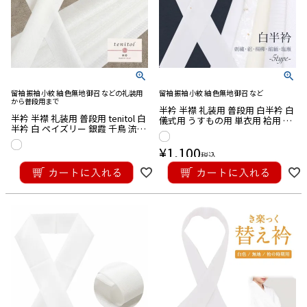
留袖 振袖 小紋 紬 色無地 御召 などの礼装用
留袖 振袖 小紋 紬 色無地 御召 など
から普段用まで
半衿 半襟 礼装用 普段用 白半衿 白
半衿 半襟 礼装用 普段用 tenitol 白
儀式用 うすもの用 単衣用 袷用 花
半衿 白 ペイズリー 銀霞 千鳥 流水
刺繍 塩瀬絽 楊柳 ちりめん 縮緬 塩
菱 格子 うすもの用 単衣用 袷用 フ
瀬 メール便対応可
ォーマル 日本製 メール便対応可
¥
1,100
税込
¥
1,650
税込