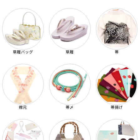
草履バッグ
草履
帯
襟元
帯〆
帯揚げ