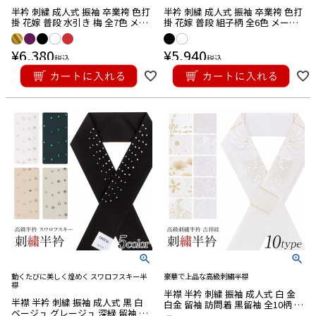
半衿 刺繍 成人式 振袖 卒業袴 色打
半衿 刺繍 成人式 振袖 卒業袴 色打
掛 花嫁 普段 水引き 梅 全7色 メー
掛 花嫁 普段 組子柄 全6色 メール
ル便対応可
便対応可
¥
6,380
¥
5,940
税込
税込
キーワード
動くたびに美しく煌めく スワロフスキー半
豪華で上品な高級刺繍半襟
襟
こだわり条件
半襟 半衿 刺繍 振袖 成人式 白 金
半襟 半衿 刺繍 振袖 成人式 黒 白
白金 留袖 訪問着 黒留袖 全10柄 吉
■注目ワード
ベージュ グレージュ 深緑 留袖 訪
祥紋 ポリエステル 日本製 メール