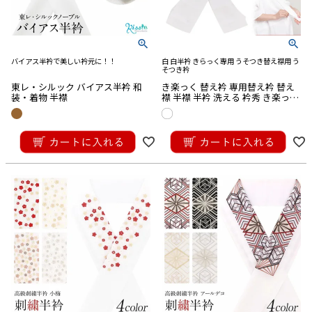
バイアス半衿で美しい衿元に！！
白 白半衿 きらっく専用 うそつき替え襟用 う
そつき衿
東レ・シルック バイアス半衿 和
き楽っく 替え衿 専用替え衿 替え
装・着物 半襟
襟 半襟 半衿 洗える 衿秀 き楽っく
白 無地 ファスナー衿 ポリエステ
ル 日本製 メール便対応可
¥
1,650
¥
5,500
税込
税込