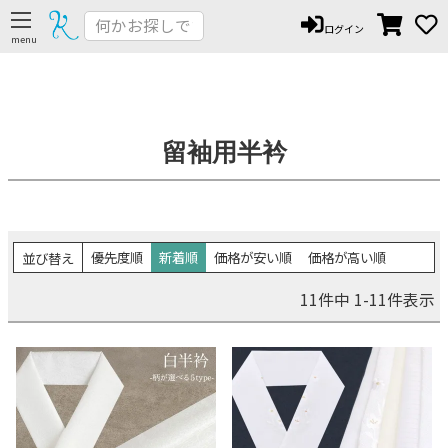
ログイン
留袖用半衿
優先度順
新着順
価格が安い順
価格が高い順
並び替え
11
件中
1
-
11
件表示