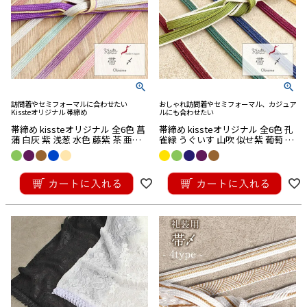
訪問着やセミフォーマルに合わせたい
おしゃれ訪問着やセミフォーマル、カジュア
Kissteオリジナル 帯締め
ルにも合わせたい
帯締め kissteオリジナル 全6色 菖
帯締め kissteオリジナル 全6色 孔
蒲 白灰 紫 浅葱 水色 藤紫 茶 亜麻
雀緑 うぐいす 山吹 似せ紫 葡萄 紺
色 濃桜 正絹 日本製 メール便対応
青 銀ライン 金散らし 正絹 日本製
可
メール便対応可
¥
11,880
¥
9,900
税込
税込