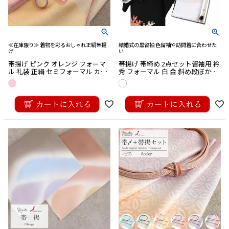
≪在庫限り≫ 着物を彩るおしゃれ正絹帯揚
結婚式の黒留袖 色留袖や訪問着に合わせた
げ
い
帯揚げ ピンク オレンジ フォーマ
帯揚げ 帯締め 2点セット留袖用 衿
ル 礼装 正絹 セミフォーマル カジ
秀 フォーマル 白 金 斜め段ぼかし
ュアル 着物 和装 帯揚 おびあげ 小
斜線ぼかし 刺繍 正絹 唐織 ネオク
紋 紬 お洒落 絹100％ 街着 メール
ラッセ加工シルク 箱入り 丹後ち
¥
5,280
¥
30,800
便対応可
りめん
税込
税込