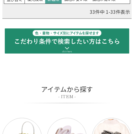
価格
33
件中
1
-
33
件表示
〜
検索
アイテムから探す
- ITEM -