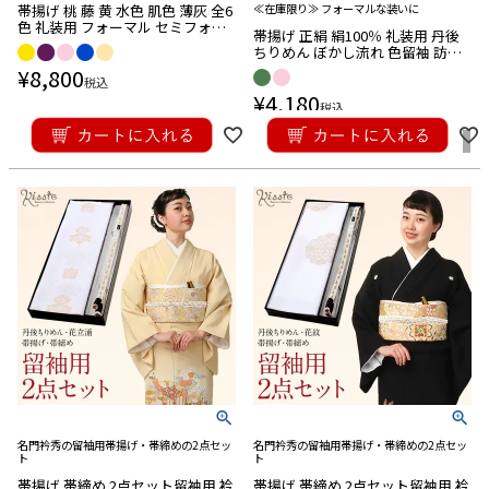
帯揚げ 桃 藤 黄 水色 肌色 薄灰 全6
≪在庫限り≫ フォーマルな装いに
色 礼装用 フォーマル セミフォー
帯揚げ 正絹 絹100％ 礼装用 丹後
マル 丹後ちりめん 正絹 メール便
ちりめん ぼかし流れ 色留袖 訪問
対応可
着 付け下げ 色無地 上品 礼装 淡い
¥
8,800
税込
ピンク くすみピンク 淡鶯色 橙 メ
¥
4,180
ール便対応可
税込
在庫切れ
名門衿秀の留袖用帯揚げ・帯締めの2点セッ
名門衿秀の留袖用帯揚げ・帯締めの2点セッ
ト
ト
帯揚げ 帯締め 2点セット留袖用 衿
帯揚げ 帯締め 2点セット留袖用 衿