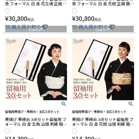
秀 フォーマル 白 金 花立涌 正絹 唐
秀 フォーマル 白 金 花紋 正絹 唐織
織 ネオクラッセ加工シルク 箱入
ネオクラッセ加工シルク 箱入り
り 丹後ちりめん
丹後ちりめん 黒留袖 色留袖
¥
30,800
¥
30,800
税込
税込
再入荷お知らせ
再入荷お知らせ
在庫切れ
在庫切れ
留袖用帯揚げ・帯締め・末広3点セット
留袖用帯揚げ・帯締め・末広3点セット
帯揚げ 帯締め 3点セット留袖用 フ
帯揚げ 帯締め 3点セット留袖用 フ
ォーマル 白 金 五角 汕頭 刺繍 箱入
ォーマル 白 金 花紋 汕頭 刺繍 箱入
り 末広 丹後ちりめん
り 末広 丹後ちりめん
¥
14,300
¥
14,300