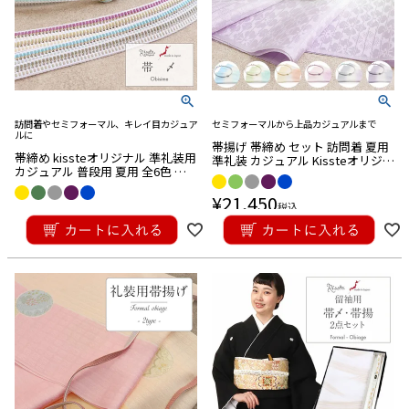
訪問着やセミフォーマル、キレイ目カジュア
セミフォーマルから上品カジュアルまで
ルに
帯揚げ 帯締め セット 訪問着 夏用
帯締め kissteオリジナル 準礼装用
準礼装 カジュアル Kissteオリジナ
カジュアル 普段用 夏用 全6色 青
ル 全6セット 水色 黄緑 黄色 紫 薄
白茶 薄黄 紫 水色 灰色 レース組み
灰 黄 正絹 日本製 メール便対応
日本製 メール便対応可
¥
21,450
税込
¥
10,450
税込