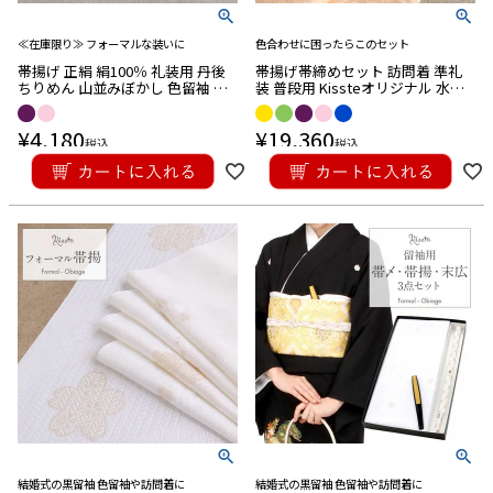
≪在庫限り≫ フォーマルな装いに
色合わせに困ったらこのセット
帯揚げ 正絹 絹100％ 礼装用 丹後
帯揚げ帯締めセット 訪問着 準礼
ちりめん 山並みぼかし 色留袖 訪
装 普段用 Kissteオリジナル 水色
問着 付け下げ 色無地 上品 礼装 絹
黄緑 黄色 橙 紫 ピンク 灰 銀通し
日本製 茶 赤茶 淡藤 水色 くすみピ
金散らし シルク 正絹 日本製 メー
¥
4,180
¥
19,360
ンク 橙 メール便対応可
ル便対応
税込
税込
結婚式の黒留袖 色留袖や訪問着に
結婚式の黒留袖 色留袖や訪問着に