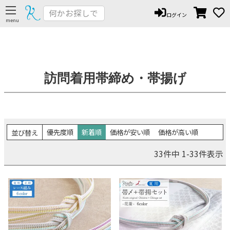
ログイン
訪問着用帯締め・帯揚げ
優先度順
新着順
価格が安い順
価格が高い順
並び替え
33
件中
1
-
33
件表示