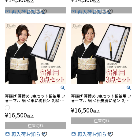
税込
税込
在庫切れ
在庫切れ
再入荷お知らせ
再入荷お知らせ
キーワード
帯揚げ 帯締め 3点セット留袖用 フ
帯揚げ 帯締め 3点セット留袖用 フ
こだわり条件
ォーマル 絹 ＜車に梅松＞ 刺繍 箱
ォーマル 絹 ＜松皮菱に菊＞ 刺繍
入り
箱入り
¥
16,500
■注目ワード
税込
¥
16,500
税込
在庫切れ
セール
価格改定
在庫切れ
■合わせる着物から探す
再入荷お知らせ
再入荷お知らせ