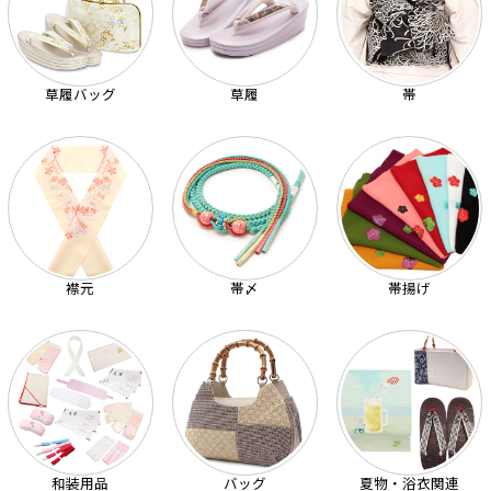
草履バッグ
草履
帯
襟元
帯〆
帯揚げ
和装用品
バッグ
夏物・浴衣関連