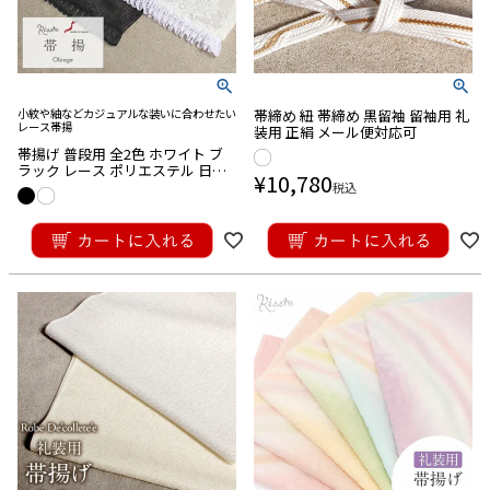
小紋や紬などカジュアルな装いに合わせたい
帯締め 紐 帯締め 黒留袖 留袖用 礼
レース帯揚
装用 正絹 メール便対応可
帯揚げ 普段用 全2色 ホワイト ブ
ラック レース ポリエステル 日本
¥
10,780
製 メール便対応可
税込
¥
8,250
税込