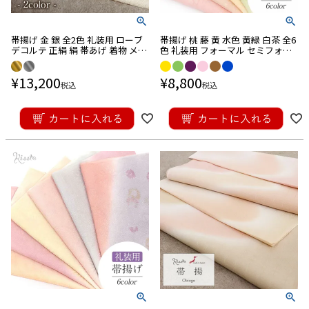
帯揚げ 金 銀 全2色 礼装用 ローブ
帯揚げ 桃 藤 黄 水色 黄緑 白茶 全6
デコルテ 正絹 絹 帯あげ 着物 メー
色 礼装用 フォーマル セミフォー
ル便対応可
マル 丹後ちりめん 七宝に万寿菊
正絹 メール便対応可
¥
13,200
¥
8,800
税込
税込