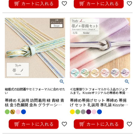
結婚式の訪問着やセミフォーマルに合わせた
≪在庫限り≫ フォーマルから上品カジュア
い
ルまで。 Kissteオリジナルの帯締め 帯揚げ
の2点セット。色合わせに困ったらこのセッ
帯締め 礼装用 訪問着用 緑 青緑 青
帯締め帯揚げセット 帯締め 帯揚
ト。こだわりの帯締めと帯揚げで、上品な着
物姿に。
桃 金 5色展開 金糸 グラデーショ
げ セット 礼装用 準礼装 Kissteオ
ン 絹 メール便対応可 訪問着 メー
リジナル 水色 青 若菜 薄黄 珊瑚 灰
ル便対応可
桜 灰 薄紫 藤灰 黄緑 シルク 正絹
¥
19,800
¥
19,360
日本製 メール便対応 訪問着 礼装
税込
税込
用 フォーマル 色無地 付け下げ 結
婚式 お宮参り 七五三 丹後ちりめ
ん くすみカラー 和色 パステル