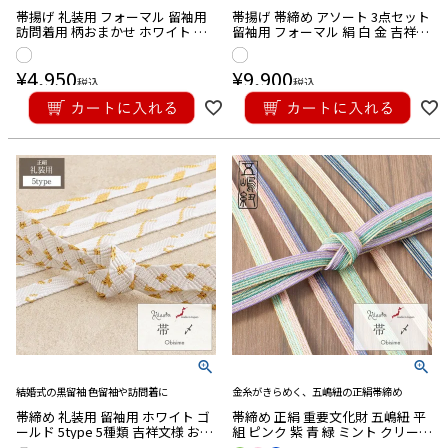
帯揚げ 礼装用 フォーマル 留袖用
帯揚げ 帯締め アソート 3点セット
訪問着用 柄おまかせ ホワイト ゴ
留袖用 フォーマル 絹 白 金 吉祥紋
ールド 吉祥文様 白 金 シルク 絹 正
日本製 刺繍 箱入り 末広 黒留袖 色
絹 メール便対応可
留袖 訪問着 礼装用 フォーマル
¥
4,950
¥
9,900
税込
税込
結婚式の黒留袖 色留袖や訪問着に
金糸がきらめく、五嶋紐の正絹帯締め
帯締め 礼装用 留袖用 ホワイト ゴ
帯締め 正絹 重要文化財 五嶋紐 平
ールド 5type 5種類 吉祥文様 おび
組 ピンク 紫 青 緑 ミント クリーム
じめ 帯〆 白 金 シルク 絹 正絹 日
金糸 6色展開 日本製 メール便対応