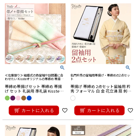
≪在庫限り≫ 結婚式の色留袖や訪問着に合
名門衿秀の留袖用帯揚げ・帯締めの2点セッ
わせたい Kissteオリジナルの帯締め 帯揚げ
ト
の2点セット。色合わせに困ったらこのセッ
帯締め帯揚げセット 帯締め 帯揚
帯揚げ 帯締め 2点セット留袖用 衿
ト。こだわりの帯締めと帯揚げで上品な着物
姿を演出できます
げ セット 礼装用 準礼装 Kissteオ
秀 フォーマル 白 金 花立涌 扇 刺繍
リジナル 紫 浅葱 水色 薄黄 茶 白灰
正絹 唐織 ネオクラッセ加工シル
桃 蜂蜜 シルク 正絹 日本製 全6タ
ク 箱入り 丹後ちりめん
¥
21,780
¥
36,300
イプ メール便対応 色留袖 訪問着
税込
税込
礼装用 フォーマル 色無地 付け下
げ 結婚式 お宮参り 七五三 丹後ち
りめん くすみ ニュアンス 和色