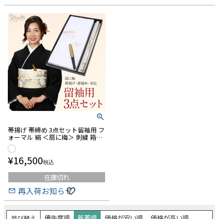
黒留袖・色留袖
訪問着
付け下げ
色無地・江戸小紋
振袖
卒業袴
普段着きもの
ゆかた
夏着物
喪服
■カラーから探す
■
Red
■
Wine
■
Orange
■
Yellow
■
Green
■
Khaki
■
Blue
■
Navy
■
Purple
■
Pink
■
Beige
■
Gray
■
Brown
■
Gold
■
Silver
■
White
■Black
■草履のサイズから探す
帯揚げ 帯締め 3点セット留袖用 フ
Sサイズ（-23.0cm）
Mサイズ（22.5cm-24.0cm）
ォーマル 絹 ＜扇に梅＞ 刺繍 箱入
り
Lサイズ（23.5cm-25.0cm）
LLサイズ（24.5cm-）
¥
16,500
税込
在庫切れ
在庫なし商品
再入荷お知らせ
在庫なし商品を表示しない
優先度順
新着順
価格が安い順
価格が高い順
並び替え