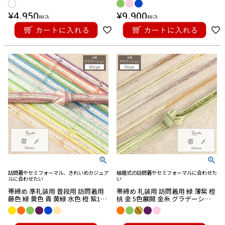
本製 メール便対応可
可
¥
4,950
¥
9,900
税込
税込
訪問着やセミフォーマル、きれいめカジュア
結婚式の訪問着やセミフォーマルに合わせた
ルに合わせたい
い
帯締め 準礼装用 普段用 訪問着用
帯締め 礼装用 訪問着用 緑 薄紫 橙
藤色 緑 黄色 青 黄緑 水色 橙 紫10
桃 金 5色展開 金糸 グラデーショ
色展開 金糸 杉綾 絹 メール便対応
ン 絹 メール便対応可 訪問着 メー
可 訪問着 メール便対応可
ル便対応可
¥
19,800
¥
19,800
税込
税込